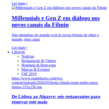
Ler mais
+
Millennials e Gen Z em diálogo nos
novos canais da Filmin
Das memórias do grande ecrã às novas formas de olhar o
mundo, dois canai
Ler mais
+
Lifestyle
Notícias
Restauração & Vinhos
Hotelaria & Bem-estar
Marcas & Eventos
F4F 2019
https://www.ruadebaixo.com/wp-
content/uploads/2026/05/broto-chiado-prato-pedro-pena-
bastos-335x256.jpg
De Lisboa ao Algarve: seis restaurantes para
reservar este maio