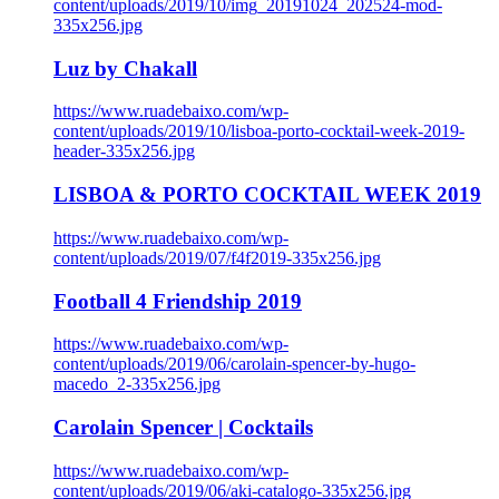
content/uploads/2019/10/img_20191024_202524-mod-
335x256.jpg
Luz by Chakall
https://www.ruadebaixo.com/wp-
content/uploads/2019/10/lisboa-porto-cocktail-week-2019-
header-335x256.jpg
LISBOA & PORTO COCKTAIL WEEK 2019
https://www.ruadebaixo.com/wp-
content/uploads/2019/07/f4f2019-335x256.jpg
Football 4 Friendship 2019
https://www.ruadebaixo.com/wp-
content/uploads/2019/06/carolain-spencer-by-hugo-
macedo_2-335x256.jpg
Carolain Spencer | Cocktails
https://www.ruadebaixo.com/wp-
content/uploads/2019/06/aki-catalogo-335x256.jpg