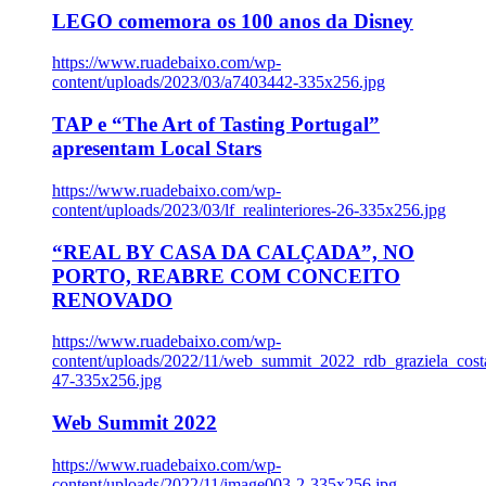
LEGO comemora os 100 anos da Disney
https://www.ruadebaixo.com/wp-
content/uploads/2023/03/a7403442-335x256.jpg
TAP e “The Art of Tasting Portugal”
apresentam Local Stars
https://www.ruadebaixo.com/wp-
content/uploads/2023/03/lf_realinteriores-26-335x256.jpg
“REAL BY CASA DA CALÇADA”, NO
PORTO, REABRE COM CONCEITO
RENOVADO
https://www.ruadebaixo.com/wp-
content/uploads/2022/11/web_summit_2022_rdb_graziela_cost
47-335x256.jpg
Web Summit 2022
https://www.ruadebaixo.com/wp-
content/uploads/2022/11/image003-2-335x256.jpg