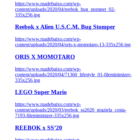
https://www.ruadebaixo.com/wp-
content/uploads/2020/04/reebok_bug_stomper_02-
335x256.jpg
Reebok x Alien U.S.C.M. Bug Stomper
https://www.ruadebaixo.com/wp-
content/uploads/2020/04/oris-x-momotaro-13-335x256.jpg
ORIS X MOMOTARO
https://www.ruadebaixo.com/wp-
content/uploads/2020/04/71360_lifestyle_01-fileminimizer-
335x256.jpg
LEGO Super Mario
https://www.ruadebaixo.com/wp-
content/uploads/2020/03/reebok_ss2020_graziela_costa-
7193-fileminimizer-335x256.jpg
REEBOK x SS’20
https://www.ruadebaixo.com/wp-