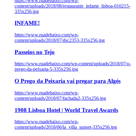
https://www.ruadebaixo.com/wp-
content/uploads/2018/08/restaurante_infame_lisboa-010215-
335x256.jpg
INFAME!
https://www.ruadebaixo.com/wp-
content/uploads/2018/07/dsc2353-335x256.jpg
Passeios no Tejo
https://www.ruadebaixo.com/wp-content/uploads/2018/07/o-
prego-da-peixaria-5-335x256.jpg
O Prego da Peixaria vai pregar para Algés
https://www.ruadebaixo.com/wp-
content/uploads/2018/07/fachada2-335x256.jpg
1908 Lisboa Hotel | World Travel Awards
https://www.ruadebaixo.com/wp-
content/uploads/2018/06/la_villa_sunset-335x256.jpg