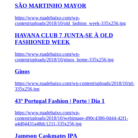
SÃO MARTINHO MAYOR
https://www.ruadebaixo.com/wp-
content/uploads/2018/10/old_fashion_week-335x256.jpg
HAVANA CLUB 7 JUNTA-SE À OLD
FASHIONED WEEK
https://www.ruadebaixo.com/wp-
content/uploads/2018/10/ginos_home-335x256.jpg
Ginos
https://www.ruadebaixo.com/wp-content/uploads/2018/10/pf-
335x256.jpg
43º Portugal Fashion | Porto | Dia 1
https://www.ruadebaixo.com/wp-
content/uploads/2018/10/webimage-490c4386-0d44-42f1-
a4d04431a48dc1211-335x256.jpg
Jameson Caskmates IPA