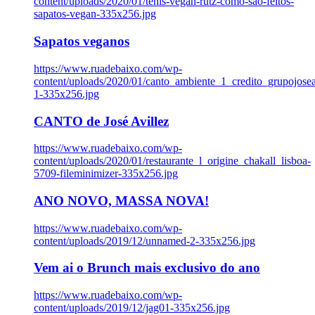
content/uploads/2020/01/tenis-vegan-rutz-como-sao-feitos-
sapatos-vegan-335x256.jpg
Sapatos veganos
https://www.ruadebaixo.com/wp-
content/uploads/2020/01/canto_ambiente_1_credito_grupojosea
1-335x256.jpg
CANTO de José Avillez
https://www.ruadebaixo.com/wp-
content/uploads/2020/01/restaurante_l_origine_chakall_lisboa-
5709-fileminimizer-335x256.jpg
ANO NOVO, MASSA NOVA!
https://www.ruadebaixo.com/wp-
content/uploads/2019/12/unnamed-2-335x256.jpg
Vem ai o Brunch mais exclusivo do ano
https://www.ruadebaixo.com/wp-
content/uploads/2019/12/jag01-335x256.jpg