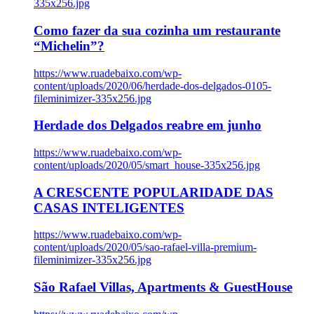
335x256.jpg
Como fazer da sua cozinha um restaurante
“Michelin”?
https://www.ruadebaixo.com/wp-
content/uploads/2020/06/herdade-dos-delgados-0105-
fileminimizer-335x256.jpg
Herdade dos Delgados reabre em junho
https://www.ruadebaixo.com/wp-
content/uploads/2020/05/smart_house-335x256.jpg
A CRESCENTE POPULARIDADE DAS
CASAS INTELIGENTES
https://www.ruadebaixo.com/wp-
content/uploads/2020/05/sao-rafael-villa-premium-
fileminimizer-335x256.jpg
São Rafael Villas, Apartments & GuestHouse