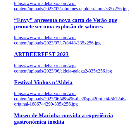
https://www.ruadebaixo.com/wp-
content/uploads/2023/07/sobremesa-golden-hour-335x256.jpg
“Envy” apresenta nova carta de Verão que
promete ser uma explosão de sabores
https://www.ruadebaixo.com/wp-
content/uploads/2023/07/a7r8448-335x256.jpg
ARTBEERFEST 2023
https://www.ruadebaixo.com/wp-
content/uploads/2023/06/aldeia-galega2-335x256.jpg
Festival Vinhos n’Aldeia
https://www.ruadebaixo.com/wp-
content/uploads/2023/06/488496-the20spot20pt_04-5b72a6-
original-1686744290-335x256.jpg
Museu de Marinha convida a experiência
gastronómica inédita