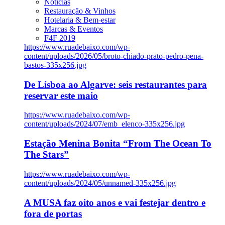
Notícias
Restauração & Vinhos
Hotelaria & Bem-estar
Marcas & Eventos
F4F 2019
https://www.ruadebaixo.com/wp-
content/uploads/2026/05/broto-chiado-prato-pedro-pena-
bastos-335x256.jpg
De Lisboa ao Algarve: seis restaurantes para
reservar este maio
https://www.ruadebaixo.com/wp-
content/uploads/2024/07/emb_elenco-335x256.jpg
Estação Menina Bonita “From The Ocean To
The Stars”
https://www.ruadebaixo.com/wp-
content/uploads/2024/05/unnamed-335x256.jpg
A MUSA faz oito anos e vai festejar dentro e
fora de portas