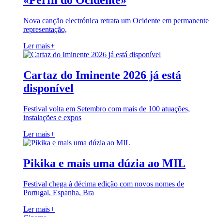
«Perfil do Ocidente»
Nova canção electrónica retrata um Ocidente em permanente
representação,
Ler mais
+
Cartaz do Iminente 2026 já está
disponível
Festival volta em Setembro com mais de 100 atuações,
instalações e expos
Ler mais
+
Pikika e mais uma dúzia ao MIL
Festival chega à décima edição com novos nomes de
Portugal, Espanha, Bra
Ler mais
+