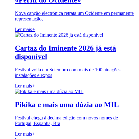
«Perfil do Ocidente»
Nova canção electrónica retrata um Ocidente em permanente
representação,
Ler mais
+
Cartaz do Iminente 2026 já está
disponível
Festival volta em Setembro com mais de 100 atuações,
instalações e expos
Ler mais
+
Pikika e mais uma dúzia ao MIL
Festival chega à décima edição com novos nomes de
Portugal, Espanha, Bra
Ler mais
+