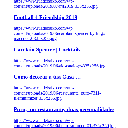
https://www.ruadebaixo.com/wp-
content/uploads/2019/07/f4f2019-335x256.jpg
Football 4 Friendship 2019
https://www.ruadebaixo.com/wp-
content/uploads/2019/06/carolain-spencer-by-hugo-
macedo_2-335x256.jpg
Carolain Spencer | Cocktails
https://www.ruadebaixo.com/wp-
content/uploads/2019/06/aki-catalogo-335x256.jpg
Como decorar a tua Casa …
https://www.ruadebaixo.com/wp-
content/uploads/2019/06/restaurante_puro-7311-
fileminimizer-335x256.jpg
Puro, um restaurante, duas personalidades
https://www.ruadebaixo.com/wp-
content/uploads/2019/06/hello_summer_01-335x256.jpg