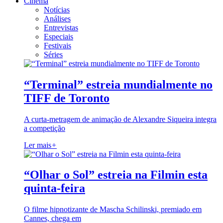
Cinema
Notícias
Análises
Entrevistas
Especiais
Festivais
Séries
“Terminal” estreia mundialmente no
TIFF de Toronto
A curta-metragem de animação de Alexandre Siqueira integra
a competição
Ler mais
+
“Olhar o Sol” estreia na Filmin esta
quinta-feira
O filme hipnotizante de Mascha Schilinski, premiado em
Cannes, chega em