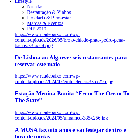
Lifestyle
Notícias
Restauração & Vinhos
Hotelaria & Bem-estar
Marcas & Eventos
F4F 2019
https://www.ruadebaixo.com/wp-
content/uploads/2026/05/broto-chiado-prato-pedro-pena-
bastos-335x256.jpg
De Lisboa ao Algarve: seis restaurantes para
reservar este maio
https://www.ruadebaixo.com/wp-
content/uploads/2024/07/emb_elenco-335x256.jpg
Estação Menina Bonita “From The Ocean To
The Stars”
https://www.ruadebaixo.com/wp-
content/uploads/2024/05/unnamed-335x256.jpg
A MUSA faz oito anos e vai festejar dentro e
fora de portas