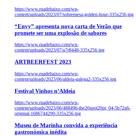
https://www.ruadebaixo.com/wp-
content/uploads/2023/07/sobremesa-golden-hour-335x256.jpg
“Envy” apresenta nova carta de Verão que
promete ser uma explosão de sabores
https://www.ruadebaixo.com/wp-
content/uploads/2023/07/a7r8448-335x256.jpg
ARTBEERFEST 2023
https://www.ruadebaixo.com/wp-
content/uploads/2023/06/aldeia-galega2-335x256.jpg
Festival Vinhos n’Aldeia
https://www.ruadebaixo.com/wp-
content/uploads/2023/06/488496-the20spot20pt_04-5b72a6-
original-1686744290-335x256.jpg
Museu de Marinha convida a experiência
gastronómica inédita