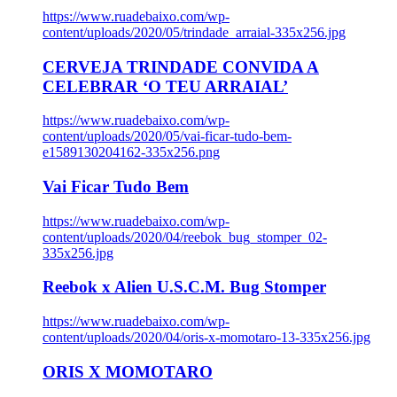
https://www.ruadebaixo.com/wp-
content/uploads/2020/05/trindade_arraial-335x256.jpg
CERVEJA TRINDADE CONVIDA A
CELEBRAR ‘O TEU ARRAIAL’
https://www.ruadebaixo.com/wp-
content/uploads/2020/05/vai-ficar-tudo-bem-
e1589130204162-335x256.png
Vai Ficar Tudo Bem
https://www.ruadebaixo.com/wp-
content/uploads/2020/04/reebok_bug_stomper_02-
335x256.jpg
Reebok x Alien U.S.C.M. Bug Stomper
https://www.ruadebaixo.com/wp-
content/uploads/2020/04/oris-x-momotaro-13-335x256.jpg
ORIS X MOMOTARO