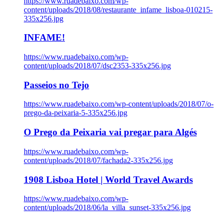
https://www.ruadebaixo.com/wp-
content/uploads/2018/08/restaurante_infame_lisboa-010215-
335x256.jpg
INFAME!
https://www.ruadebaixo.com/wp-
content/uploads/2018/07/dsc2353-335x256.jpg
Passeios no Tejo
https://www.ruadebaixo.com/wp-content/uploads/2018/07/o-
prego-da-peixaria-5-335x256.jpg
O Prego da Peixaria vai pregar para Algés
https://www.ruadebaixo.com/wp-
content/uploads/2018/07/fachada2-335x256.jpg
1908 Lisboa Hotel | World Travel Awards
https://www.ruadebaixo.com/wp-
content/uploads/2018/06/la_villa_sunset-335x256.jpg