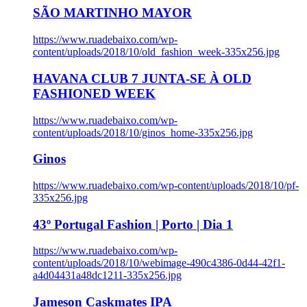
SÃO MARTINHO MAYOR
https://www.ruadebaixo.com/wp-
content/uploads/2018/10/old_fashion_week-335x256.jpg
HAVANA CLUB 7 JUNTA-SE À OLD
FASHIONED WEEK
https://www.ruadebaixo.com/wp-
content/uploads/2018/10/ginos_home-335x256.jpg
Ginos
https://www.ruadebaixo.com/wp-content/uploads/2018/10/pf-
335x256.jpg
43º Portugal Fashion | Porto | Dia 1
https://www.ruadebaixo.com/wp-
content/uploads/2018/10/webimage-490c4386-0d44-42f1-
a4d04431a48dc1211-335x256.jpg
Jameson Caskmates IPA