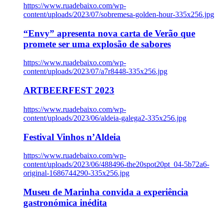
https://www.ruadebaixo.com/wp-
content/uploads/2023/07/sobremesa-golden-hour-335x256.jpg
“Envy” apresenta nova carta de Verão que
promete ser uma explosão de sabores
https://www.ruadebaixo.com/wp-
content/uploads/2023/07/a7r8448-335x256.jpg
ARTBEERFEST 2023
https://www.ruadebaixo.com/wp-
content/uploads/2023/06/aldeia-galega2-335x256.jpg
Festival Vinhos n’Aldeia
https://www.ruadebaixo.com/wp-
content/uploads/2023/06/488496-the20spot20pt_04-5b72a6-
original-1686744290-335x256.jpg
Museu de Marinha convida a experiência
gastronómica inédita