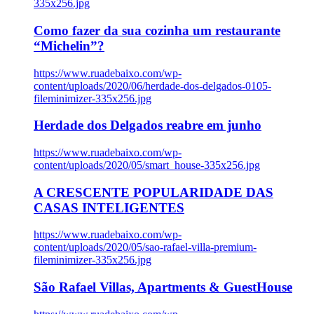
335x256.jpg
Como fazer da sua cozinha um restaurante
“Michelin”?
https://www.ruadebaixo.com/wp-
content/uploads/2020/06/herdade-dos-delgados-0105-
fileminimizer-335x256.jpg
Herdade dos Delgados reabre em junho
https://www.ruadebaixo.com/wp-
content/uploads/2020/05/smart_house-335x256.jpg
A CRESCENTE POPULARIDADE DAS
CASAS INTELIGENTES
https://www.ruadebaixo.com/wp-
content/uploads/2020/05/sao-rafael-villa-premium-
fileminimizer-335x256.jpg
São Rafael Villas, Apartments & GuestHouse