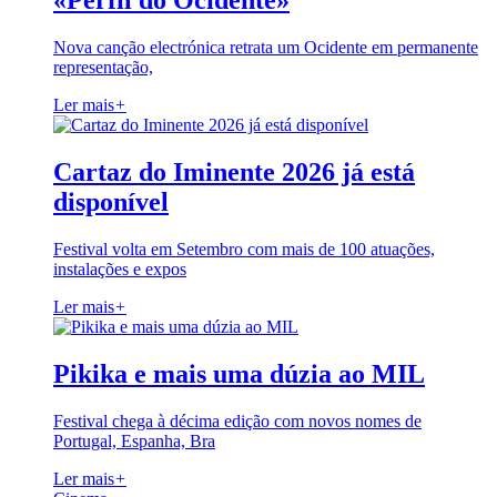
«Perfil do Ocidente»
Nova canção electrónica retrata um Ocidente em permanente
representação,
Ler mais
+
Cartaz do Iminente 2026 já está
disponível
Festival volta em Setembro com mais de 100 atuações,
instalações e expos
Ler mais
+
Pikika e mais uma dúzia ao MIL
Festival chega à décima edição com novos nomes de
Portugal, Espanha, Bra
Ler mais
+