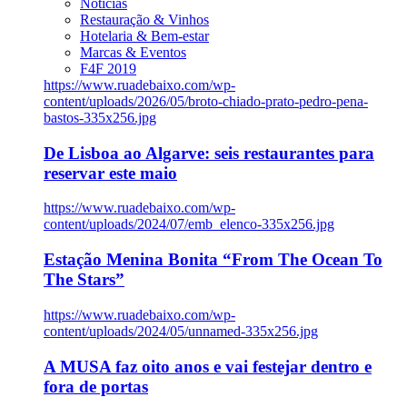
Notícias
Restauração & Vinhos
Hotelaria & Bem-estar
Marcas & Eventos
F4F 2019
https://www.ruadebaixo.com/wp-
content/uploads/2026/05/broto-chiado-prato-pedro-pena-
bastos-335x256.jpg
De Lisboa ao Algarve: seis restaurantes para
reservar este maio
https://www.ruadebaixo.com/wp-
content/uploads/2024/07/emb_elenco-335x256.jpg
Estação Menina Bonita “From The Ocean To
The Stars”
https://www.ruadebaixo.com/wp-
content/uploads/2024/05/unnamed-335x256.jpg
A MUSA faz oito anos e vai festejar dentro e
fora de portas