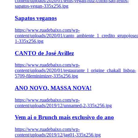
content/uploads/2020/01/tenis-vegan-rutz-como-sao-feitos-
sapatos-vegan-335x256.jpg
Sapatos veganos
https://www.ruadebaixo.com/wp-
content/uploads/2020/01/canto_ambiente_1_credito_grupojosea
1-335x256.jpg
CANTO de José Avillez
https://www.ruadebaixo.com/wp-
content/uploads/2020/01/restaurante_l_origine_chakall_lisboa-
5709-fileminimizer-335x256.jpg
ANO NOVO, MASSA NOVA!
https://www.ruadebaixo.com/wp-
content/uploads/2019/12/unnamed-2-335x256.jpg
Vem ai o Brunch mais exclusivo do ano
https://www.ruadebaixo.com/wp-
content/uploads/2019/12/jag01-335x256.jpg