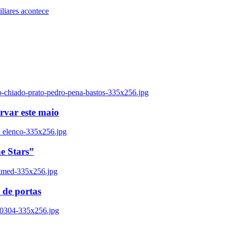
iares acontece
o-chiado-prato-pedro-pena-bastos-335x256.jpg
ervar este maio
_elenco-335x256.jpg
e Stars”
named-335x256.jpg
 de portas
00304-335x256.jpg