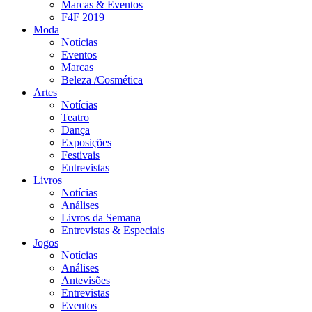
Marcas & Eventos
F4F 2019
Moda
Notícias
Eventos
Marcas
Beleza /Cosmética
Artes
Notícias
Teatro
Dança
Exposições
Festivais
Entrevistas
Livros
Notícias
Análises
Livros da Semana
Entrevistas & Especiais
Jogos
Notícias
Análises
Antevisões
Entrevistas
Eventos