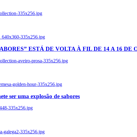
ollection-335x256.jpg
tl_640x360-335x256.jpg
BORES” ESTÁ DE VOLTA À FIL DE 14 A 16 DE
llection-aveiro-prosa-335x256.jpg
remesa-golden-hour-335x256.jpg
ete ser uma explosão de sabores
8448-335x256.jpg
ia-galega2-335x256.jpg