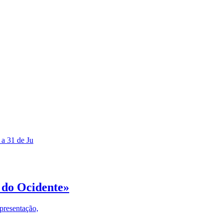
 a 31 de Ju
 do Ocidente»
presentação,