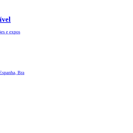
ível
ões e expos
 Espanha, Bra