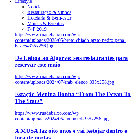
Lifestyle
Notícias
Restauração & Vinhos
Hotelaria & Bem-estar
Marcas & Eventos
F4F 2019
https://www.ruadebaixo.com/wp-
content/uploads/2026/05/broto-chiado-prato-pedro-pena-
bastos-335x256.jpg
De Lisboa ao Algarve: seis restaurantes para
reservar este maio
https://www.ruadebaixo.com/wp-
content/uploads/2024/07/emb_elenco-335x256.jpg
Estação Menina Bonita “From The Ocean To
The Stars”
https://www.ruadebaixo.com/wp-
content/uploads/2024/05/unnamed-335x256.jpg
A MUSA faz oito anos e vai festejar dentro e
fora de portas