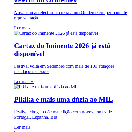
«Perfil do Ocidente»
Nova canção electrónica retrata um Ocidente em permanente
representação,
Ler mais
+
Cartaz do Iminente 2026 já está
disponível
Festival volta em Setembro com mais de 100 atuações,
instalações e expos
Ler mais
+
Pikika e mais uma dúzia ao MIL
Festival chega à décima edição com novos nomes de
Portugal, Espanha, Bra
Ler mais
+