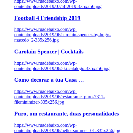
https://www.ruadebaixo.com/wp-
content/uploads/2019/07/f4f2019-335x256.jpg
Football 4 Friendship 2019
https://www.ruadebaixo.com/wp-
content/uploads/2019/06/carolain-spencer-by-hugo-
macedo_2-335x256.jpg
Carolain Spencer | Cocktails
https://www.ruadebaixo.com/wp-
content/uploads/2019/06/aki-catalogo-335x256.jpg
Como decorar a tua Casa …
https://www.ruadebaixo.com/wp-
content/uploads/2019/06/restaurante_puro-7311-
fileminimizer-335x256.jpg
Puro, um restaurante, duas personalidades
https://www.ruadebaixo.com/wp-
content/uploads/2019/06/hello_summer_01-335x256.jpg