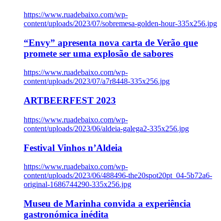
https://www.ruadebaixo.com/wp-
content/uploads/2023/07/sobremesa-golden-hour-335x256.jpg
“Envy” apresenta nova carta de Verão que
promete ser uma explosão de sabores
https://www.ruadebaixo.com/wp-
content/uploads/2023/07/a7r8448-335x256.jpg
ARTBEERFEST 2023
https://www.ruadebaixo.com/wp-
content/uploads/2023/06/aldeia-galega2-335x256.jpg
Festival Vinhos n’Aldeia
https://www.ruadebaixo.com/wp-
content/uploads/2023/06/488496-the20spot20pt_04-5b72a6-
original-1686744290-335x256.jpg
Museu de Marinha convida a experiência
gastronómica inédita