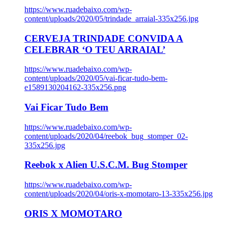
https://www.ruadebaixo.com/wp-
content/uploads/2020/05/trindade_arraial-335x256.jpg
CERVEJA TRINDADE CONVIDA A
CELEBRAR ‘O TEU ARRAIAL’
https://www.ruadebaixo.com/wp-
content/uploads/2020/05/vai-ficar-tudo-bem-
e1589130204162-335x256.png
Vai Ficar Tudo Bem
https://www.ruadebaixo.com/wp-
content/uploads/2020/04/reebok_bug_stomper_02-
335x256.jpg
Reebok x Alien U.S.C.M. Bug Stomper
https://www.ruadebaixo.com/wp-
content/uploads/2020/04/oris-x-momotaro-13-335x256.jpg
ORIS X MOMOTARO