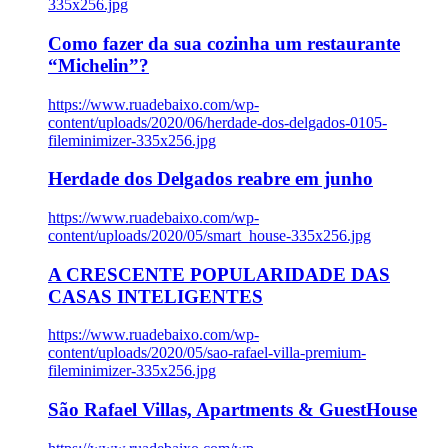
335x256.jpg
Como fazer da sua cozinha um restaurante
“Michelin”?
https://www.ruadebaixo.com/wp-
content/uploads/2020/06/herdade-dos-delgados-0105-
fileminimizer-335x256.jpg
Herdade dos Delgados reabre em junho
https://www.ruadebaixo.com/wp-
content/uploads/2020/05/smart_house-335x256.jpg
A CRESCENTE POPULARIDADE DAS
CASAS INTELIGENTES
https://www.ruadebaixo.com/wp-
content/uploads/2020/05/sao-rafael-villa-premium-
fileminimizer-335x256.jpg
São Rafael Villas, Apartments & GuestHouse