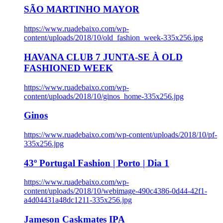
SÃO MARTINHO MAYOR
https://www.ruadebaixo.com/wp-
content/uploads/2018/10/old_fashion_week-335x256.jpg
HAVANA CLUB 7 JUNTA-SE À OLD
FASHIONED WEEK
https://www.ruadebaixo.com/wp-
content/uploads/2018/10/ginos_home-335x256.jpg
Ginos
https://www.ruadebaixo.com/wp-content/uploads/2018/10/pf-
335x256.jpg
43º Portugal Fashion | Porto | Dia 1
https://www.ruadebaixo.com/wp-
content/uploads/2018/10/webimage-490c4386-0d44-42f1-
a4d04431a48dc1211-335x256.jpg
Jameson Caskmates IPA