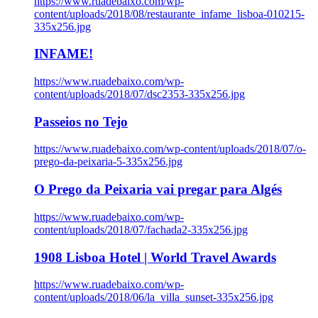
https://www.ruadebaixo.com/wp-
content/uploads/2018/08/restaurante_infame_lisboa-010215-
335x256.jpg
INFAME!
https://www.ruadebaixo.com/wp-
content/uploads/2018/07/dsc2353-335x256.jpg
Passeios no Tejo
https://www.ruadebaixo.com/wp-content/uploads/2018/07/o-
prego-da-peixaria-5-335x256.jpg
O Prego da Peixaria vai pregar para Algés
https://www.ruadebaixo.com/wp-
content/uploads/2018/07/fachada2-335x256.jpg
1908 Lisboa Hotel | World Travel Awards
https://www.ruadebaixo.com/wp-
content/uploads/2018/06/la_villa_sunset-335x256.jpg