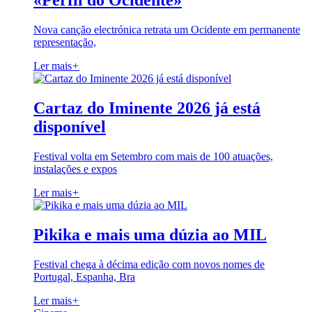
«Perfil do Ocidente»
Nova canção electrónica retrata um Ocidente em permanente
representação,
Ler mais
+
Cartaz do Iminente 2026 já está
disponível
Festival volta em Setembro com mais de 100 atuações,
instalações e expos
Ler mais
+
Pikika e mais uma dúzia ao MIL
Festival chega à décima edição com novos nomes de
Portugal, Espanha, Bra
Ler mais
+