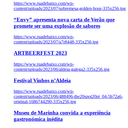
https://www.ruadebaixo.com/wp-
content/uploads/2023/07/sobremesa-golden-hour-335x256.jpg
“Envy” apresenta nova carta de Verão que
promete ser uma explosão de sabores
https://www.ruadebaixo.com/wp-
content/uploads/2023/07/a7r8448-335x256.jpg
ARTBEERFEST 2023
https://www.ruadebaixo.com/wp-
content/uploads/2023/06/aldeia-galega2-335x256.jpg
Festival Vinhos n’Aldeia
https://www.ruadebaixo.com/wp-
content/uploads/2023/06/488496-the20spot20pt_04-5b72a6-
original-1686744290-335x256.jpg
Museu de Marinha convida a experiência
gastronómica inédita