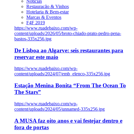
Notícias
Restauração & Vinhos
Hotelaria & Bem-estar
Marcas & Eventos
F4F 2019
https://www.ruadebaixo.com/wp-
content/uploads/2026/05/broto-chiado-prato-pedro-pena-
bastos-335x256.jpg
De Lisboa ao Algarve: seis restaurantes para
reservar este maio
https://www.ruadebaixo.com/wp-
content/uploads/2024/07/emb_elenco-335x256.jpg
Estação Menina Bonita “From The Ocean To
The Stars”
https://www.ruadebaixo.com/wp-
content/uploads/2024/05/unnamed-335x256.jpg
A MUSA faz oito anos e vai festejar dentro e
fora de portas