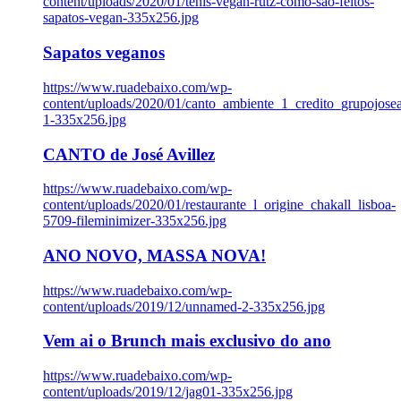
content/uploads/2020/01/tenis-vegan-rutz-como-sao-feitos-
sapatos-vegan-335x256.jpg
Sapatos veganos
https://www.ruadebaixo.com/wp-
content/uploads/2020/01/canto_ambiente_1_credito_grupojosea
1-335x256.jpg
CANTO de José Avillez
https://www.ruadebaixo.com/wp-
content/uploads/2020/01/restaurante_l_origine_chakall_lisboa-
5709-fileminimizer-335x256.jpg
ANO NOVO, MASSA NOVA!
https://www.ruadebaixo.com/wp-
content/uploads/2019/12/unnamed-2-335x256.jpg
Vem ai o Brunch mais exclusivo do ano
https://www.ruadebaixo.com/wp-
content/uploads/2019/12/jag01-335x256.jpg