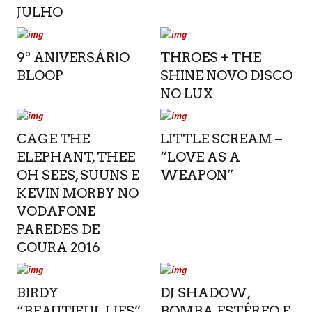
JULHO
9º ANIVERSÁRIO
THROES + THE
BLOOP
SHINE NOVO DISCO
NO LUX
CAGE THE
LITTLE SCREAM –
ELEPHANT, THEE
“LOVE AS A
OH SEES, SUUNS E
WEAPON”
KEVIN MORBY NO
VODAFONE
PAREDES DE
COURA 2016
BIRDY
DJ SHADOW,
“BEAUTIFUL LIES”
BOMBA ESTÉREO E