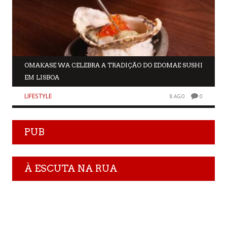
OMAKASE WA CELEBRA A TRADIÇÃO DO EDOMAE SUSHI
EM LISBOA
LIFESTYLE
8 AGO
0
PUB
À ESCUTA NA RUA