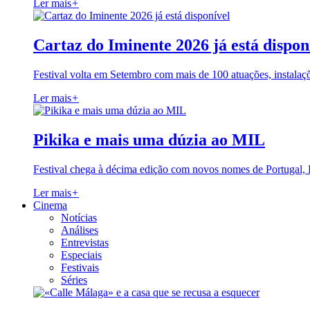
Ler mais
+
Cartaz do Iminente 2026 já está dispon
Festival volta em Setembro com mais de 100 atuações, instalaç
Ler mais
+
Pikika e mais uma dúzia ao MIL
Festival chega à décima edição com novos nomes de Portugal,
Ler mais
+
Cinema
Notícias
Análises
Entrevistas
Especiais
Festivais
Séries