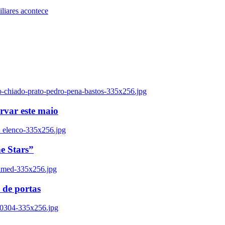
iares acontece
o-chiado-prato-pedro-pena-bastos-335x256.jpg
ervar este maio
_elenco-335x256.jpg
e Stars”
named-335x256.jpg
 de portas
00304-335x256.jpg