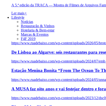
A 5.ª edição da TRAÇA — Mostra de Filmes de Arquivos Famil
Ler mais
+
Lifestyle
Notícias
Restauração & Vinhos
Hotelaria & Bem-estar
Marcas & Eventos
F4F 2019
https://www.ruadebaixo.com/wp-content/uploads/2026/05/brot
De Lisboa ao Algarve: seis restaurantes para res
https://www.ruadebaixo.com/wp-content/uploads/2024/07/emb
Estação Menina Bonita “From The Ocean To Th
https://www.ruadebaixo.com/wp-content/uploads/2024/05/un
A MUSA faz oito anos e vai festejar dentro e fora
https://www.ruadebaixo.com/wp-content/uploads/2023/12/dsc