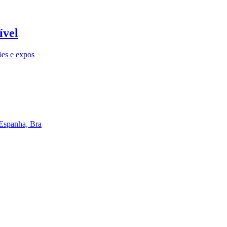
ível
ões e expos
 Espanha, Bra