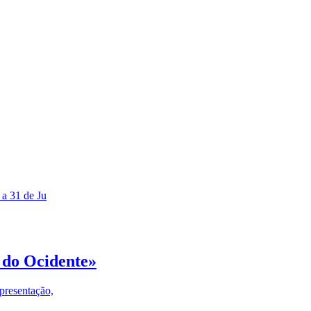
 a 31 de Ju
 do Ocidente»
presentação,