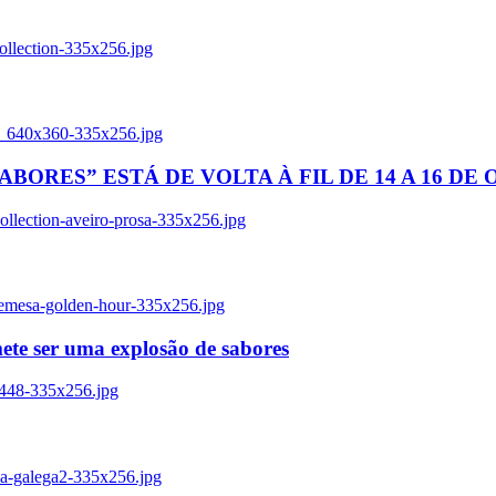
ollection-335x256.jpg
tl_640x360-335x256.jpg
BORES” ESTÁ DE VOLTA À FIL DE 14 A 16 DE
llection-aveiro-prosa-335x256.jpg
remesa-golden-hour-335x256.jpg
ete ser uma explosão de sabores
8448-335x256.jpg
ia-galega2-335x256.jpg