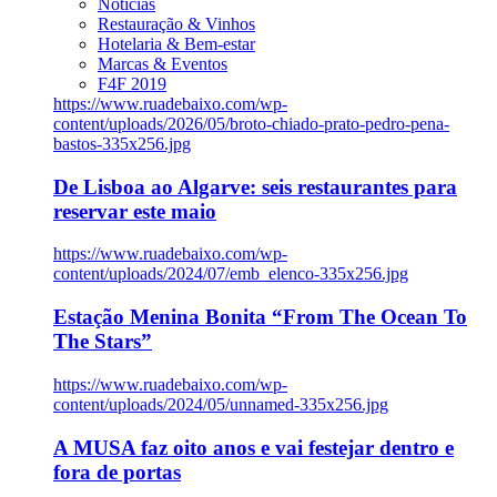
Notícias
Restauração & Vinhos
Hotelaria & Bem-estar
Marcas & Eventos
F4F 2019
https://www.ruadebaixo.com/wp-
content/uploads/2026/05/broto-chiado-prato-pedro-pena-
bastos-335x256.jpg
De Lisboa ao Algarve: seis restaurantes para
reservar este maio
https://www.ruadebaixo.com/wp-
content/uploads/2024/07/emb_elenco-335x256.jpg
Estação Menina Bonita “From The Ocean To
The Stars”
https://www.ruadebaixo.com/wp-
content/uploads/2024/05/unnamed-335x256.jpg
A MUSA faz oito anos e vai festejar dentro e
fora de portas