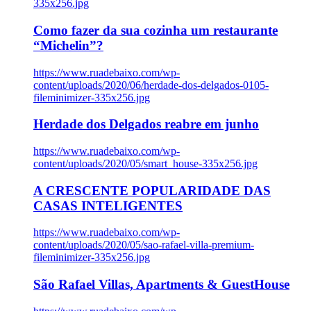
335x256.jpg
Como fazer da sua cozinha um restaurante
“Michelin”?
https://www.ruadebaixo.com/wp-
content/uploads/2020/06/herdade-dos-delgados-0105-
fileminimizer-335x256.jpg
Herdade dos Delgados reabre em junho
https://www.ruadebaixo.com/wp-
content/uploads/2020/05/smart_house-335x256.jpg
A CRESCENTE POPULARIDADE DAS
CASAS INTELIGENTES
https://www.ruadebaixo.com/wp-
content/uploads/2020/05/sao-rafael-villa-premium-
fileminimizer-335x256.jpg
São Rafael Villas, Apartments & GuestHouse