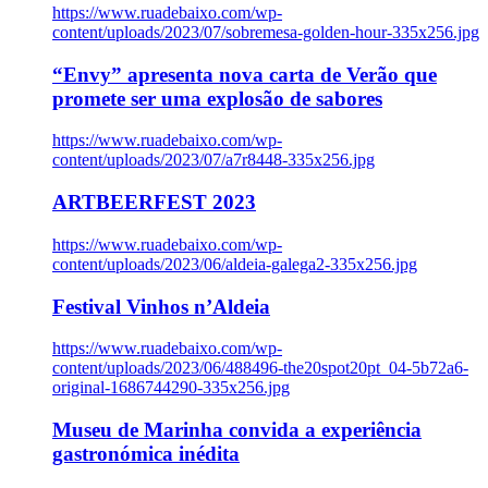
https://www.ruadebaixo.com/wp-
content/uploads/2023/07/sobremesa-golden-hour-335x256.jpg
“Envy” apresenta nova carta de Verão que
promete ser uma explosão de sabores
https://www.ruadebaixo.com/wp-
content/uploads/2023/07/a7r8448-335x256.jpg
ARTBEERFEST 2023
https://www.ruadebaixo.com/wp-
content/uploads/2023/06/aldeia-galega2-335x256.jpg
Festival Vinhos n’Aldeia
https://www.ruadebaixo.com/wp-
content/uploads/2023/06/488496-the20spot20pt_04-5b72a6-
original-1686744290-335x256.jpg
Museu de Marinha convida a experiência
gastronómica inédita