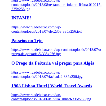
https://www.ruadebaixo.com/wp-
content/uploads/2018/08/restaurante_infame_lisboa-010215-
335x256.jpg
INFAME!
https://www.ruadebaixo.com/wp-
content/uploads/2018/07/dsc2353-335x256.jpg
Passeios no Tejo
https://www.ruadebaixo.com/wp-content/uploads/2018/07/o-
prego-da-peixaria-5-335x256.jpg
O Prego da Peixaria vai pregar para Algés
https://www.ruadebaixo.com/wp-
content/uploads/2018/07/fachada2-335x256.jpg
1908 Lisboa Hotel | World Travel Awards
https://www.ruadebaixo.com/wp-
content/uploads/2018/06/la_villa_sunset-335x256.jpg