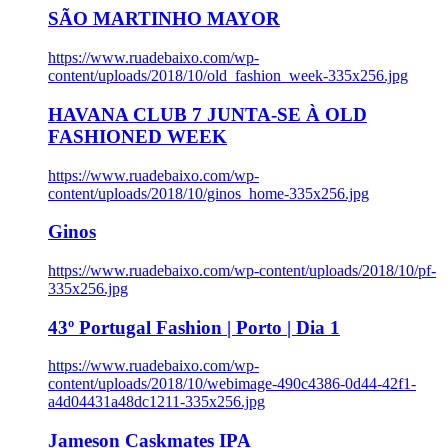
SÃO MARTINHO MAYOR
https://www.ruadebaixo.com/wp-
content/uploads/2018/10/old_fashion_week-335x256.jpg
HAVANA CLUB 7 JUNTA-SE À OLD
FASHIONED WEEK
https://www.ruadebaixo.com/wp-
content/uploads/2018/10/ginos_home-335x256.jpg
Ginos
https://www.ruadebaixo.com/wp-content/uploads/2018/10/pf-
335x256.jpg
43º Portugal Fashion | Porto | Dia 1
https://www.ruadebaixo.com/wp-
content/uploads/2018/10/webimage-490c4386-0d44-42f1-
a4d04431a48dc1211-335x256.jpg
Jameson Caskmates IPA