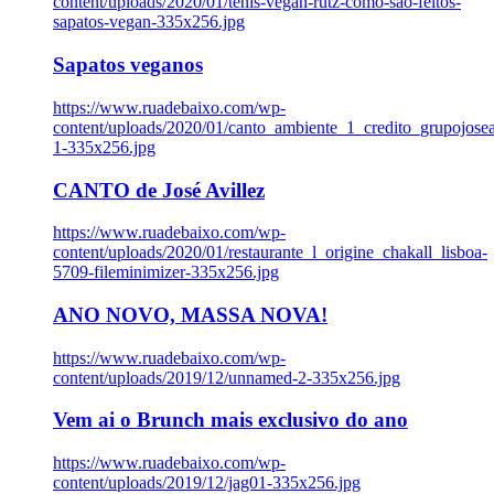
content/uploads/2020/01/tenis-vegan-rutz-como-sao-feitos-
sapatos-vegan-335x256.jpg
Sapatos veganos
https://www.ruadebaixo.com/wp-
content/uploads/2020/01/canto_ambiente_1_credito_grupojosea
1-335x256.jpg
CANTO de José Avillez
https://www.ruadebaixo.com/wp-
content/uploads/2020/01/restaurante_l_origine_chakall_lisboa-
5709-fileminimizer-335x256.jpg
ANO NOVO, MASSA NOVA!
https://www.ruadebaixo.com/wp-
content/uploads/2019/12/unnamed-2-335x256.jpg
Vem ai o Brunch mais exclusivo do ano
https://www.ruadebaixo.com/wp-
content/uploads/2019/12/jag01-335x256.jpg