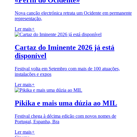
«Perfil do Ocidente»
Nova canção electrónica retrata um Ocidente em permanente
representação,
Ler mais
+
Cartaz do Iminente 2026 já está
disponível
Festival volta em Setembro com mais de 100 atuações,
instalações e expos
Ler mais
+
Pikika e mais uma dúzia ao MIL
Festival chega à décima edição com novos nomes de
Portugal, Espanha, Bra
Ler mais
+