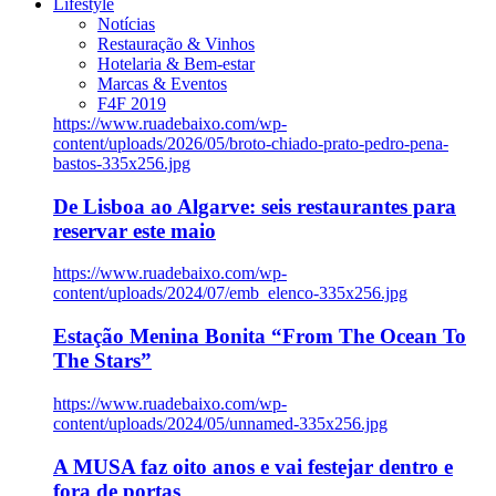
Lifestyle
Notícias
Restauração & Vinhos
Hotelaria & Bem-estar
Marcas & Eventos
F4F 2019
https://www.ruadebaixo.com/wp-
content/uploads/2026/05/broto-chiado-prato-pedro-pena-
bastos-335x256.jpg
De Lisboa ao Algarve: seis restaurantes para
reservar este maio
https://www.ruadebaixo.com/wp-
content/uploads/2024/07/emb_elenco-335x256.jpg
Estação Menina Bonita “From The Ocean To
The Stars”
https://www.ruadebaixo.com/wp-
content/uploads/2024/05/unnamed-335x256.jpg
A MUSA faz oito anos e vai festejar dentro e
fora de portas