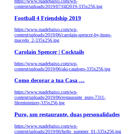
https://www.ruadebaixo.com/wp-
content/uploads/2019/07/f4f2019-335x256.jpg
Football 4 Friendship 2019
https://www.ruadebaixo.com/wp-
content/uploads/2019/06/carolain-spencer-by-hugo-
macedo_2-335x256.jpg
Carolain Spencer | Cocktails
https://www.ruadebaixo.com/wp-
content/uploads/2019/06/aki-catalogo-335x256.jpg
Como decorar a tua Casa …
https://www.ruadebaixo.com/wp-
content/uploads/2019/06/restaurante_puro-7311-
fileminimizer-335x256.jpg
Puro, um restaurante, duas personalidades
https://www.ruadebaixo.com/wp-
content/uploads/2019/06/hello_summer_01-335x256.jpg