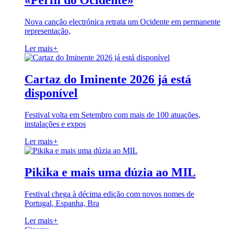
«Perfil do Ocidente»
Nova canção electrónica retrata um Ocidente em permanente
representação,
Ler mais
+
Cartaz do Iminente 2026 já está
disponível
Festival volta em Setembro com mais de 100 atuações,
instalações e expos
Ler mais
+
Pikika e mais uma dúzia ao MIL
Festival chega à décima edição com novos nomes de
Portugal, Espanha, Bra
Ler mais
+