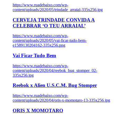
https://www.ruadebaixo.com/wp-
content/uploads/2020/05/trindade_arraial-335x256.jpg
CERVEJA TRINDADE CONVIDA A
CELEBRAR ‘O TEU ARRAIAL’
https://www.ruadebaixo.com/wp-
content/uploads/2020/05/vai-ficar-tudo-bem-
e1589130204162-335x256.png
Vai Ficar Tudo Bem
https://www.ruadebaixo.com/wp-
content/uploads/2020/04/reebok_bug_stomper_02-
335x256.jpg
Reebok x Alien U.S.C.M. Bug Stomper
https://www.ruadebaixo.com/wp-
content/uploads/2020/04/oris-x-momotaro-13-335x256.jpg
ORIS X MOMOTARO