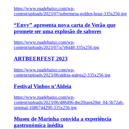
https://www.ruadebaixo.com/wp-
content/uploads/2023/07/sobremesa-golden-hour-335x256.jpg
“Envy” apresenta nova carta de Verão que
promete ser uma explosão de sabores
https://www.ruadebaixo.com/wp-
content/uploads/2023/07/a7r8448-335x256.jpg
ARTBEERFEST 2023
https://www.ruadebaixo.com/wp-
content/uploads/2023/06/aldeia-galega2-335x256.jpg
Festival Vinhos n’Aldeia
https://www.ruadebaixo.com/wp-
content/uploads/2023/06/488496-the20spot20pt_04-5b72a6-
original-1686744290-335x256.jpg
Museu de Marinha convida a experiência
gastronómica inédita