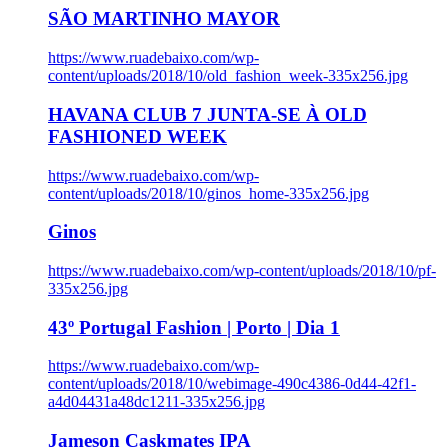
SÃO MARTINHO MAYOR
https://www.ruadebaixo.com/wp-
content/uploads/2018/10/old_fashion_week-335x256.jpg
HAVANA CLUB 7 JUNTA-SE À OLD
FASHIONED WEEK
https://www.ruadebaixo.com/wp-
content/uploads/2018/10/ginos_home-335x256.jpg
Ginos
https://www.ruadebaixo.com/wp-content/uploads/2018/10/pf-
335x256.jpg
43º Portugal Fashion | Porto | Dia 1
https://www.ruadebaixo.com/wp-
content/uploads/2018/10/webimage-490c4386-0d44-42f1-
a4d04431a48dc1211-335x256.jpg
Jameson Caskmates IPA