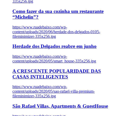
335x256.jpg
Como fazer da sua cozinha um restaurante
“Michelin”?
https://www.ruadebaixo.com/wp-
content/uploads/2020/06/herdade-dos-delgados-0105-
fileminimizer-335x256.jpg
Herdade dos Delgados reabre em junho
https://www.ruadebaixo.com/wp-
content/uploads/2020/05/smart_house-335x256.jpg
A CRESCENTE POPULARIDADE DAS
CASAS INTELIGENTES
https://www.ruadebaixo.com/wp-
content/uploads/2020/05/sao-rafael-villa-premium-
fileminimizer-335x256.jpg
São Rafael Villas, Apartments & GuestHouse