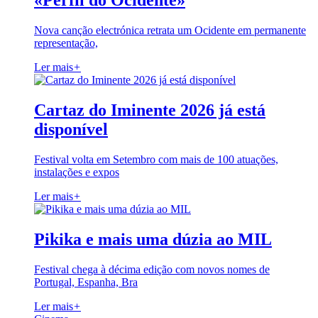
«Perfil do Ocidente»
Nova canção electrónica retrata um Ocidente em permanente
representação,
Ler mais
+
Cartaz do Iminente 2026 já está
disponível
Festival volta em Setembro com mais de 100 atuações,
instalações e expos
Ler mais
+
Pikika e mais uma dúzia ao MIL
Festival chega à décima edição com novos nomes de
Portugal, Espanha, Bra
Ler mais
+