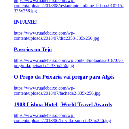
https://www.ruadebaixo.com/wp-
content/uploads/2018/08/restaurante_infame_lisboa-010215-
335x256.jpg
INFAME!
https://www.ruadebaixo.com/wp-
content/uploads/2018/07/dsc2353-335x256.jpg
Passeios no Tejo
https://www.ruadebaixo.com/wp-content/uploads/2018/07/o-
prego-da-peixaria-5-335x256.jpg
O Prego da Peixaria vai pregar para Algés
https://www.ruadebaixo.com/wp-
content/uploads/2018/07/fachada2-335x256.jpg
1908 Lisboa Hotel | World Travel Awards
https://www.ruadebaixo.com/wp-
content/uploads/2018/06/la_villa_sunset-335x256.jpg