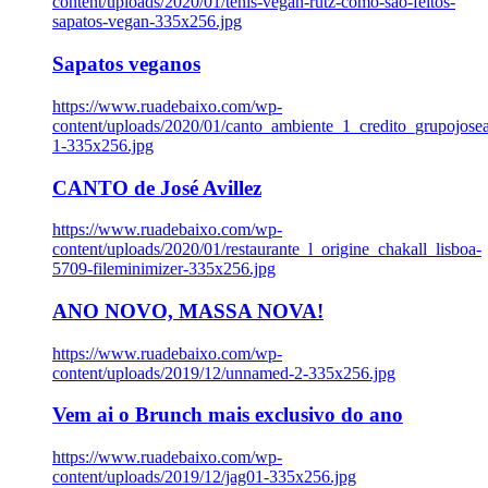
content/uploads/2020/01/tenis-vegan-rutz-como-sao-feitos-
sapatos-vegan-335x256.jpg
Sapatos veganos
https://www.ruadebaixo.com/wp-
content/uploads/2020/01/canto_ambiente_1_credito_grupojosea
1-335x256.jpg
CANTO de José Avillez
https://www.ruadebaixo.com/wp-
content/uploads/2020/01/restaurante_l_origine_chakall_lisboa-
5709-fileminimizer-335x256.jpg
ANO NOVO, MASSA NOVA!
https://www.ruadebaixo.com/wp-
content/uploads/2019/12/unnamed-2-335x256.jpg
Vem ai o Brunch mais exclusivo do ano
https://www.ruadebaixo.com/wp-
content/uploads/2019/12/jag01-335x256.jpg