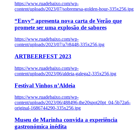
https://www.ruadebaixo.com/wp-
content/uploads/2023/07/sobremesa-golden-hour-335x256.jpg
“Envy” apresenta nova carta de Verão que
promete ser uma explosão de sabores
https://www.ruadebaixo.com/wp-
content/uploads/2023/07/a7r8448-335x256.jpg
ARTBEERFEST 2023
https://www.ruadebaixo.com/wp-
content/uploads/2023/06/aldeia-galega2-335x256.jpg
Festival Vinhos n’Aldeia
https://www.ruadebaixo.com/wp-
content/uploads/2023/06/488496-the20spot20pt_04-5b72a6-
original-1686744290-335x256.jpg
Museu de Marinha convida a experiência
gastronómica inédita