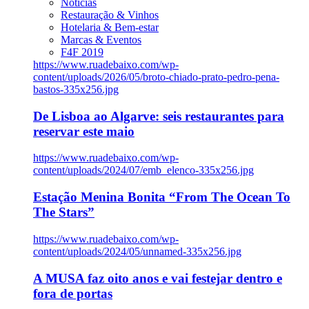
Notícias
Restauração & Vinhos
Hotelaria & Bem-estar
Marcas & Eventos
F4F 2019
https://www.ruadebaixo.com/wp-
content/uploads/2026/05/broto-chiado-prato-pedro-pena-
bastos-335x256.jpg
De Lisboa ao Algarve: seis restaurantes para
reservar este maio
https://www.ruadebaixo.com/wp-
content/uploads/2024/07/emb_elenco-335x256.jpg
Estação Menina Bonita “From The Ocean To
The Stars”
https://www.ruadebaixo.com/wp-
content/uploads/2024/05/unnamed-335x256.jpg
A MUSA faz oito anos e vai festejar dentro e
fora de portas