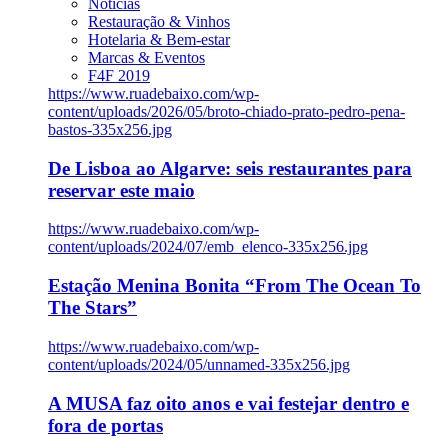
Notícias
Restauração & Vinhos
Hotelaria & Bem-estar
Marcas & Eventos
F4F 2019
https://www.ruadebaixo.com/wp-
content/uploads/2026/05/broto-chiado-prato-pedro-pena-
bastos-335x256.jpg
De Lisboa ao Algarve: seis restaurantes para
reservar este maio
https://www.ruadebaixo.com/wp-
content/uploads/2024/07/emb_elenco-335x256.jpg
Estação Menina Bonita “From The Ocean To
The Stars”
https://www.ruadebaixo.com/wp-
content/uploads/2024/05/unnamed-335x256.jpg
A MUSA faz oito anos e vai festejar dentro e
fora de portas