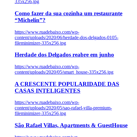
335x256.jpg
Como fazer da sua cozinha um restaurante
“Michelin”?
https://www.ruadebaixo.com/wp-
content/uploads/2020/06/herdade-dos-delgados-0105-
fileminimizer-335x256.jpg
Herdade dos Delgados reabre em junho
https://www.ruadebaixo.com/wp-
content/uploads/2020/05/smart_house-335x256.jpg
A CRESCENTE POPULARIDADE DAS
CASAS INTELIGENTES
https://www.ruadebaixo.com/wp-
content/uploads/2020/05/sao-rafael-villa-premium-
fileminimizer-335x256.jpg
São Rafael Villas, Apartments & GuestHouse