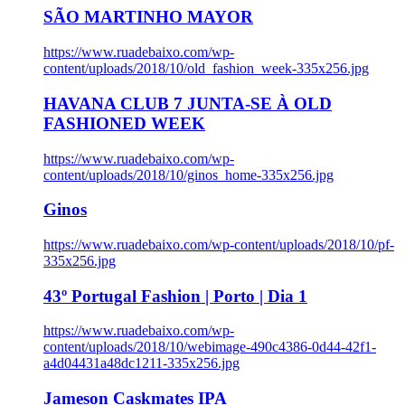
SÃO MARTINHO MAYOR
https://www.ruadebaixo.com/wp-
content/uploads/2018/10/old_fashion_week-335x256.jpg
HAVANA CLUB 7 JUNTA-SE À OLD
FASHIONED WEEK
https://www.ruadebaixo.com/wp-
content/uploads/2018/10/ginos_home-335x256.jpg
Ginos
https://www.ruadebaixo.com/wp-content/uploads/2018/10/pf-
335x256.jpg
43º Portugal Fashion | Porto | Dia 1
https://www.ruadebaixo.com/wp-
content/uploads/2018/10/webimage-490c4386-0d44-42f1-
a4d04431a48dc1211-335x256.jpg
Jameson Caskmates IPA