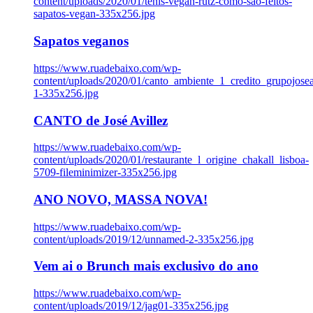
content/uploads/2020/01/tenis-vegan-rutz-como-sao-feitos-
sapatos-vegan-335x256.jpg
Sapatos veganos
https://www.ruadebaixo.com/wp-
content/uploads/2020/01/canto_ambiente_1_credito_grupojosea
1-335x256.jpg
CANTO de José Avillez
https://www.ruadebaixo.com/wp-
content/uploads/2020/01/restaurante_l_origine_chakall_lisboa-
5709-fileminimizer-335x256.jpg
ANO NOVO, MASSA NOVA!
https://www.ruadebaixo.com/wp-
content/uploads/2019/12/unnamed-2-335x256.jpg
Vem ai o Brunch mais exclusivo do ano
https://www.ruadebaixo.com/wp-
content/uploads/2019/12/jag01-335x256.jpg