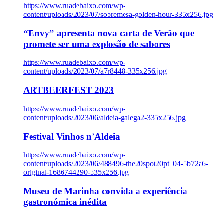
https://www.ruadebaixo.com/wp-
content/uploads/2023/07/sobremesa-golden-hour-335x256.jpg
“Envy” apresenta nova carta de Verão que
promete ser uma explosão de sabores
https://www.ruadebaixo.com/wp-
content/uploads/2023/07/a7r8448-335x256.jpg
ARTBEERFEST 2023
https://www.ruadebaixo.com/wp-
content/uploads/2023/06/aldeia-galega2-335x256.jpg
Festival Vinhos n’Aldeia
https://www.ruadebaixo.com/wp-
content/uploads/2023/06/488496-the20spot20pt_04-5b72a6-
original-1686744290-335x256.jpg
Museu de Marinha convida a experiência
gastronómica inédita