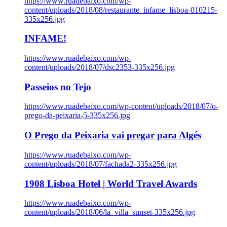
https://www.ruadebaixo.com/wp-
content/uploads/2018/08/restaurante_infame_lisboa-010215-
335x256.jpg
INFAME!
https://www.ruadebaixo.com/wp-
content/uploads/2018/07/dsc2353-335x256.jpg
Passeios no Tejo
https://www.ruadebaixo.com/wp-content/uploads/2018/07/o-
prego-da-peixaria-5-335x256.jpg
O Prego da Peixaria vai pregar para Algés
https://www.ruadebaixo.com/wp-
content/uploads/2018/07/fachada2-335x256.jpg
1908 Lisboa Hotel | World Travel Awards
https://www.ruadebaixo.com/wp-
content/uploads/2018/06/la_villa_sunset-335x256.jpg