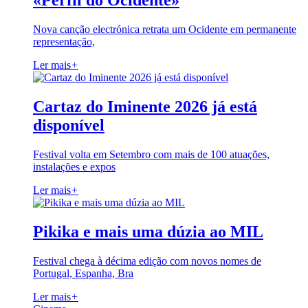
«Perfil do Ocidente»
Nova canção electrónica retrata um Ocidente em permanente
representação,
Ler mais
+
Cartaz do Iminente 2026 já está
disponível
Festival volta em Setembro com mais de 100 atuações,
instalações e expos
Ler mais
+
Pikika e mais uma dúzia ao MIL
Festival chega à décima edição com novos nomes de
Portugal, Espanha, Bra
Ler mais
+