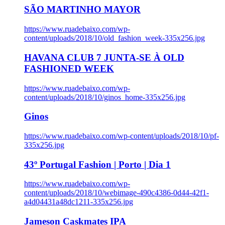
SÃO MARTINHO MAYOR
https://www.ruadebaixo.com/wp-
content/uploads/2018/10/old_fashion_week-335x256.jpg
HAVANA CLUB 7 JUNTA-SE À OLD
FASHIONED WEEK
https://www.ruadebaixo.com/wp-
content/uploads/2018/10/ginos_home-335x256.jpg
Ginos
https://www.ruadebaixo.com/wp-content/uploads/2018/10/pf-
335x256.jpg
43º Portugal Fashion | Porto | Dia 1
https://www.ruadebaixo.com/wp-
content/uploads/2018/10/webimage-490c4386-0d44-42f1-
a4d04431a48dc1211-335x256.jpg
Jameson Caskmates IPA