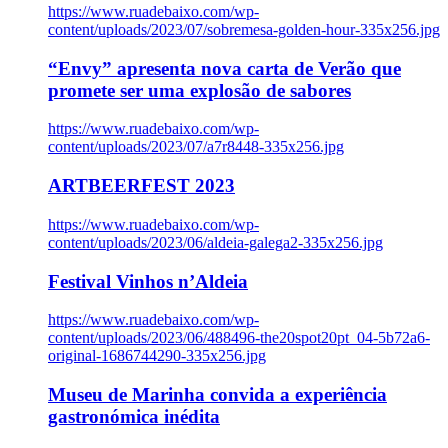
https://www.ruadebaixo.com/wp-
content/uploads/2023/07/sobremesa-golden-hour-335x256.jpg
“Envy” apresenta nova carta de Verão que
promete ser uma explosão de sabores
https://www.ruadebaixo.com/wp-
content/uploads/2023/07/a7r8448-335x256.jpg
ARTBEERFEST 2023
https://www.ruadebaixo.com/wp-
content/uploads/2023/06/aldeia-galega2-335x256.jpg
Festival Vinhos n’Aldeia
https://www.ruadebaixo.com/wp-
content/uploads/2023/06/488496-the20spot20pt_04-5b72a6-
original-1686744290-335x256.jpg
Museu de Marinha convida a experiência
gastronómica inédita