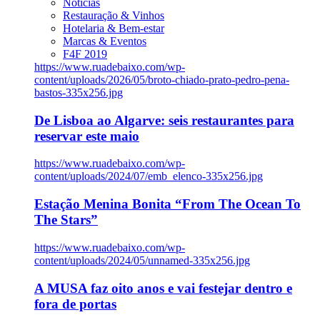
Notícias
Restauração & Vinhos
Hotelaria & Bem-estar
Marcas & Eventos
F4F 2019
https://www.ruadebaixo.com/wp-
content/uploads/2026/05/broto-chiado-prato-pedro-pena-
bastos-335x256.jpg
De Lisboa ao Algarve: seis restaurantes para
reservar este maio
https://www.ruadebaixo.com/wp-
content/uploads/2024/07/emb_elenco-335x256.jpg
Estação Menina Bonita “From The Ocean To
The Stars”
https://www.ruadebaixo.com/wp-
content/uploads/2024/05/unnamed-335x256.jpg
A MUSA faz oito anos e vai festejar dentro e
fora de portas