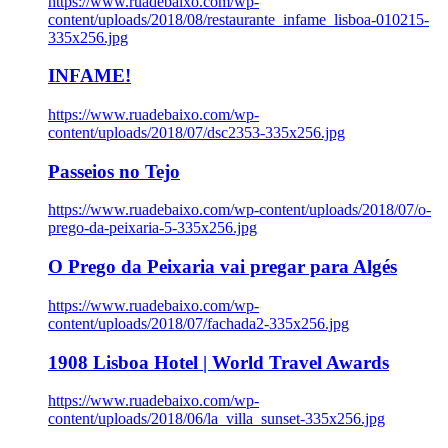
https://www.ruadebaixo.com/wp-
content/uploads/2018/08/restaurante_infame_lisboa-010215-
335x256.jpg
INFAME!
https://www.ruadebaixo.com/wp-
content/uploads/2018/07/dsc2353-335x256.jpg
Passeios no Tejo
https://www.ruadebaixo.com/wp-content/uploads/2018/07/o-
prego-da-peixaria-5-335x256.jpg
O Prego da Peixaria vai pregar para Algés
https://www.ruadebaixo.com/wp-
content/uploads/2018/07/fachada2-335x256.jpg
1908 Lisboa Hotel | World Travel Awards
https://www.ruadebaixo.com/wp-
content/uploads/2018/06/la_villa_sunset-335x256.jpg