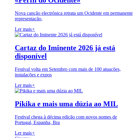
«Perfil do Ocidente»
Nova canção electrónica retrata um Ocidente em permanente
representação,
Ler mais
+
Cartaz do Iminente 2026 já está
disponível
Festival volta em Setembro com mais de 100 atuações,
instalações e expos
Ler mais
+
Pikika e mais uma dúzia ao MIL
Festival chega à décima edição com novos nomes de
Portugal, Espanha, Bra
Ler mais
+