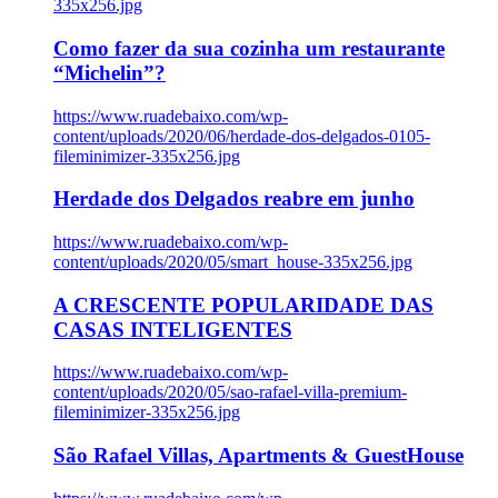
335x256.jpg
Como fazer da sua cozinha um restaurante
“Michelin”?
https://www.ruadebaixo.com/wp-
content/uploads/2020/06/herdade-dos-delgados-0105-
fileminimizer-335x256.jpg
Herdade dos Delgados reabre em junho
https://www.ruadebaixo.com/wp-
content/uploads/2020/05/smart_house-335x256.jpg
A CRESCENTE POPULARIDADE DAS
CASAS INTELIGENTES
https://www.ruadebaixo.com/wp-
content/uploads/2020/05/sao-rafael-villa-premium-
fileminimizer-335x256.jpg
São Rafael Villas, Apartments & GuestHouse