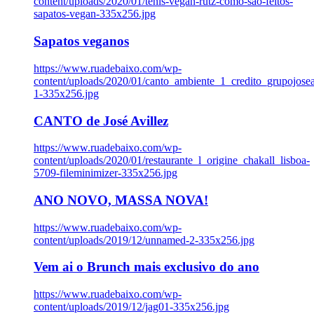
content/uploads/2020/01/tenis-vegan-rutz-como-sao-feitos-
sapatos-vegan-335x256.jpg
Sapatos veganos
https://www.ruadebaixo.com/wp-
content/uploads/2020/01/canto_ambiente_1_credito_grupojosea
1-335x256.jpg
CANTO de José Avillez
https://www.ruadebaixo.com/wp-
content/uploads/2020/01/restaurante_l_origine_chakall_lisboa-
5709-fileminimizer-335x256.jpg
ANO NOVO, MASSA NOVA!
https://www.ruadebaixo.com/wp-
content/uploads/2019/12/unnamed-2-335x256.jpg
Vem ai o Brunch mais exclusivo do ano
https://www.ruadebaixo.com/wp-
content/uploads/2019/12/jag01-335x256.jpg