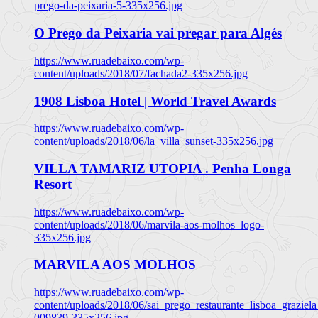
prego-da-peixaria-5-335x256.jpg
O Prego da Peixaria vai pregar para Algés
https://www.ruadebaixo.com/wp-
content/uploads/2018/07/fachada2-335x256.jpg
1908 Lisboa Hotel | World Travel Awards
https://www.ruadebaixo.com/wp-
content/uploads/2018/06/la_villa_sunset-335x256.jpg
VILLA TAMARIZ UTOPIA . Penha Longa
Resort
https://www.ruadebaixo.com/wp-
content/uploads/2018/06/marvila-aos-molhos_logo-
335x256.jpg
MARVILA AOS MOLHOS
https://www.ruadebaixo.com/wp-
content/uploads/2018/06/sai_prego_restaurante_lisboa_graziela
009839-335x256.jpg