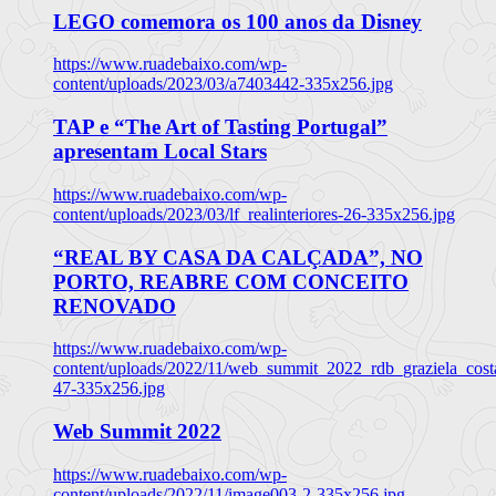
LEGO comemora os 100 anos da Disney
https://www.ruadebaixo.com/wp-
content/uploads/2023/03/a7403442-335x256.jpg
TAP e “The Art of Tasting Portugal”
apresentam Local Stars
https://www.ruadebaixo.com/wp-
content/uploads/2023/03/lf_realinteriores-26-335x256.jpg
“REAL BY CASA DA CALÇADA”, NO
PORTO, REABRE COM CONCEITO
RENOVADO
https://www.ruadebaixo.com/wp-
content/uploads/2022/11/web_summit_2022_rdb_graziela_cost
47-335x256.jpg
Web Summit 2022
https://www.ruadebaixo.com/wp-
content/uploads/2022/11/image003-2-335x256.jpg