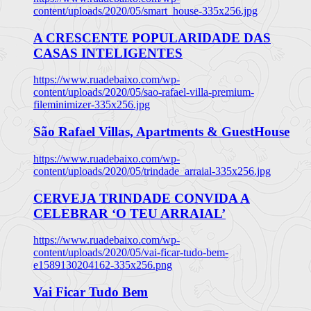
content/uploads/2020/05/smart_house-335x256.jpg
A CRESCENTE POPULARIDADE DAS
CASAS INTELIGENTES
https://www.ruadebaixo.com/wp-
content/uploads/2020/05/sao-rafael-villa-premium-
fileminimizer-335x256.jpg
São Rafael Villas, Apartments & GuestHouse
https://www.ruadebaixo.com/wp-
content/uploads/2020/05/trindade_arraial-335x256.jpg
CERVEJA TRINDADE CONVIDA A
CELEBRAR ‘O TEU ARRAIAL’
https://www.ruadebaixo.com/wp-
content/uploads/2020/05/vai-ficar-tudo-bem-
e1589130204162-335x256.png
Vai Ficar Tudo Bem