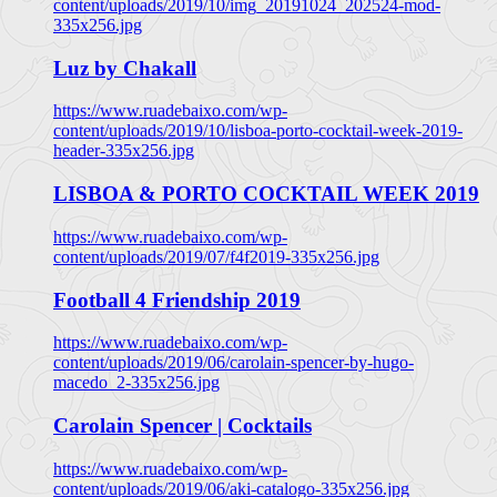
content/uploads/2019/10/img_20191024_202524-mod-
335x256.jpg
Luz by Chakall
https://www.ruadebaixo.com/wp-
content/uploads/2019/10/lisboa-porto-cocktail-week-2019-
header-335x256.jpg
LISBOA & PORTO COCKTAIL WEEK 2019
https://www.ruadebaixo.com/wp-
content/uploads/2019/07/f4f2019-335x256.jpg
Football 4 Friendship 2019
https://www.ruadebaixo.com/wp-
content/uploads/2019/06/carolain-spencer-by-hugo-
macedo_2-335x256.jpg
Carolain Spencer | Cocktails
https://www.ruadebaixo.com/wp-
content/uploads/2019/06/aki-catalogo-335x256.jpg