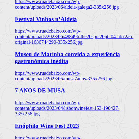
https://www.ruadebaixo.com/wp-
content/uploads/2023/06/aldeia-galega2-335x256.jpg
Festival Vinhos n’Aldeia
https://www.ruadebaixo.com/wp-
content/uploads/2023/06/488496-the20spot20pt_04-5b72a6-
original-1686744290-335x256.jpg
Museu de Marinha convida a experiência
gastronómica inédita
https://www.ruadebaixo.com/wp-
content/uploads/2023/05/musa7anos-335x256.jpg
7 ANOS DE MUSA
https://www.ruadebaixo.com/wp-
content/uploads/2023/04/lisbonwinefest-153-190427-
335x256.jpg
Enóphilo Wine Fest 2023
https://www.ruadebaixo.com/wp-