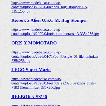
https://www.ruadebaixo.com/wp-
content/uploads/2020/04/reebok_bug_stomper_02-
335x256.jpg
Reebok x Alien U.S.C.M. Bug Stomper
https://www.ruadebaixo.com/wp-
content/uploads/2020/04/oris-x-momotaro-13-335x256.jpg
ORIS X MOMOTARO
https://www.ruadebaixo.com/wp-
content/uploads/2020/04/71360_lifestyle_01-fileminimizer-
335x256.jpg
LEGO Super Mario
https://www.ruadebaixo.com/wp-
content/uploads/2020/03/reebok_ss2020_graziela_costa-
7193-fileminimizer-335x256.jpg
REEBOK x SS’20
https://www.ruadebaixo.com/wp-