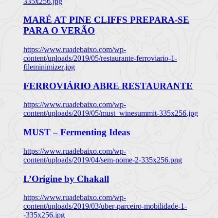
335x256.jpg
MARÉ AT PINE CLIFFS PREPARA-SE
PARA O VERÃO
https://www.ruadebaixo.com/wp-
content/uploads/2019/05/restaurante-ferroviario-1-
fileminimizer.jpg
FERROVIÁRIO ABRE RESTAURANTE
https://www.ruadebaixo.com/wp-
content/uploads/2019/05/must_winesummit-335x256.jpg
MUST – Fermenting Ideas
https://www.ruadebaixo.com/wp-
content/uploads/2019/04/sem-nome-2-335x256.png
L’Origine by Chakall
https://www.ruadebaixo.com/wp-
content/uploads/2019/03/uber-parceiro-mobilidade-1-
-335x256.jpg