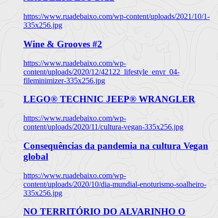
https://www.ruadebaixo.com/wp-content/uploads/2021/10/1-
335x256.jpg
Wine & Grooves #2
https://www.ruadebaixo.com/wp-
content/uploads/2020/12/42122_lifestyle_envr_04-
fileminimizer-335x256.jpg
LEGO® TECHNIC JEEP® WRANGLER
https://www.ruadebaixo.com/wp-
content/uploads/2020/11/cultura-vegan-335x256.jpg
Consequências da pandemia na cultura Vegan
global
https://www.ruadebaixo.com/wp-
content/uploads/2020/10/dia-mundial-enoturismo-soalheiro-
335x256.jpg
NO TERRITÓRIO DO ALVARINHO O