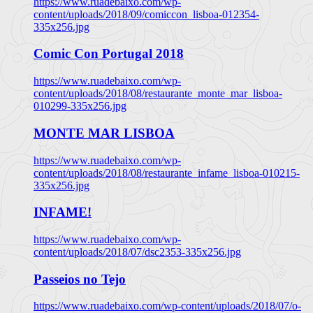
https://www.ruadebaixo.com/wp-
content/uploads/2018/09/comiccon_lisboa-012354-
335x256.jpg
Comic Con Portugal 2018
https://www.ruadebaixo.com/wp-
content/uploads/2018/08/restaurante_monte_mar_lisboa-
010299-335x256.jpg
MONTE MAR LISBOA
https://www.ruadebaixo.com/wp-
content/uploads/2018/08/restaurante_infame_lisboa-010215-
335x256.jpg
INFAME!
https://www.ruadebaixo.com/wp-
content/uploads/2018/07/dsc2353-335x256.jpg
Passeios no Tejo
https://www.ruadebaixo.com/wp-content/uploads/2018/07/o-