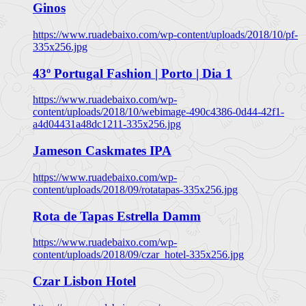
Ginos
https://www.ruadebaixo.com/wp-content/uploads/2018/10/pf-
335x256.jpg
43º Portugal Fashion | Porto | Dia 1
https://www.ruadebaixo.com/wp-
content/uploads/2018/10/webimage-490c4386-0d44-42f1-
a4d04431a48dc1211-335x256.jpg
Jameson Caskmates IPA
https://www.ruadebaixo.com/wp-
content/uploads/2018/09/rotatapas-335x256.jpg
Rota de Tapas Estrella Damm
https://www.ruadebaixo.com/wp-
content/uploads/2018/09/czar_hotel-335x256.jpg
Czar Lisbon Hotel