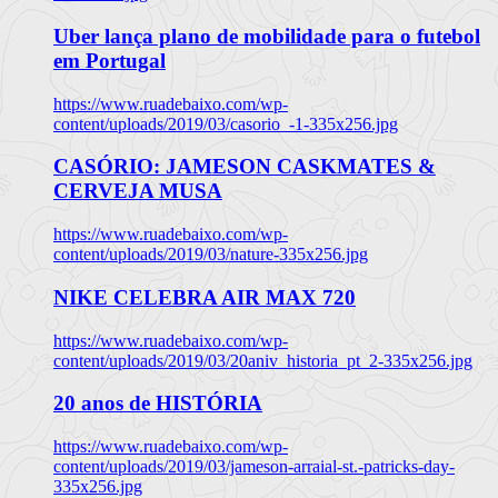
Uber lança plano de mobilidade para o futebol
em Portugal
https://www.ruadebaixo.com/wp-
content/uploads/2019/03/casorio_-1-335x256.jpg
CASÓRIO: JAMESON CASKMATES &
CERVEJA MUSA
https://www.ruadebaixo.com/wp-
content/uploads/2019/03/nature-335x256.jpg
NIKE CELEBRA AIR MAX 720
https://www.ruadebaixo.com/wp-
content/uploads/2019/03/20aniv_historia_pt_2-335x256.jpg
20 anos de HISTÓRIA
https://www.ruadebaixo.com/wp-
content/uploads/2019/03/jameson-arraial-st.-patricks-day-
335x256.jpg