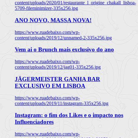
content/uploads/2020/01/restaurante_l_origine_chakall_lisboa-
5709-fileminimizer-335x256.jpg
ANO NOVO, MASSA NOVA!
https://www.ruadebaixo.com/wp-
content/uploads/2019/12/unnamed-2-335x256.jpg
Vem ai o Brunch mais exclusivo do ano
https://www.ruadebaixo.com/wp-
content/uploads/2019/12/jag01-335x256.jpg
JÄGERMEISTER GANHA BAR
EXCLUSIVO EM LISBOA
https://www.ruadebaixo.com/wp-
content/uploads/2019/11/instagram-335x256.jpg
Instagram: o fim dos Likes e o impacto nos
Influenciadores
https://www.ruadebaixo.com/wp-