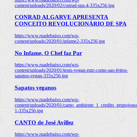
content/uploads/2020/02/conrad-spa-4-335x256.jpg
CONRAD ALGARVE APRESENTA
CONCEITO REVOLUCIONÁRIO DE SPA
https://www.ruadebaixo.com/wp-
content/uploads/2020/01/infame2-335x256.jpg
No Infame, O Chef faz Par
https://www.ruadebaixo.com/wp-
content/uploads/2020/01/tenis-vegan-rutz-como-sao-feitos-
sapatos-vegan-335x256.jpg
Sapatos veganos
https://www.ruadebaixo.com/wp-
content/uploads/2020/01/canto_ambiente_1_credito_grupojosea
1-335x256.jpg
CANTO de José Avillez
https://www.ruadebaixo.com/wp-