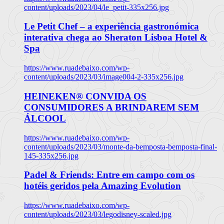
content/uploads/2023/04/le_petit-335x256.jpg
Le Petit Chef – a experiência gastronómica
interativa chega ao Sheraton Lisboa Hotel &
Spa
https://www.ruadebaixo.com/wp-
content/uploads/2023/03/image004-2-335x256.jpg
HEINEKEN® CONVIDA OS
CONSUMIDORES A BRINDAREM SEM
ÁLCOOL
https://www.ruadebaixo.com/wp-
content/uploads/2023/03/monte-da-bemposta-bemposta-final-
145-335x256.jpg
Padel & Friends: Entre em campo com os
hotéis geridos pela Amazing Evolution
https://www.ruadebaixo.com/wp-
content/uploads/2023/03/legodisney-scaled.jpg