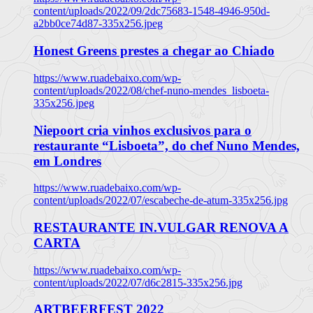
content/uploads/2022/09/2dc75683-1548-4946-950d-
a2bb0ce74d87-335x256.jpeg
Honest Greens prestes a chegar ao Chiado
https://www.ruadebaixo.com/wp-
content/uploads/2022/08/chef-nuno-mendes_lisboeta-
335x256.jpeg
Niepoort cria vinhos exclusivos para o
restaurante “Lisboeta”, do chef Nuno Mendes,
em Londres
https://www.ruadebaixo.com/wp-
content/uploads/2022/07/escabeche-de-atum-335x256.jpg
RESTAURANTE IN.VULGAR RENOVA A
CARTA
https://www.ruadebaixo.com/wp-
content/uploads/2022/07/d6c2815-335x256.jpg
ARTBEERFEST 2022