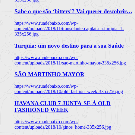
Sabe o que são ‘bitters’? Vai querer descobrir…
https://www.ruadebaixo.com/wp-
content/uploads/2018/11/transplante-capilar-na-turquia_1-
335x256.jpg
Turquia: um novo destino para a sua Saúde
https://www.ruadebaixo.com/wp-
content/uploads/2018/11/sao-martinho-mayor-335x256.jpg
SÃO MARTINHO MAYOR
https://www.ruadebaixo.com/wp-
content/uploads/2018/10/old_fashion_week-335x256.jpg
HAVANA CLUB 7 JUNTA-SE À OLD
FASHIONED WEEK
https://www.ruadebaixo.com/wp-
content/uploads/2018/10/ginos_home-335x256.jpg