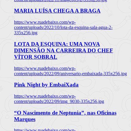
MARIA LUÍSA CHEGA A BRAGA
https://www.ruadebaixo.com/wp-
content/uploads/2022/10/lota-da-esquina-sala-agua-2-
335x256.jpg
LOTA DA ESQUINA: UMA NOVA
DIMENSÃO NA CARREIRA DO CHEF
VÍTOR SOBRAL
https://www.ruadebaixo.com/wp-
content/uploads/2022/09/aniversario-embaixada-335x256.jpg
Pink Night by EmbaiXada
https://www.ruadebaixo.com/wp-
content/uploads/2022/09/img_9030-335x256.jpg
“O Nascimento de Neptunia”, nas Oficinas
Marques
https://www.ruadebaixo.com/wp-