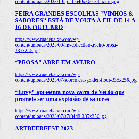
content/uploads/2023/10/tp_tl_640x360-335x256.jpg
FEIRA GRANDES ESCOLHAS “VINHOS &
SABORES” ESTÁ DE VOLTA À FIL DE 14 A
16 DE OUTUBRO
https://www.ruadebaixo.com/wp-
content/uploads/2023/09/ms-collection-aveiro-prosa-
335x256.jpg
“PROSA” ABRE EM AVEIRO
https://www.ruadebaixo.com/wp-
content/uploads/2023/07/sobremesa-golden-hour-335x256.jpg
“Envy” apresenta nova carta de Verão que
promete ser uma explosão de sabores
https://www.ruadebaixo.com/wp-
content/uploads/2023/07/a7r8448-335x256.jpg
ARTBEERFEST 2023