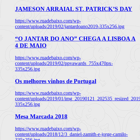
JAMESON ARRAIAL ST. PATRICK’S DAY
https://www.ruadebaixo.com/wp-
content/uploads/2019/02/jantardoano2019-335x256.jpg
“O JANTAR DO ANO” CHEGA A LISBOA A
4 DE MAIO
https://www.ruadebaixo.com/wp-
content/uploads/2019/02/ppvawards_755x470px-
335x256.jpg
Os melhores vinhos de Portugal
https://www.ruadebaixo.com/wp-
content/uploads/2019/01/img_20190121_202535_resized_20
335x256.jpg
Mesa Marcada 2018
https://www.ruadebaixo.com/wp-
content/uploads/2018/12/3_daniel-zamith-e-jorge-camilo-
335x256.jpg