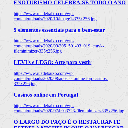
ENOTURISMO CELEBRA-SE TODO O ANO
https://www.ruadebaixo.com/wp-
content/uploads/2020/10/image1-335x256.jpg
5 elementos essenciais para o bem-estar
https://www.ruadebaixo.com/wp-
content/uploads/2020/09/305_501-93_019_cmyk-
fileminimizer-335x256.jpg
LEVI’s e LEGO: Arte para vestir
https://www.ruadebaixo.com/wp-
content/uploads/2020/08/apostas-online-top-casinos-
335x256.jpg
Casinos online em Portugal
https://www.ruadebaixo.com/wp-
content/uploads/2020/07/h0a3723-fileminimizer-335x256.jpg
O LARGO DO PAÇO É O RESTAURANTE