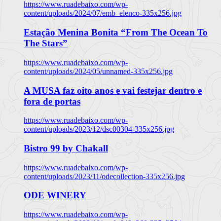
https://www.ruadebaixo.com/wp-
content/uploads/2024/07/emb_elenco-335x256.jpg
Estação Menina Bonita “From The Ocean To
The Stars”
https://www.ruadebaixo.com/wp-
content/uploads/2024/05/unnamed-335x256.jpg
A MUSA faz oito anos e vai festejar dentro e
fora de portas
https://www.ruadebaixo.com/wp-
content/uploads/2023/12/dsc00304-335x256.jpg
Bistro 99 by Chakall
https://www.ruadebaixo.com/wp-
content/uploads/2023/11/odecollection-335x256.jpg
ODE WINERY
https://www.ruadebaixo.com/wp-