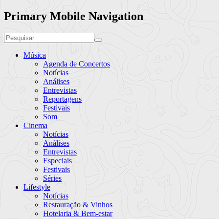
Primary Mobile Navigation
Música
Agenda de Concertos
Notícias
Análises
Entrevistas
Reportagens
Festivais
Som
Cinema
Notícias
Análises
Entrevistas
Especiais
Festivais
Séries
Lifestyle
Notícias
Restauração & Vinhos
Hotelaria & Bem-estar