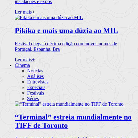
instalações e expos
Ler mais
+
Pikika e mais uma dúzia ao MIL
Festival chega à décima edição com novos nomes de
Portugal, Espanha, Bra
Ler mais
+
Cinema
Notícias
Análises
Entrevistas
Especiais
Festivais
Séries
“Terminal” estreia mundialmente no
TIFF de Toronto