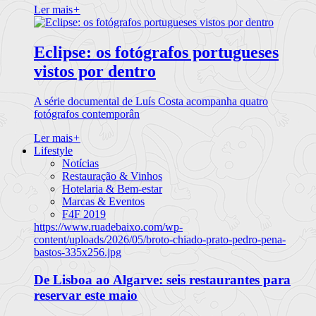
Ler mais
+
Eclipse: os fotógrafos portugueses
vistos por dentro
A série documental de Luís Costa acompanha quatro
fotógrafos contemporân
Ler mais
+
Lifestyle
Notícias
Restauração & Vinhos
Hotelaria & Bem-estar
Marcas & Eventos
F4F 2019
https://www.ruadebaixo.com/wp-
content/uploads/2026/05/broto-chiado-prato-pedro-pena-
bastos-335x256.jpg
De Lisboa ao Algarve: seis restaurantes para
reservar este maio