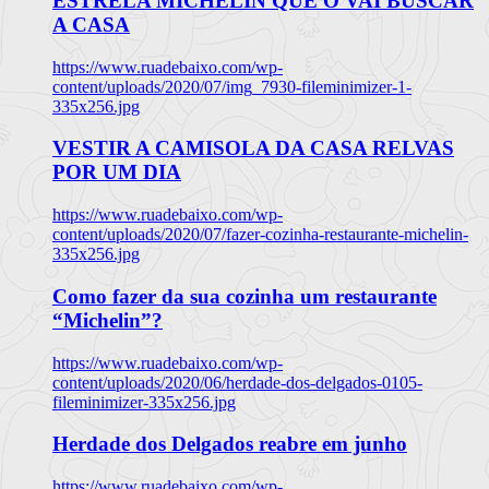
ESTRELA MICHELIN QUE O VAI BUSCAR
A CASA
https://www.ruadebaixo.com/wp-
content/uploads/2020/07/img_7930-fileminimizer-1-
335x256.jpg
VESTIR A CAMISOLA DA CASA RELVAS
POR UM DIA
https://www.ruadebaixo.com/wp-
content/uploads/2020/07/fazer-cozinha-restaurante-michelin-
335x256.jpg
Como fazer da sua cozinha um restaurante
“Michelin”?
https://www.ruadebaixo.com/wp-
content/uploads/2020/06/herdade-dos-delgados-0105-
fileminimizer-335x256.jpg
Herdade dos Delgados reabre em junho
https://www.ruadebaixo.com/wp-