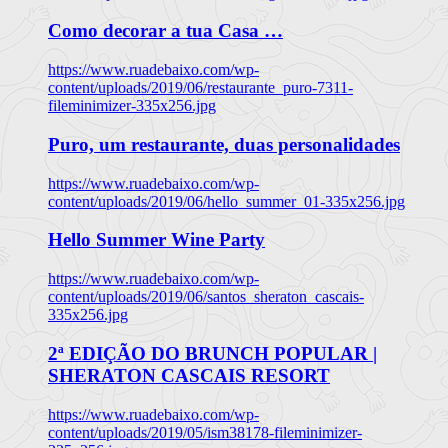
Como decorar a tua Casa …
https://www.ruadebaixo.com/wp-
content/uploads/2019/06/restaurante_puro-7311-
fileminimizer-335x256.jpg
Puro, um restaurante, duas personalidades
https://www.ruadebaixo.com/wp-
content/uploads/2019/06/hello_summer_01-335x256.jpg
Hello Summer Wine Party
https://www.ruadebaixo.com/wp-
content/uploads/2019/06/santos_sheraton_cascais-
335x256.jpg
2ª EDIÇÃO DO BRUNCH POPULAR |
SHERATON CASCAIS RESORT
https://www.ruadebaixo.com/wp-
content/uploads/2019/05/ism38178-fileminimizer-