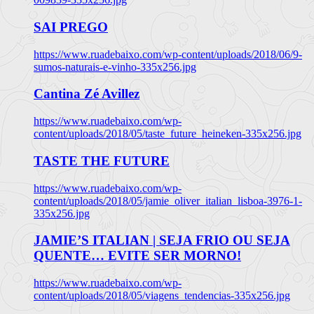
SAI PREGO
https://www.ruadebaixo.com/wp-content/uploads/2018/06/9-
sumos-naturais-e-vinho-335x256.jpg
Cantina Zé Avillez
https://www.ruadebaixo.com/wp-
content/uploads/2018/05/taste_future_heineken-335x256.jpg
TASTE THE FUTURE
https://www.ruadebaixo.com/wp-
content/uploads/2018/05/jamie_oliver_italian_lisboa-3976-1-
335x256.jpg
JAMIE’S ITALIAN | SEJA FRIO OU SEJA
QUENTE… EVITE SER MORNO!
https://www.ruadebaixo.com/wp-
content/uploads/2018/05/viagens_tendencias-335x256.jpg