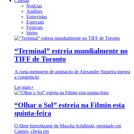
Cinema
Notícias
Análises
Entrevistas
Especiais
Festivais
Séries
“Terminal” estreia mundialmente no
TIFF de Toronto
A curta-metragem de animação de Alexandre Siqueira integra
a competição
Ler mais
+
“Olhar o Sol” estreia na Filmin esta
quinta-feira
O filme hipnotizante de Mascha Schilinski, premiado em
Cannes, chega em