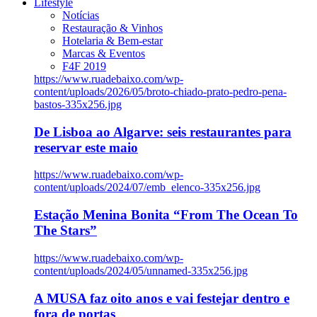
Lifestyle
Notícias
Restauração & Vinhos
Hotelaria & Bem-estar
Marcas & Eventos
F4F 2019
https://www.ruadebaixo.com/wp-
content/uploads/2026/05/broto-chiado-prato-pedro-pena-
bastos-335x256.jpg
De Lisboa ao Algarve: seis restaurantes para
reservar este maio
https://www.ruadebaixo.com/wp-
content/uploads/2024/07/emb_elenco-335x256.jpg
Estação Menina Bonita “From The Ocean To
The Stars”
https://www.ruadebaixo.com/wp-
content/uploads/2024/05/unnamed-335x256.jpg
A MUSA faz oito anos e vai festejar dentro e
fora de portas