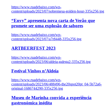
https://www.ruadebaixo.com/wp-
content/uploads/2023/07/sobremesa-golden-hour-335x256.jpg
“Envy” apresenta nova carta de Verão que
promete ser uma explosão de sabores
https://www.ruadebaixo.com/wp-
content/uploads/2023/07/a7r8448-335x256.jpg
ARTBEERFEST 2023
https://www.ruadebaixo.com/wp-
content/uploads/2023/06/aldeia-galega2-335x256.jpg
Festival Vinhos n’Aldeia
https://www.ruadebaixo.com/wp-
content/uploads/2023/06/488496-the20spot20pt_04-5b72a6-
original-1686744290-335x256.jpg
Museu de Marinha convida a experiência
gastronómica inédita