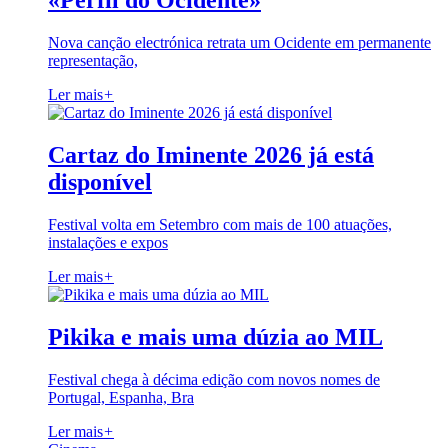
«Perfil do Ocidente»
Nova canção electrónica retrata um Ocidente em permanente
representação,
Ler mais
+
Cartaz do Iminente 2026 já está
disponível
Festival volta em Setembro com mais de 100 atuações,
instalações e expos
Ler mais
+
Pikika e mais uma dúzia ao MIL
Festival chega à décima edição com novos nomes de
Portugal, Espanha, Bra
Ler mais
+