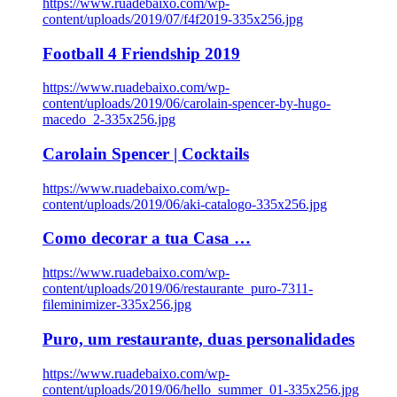
https://www.ruadebaixo.com/wp-
content/uploads/2019/07/f4f2019-335x256.jpg
Football 4 Friendship 2019
https://www.ruadebaixo.com/wp-
content/uploads/2019/06/carolain-spencer-by-hugo-
macedo_2-335x256.jpg
Carolain Spencer | Cocktails
https://www.ruadebaixo.com/wp-
content/uploads/2019/06/aki-catalogo-335x256.jpg
Como decorar a tua Casa …
https://www.ruadebaixo.com/wp-
content/uploads/2019/06/restaurante_puro-7311-
fileminimizer-335x256.jpg
Puro, um restaurante, duas personalidades
https://www.ruadebaixo.com/wp-
content/uploads/2019/06/hello_summer_01-335x256.jpg