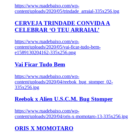
https://www.ruadebaixo.com/wp-
content/uploads/2020/05/trindade_arraial-335x256.jpg
CERVEJA TRINDADE CONVIDA A
CELEBRAR ‘O TEU ARRAIAL’
https://www.ruadebaixo.com/wp-
content/uploads/2020/05/vai-ficar-tudo-bem-
e1589130204162-335x256.png
Vai Ficar Tudo Bem
https://www.ruadebaixo.com/wp-
content/uploads/2020/04/reebok_bug_stomper_02-
335x256.jpg
Reebok x Alien U.S.C.M. Bug Stomper
https://www.ruadebaixo.com/wp-
content/uploads/2020/04/oris-x-momotaro-13-335x256.jpg
ORIS X MOMOTARO