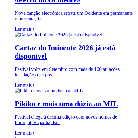
«Perfil do Ocidente»
Nova canção electrónica retrata um Ocidente em permanente
representação,
Ler mais
+
Cartaz do Iminente 2026 já está
disponível
Festival volta em Setembro com mais de 100 atuações,
instalações e expos
Ler mais
+
Pikika e mais uma dúzia ao MIL
Festival chega à décima edição com novos nomes de
Portugal, Espanha, Bra
Ler mais
+