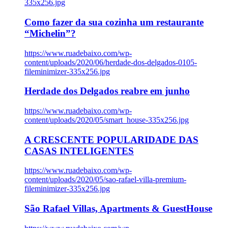
335x256.jpg
Como fazer da sua cozinha um restaurante
“Michelin”?
https://www.ruadebaixo.com/wp-
content/uploads/2020/06/herdade-dos-delgados-0105-
fileminimizer-335x256.jpg
Herdade dos Delgados reabre em junho
https://www.ruadebaixo.com/wp-
content/uploads/2020/05/smart_house-335x256.jpg
A CRESCENTE POPULARIDADE DAS
CASAS INTELIGENTES
https://www.ruadebaixo.com/wp-
content/uploads/2020/05/sao-rafael-villa-premium-
fileminimizer-335x256.jpg
São Rafael Villas, Apartments & GuestHouse