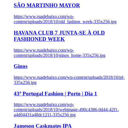
SÃO MARTINHO MAYOR
https://www.ruadebaixo.com/wp-
content/uploads/2018/10/old_fashion_week-335x256.jpg
HAVANA CLUB 7 JUNTA-SE À OLD
FASHIONED WEEK
https://www.ruadebaixo.com/wp-
content/uploads/2018/10/ginos_home-335x256.jpg
Ginos
https://www.ruadebaixo.com/wp-content/uploads/2018/10/pf-
335x256.jpg
43º Portugal Fashion | Porto | Dia 1
https://www.ruadebaixo.com/wp-
content/uploads/2018/10/webimage-490c4386-0d44-42f1-
a4d04431a48dc1211-335x256.jpg
Jameson Caskmates IPA