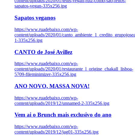
content/uploads/2020/01/tenis-vegan-rutz-como-sao-feitos-
sapatos-vegan-335x256.jpg
Sapatos veganos
https://www.ruadebaixo.com/wp-
content/uploads/2020/01/canto_ambiente_1_credito_grupojosea
1-335x256.jpg
CANTO de José Avillez
https://www.ruadebaixo.com/wp-
content/uploads/2020/01/restaurante_l_origine_chakall_lisboa-
5709-fileminimizer-335x256.jpg
ANO NOVO, MASSA NOVA!
https://www.ruadebaixo.com/wp-
content/uploads/2019/12/unnamed-2-335x256.jpg
Vem ai o Brunch mais exclusivo do ano
https://www.ruadebaixo.com/wp-
content/uploads/2019/12/jag01-335x256.jpg