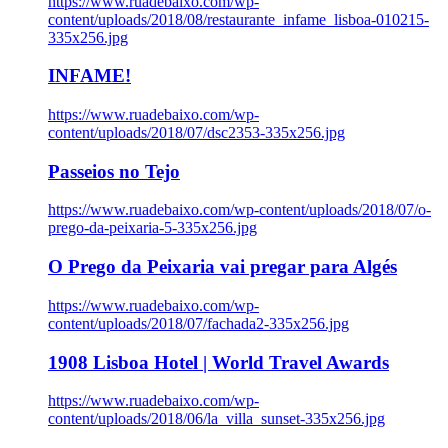
https://www.ruadebaixo.com/wp-
content/uploads/2018/08/restaurante_infame_lisboa-010215-
335x256.jpg
INFAME!
https://www.ruadebaixo.com/wp-
content/uploads/2018/07/dsc2353-335x256.jpg
Passeios no Tejo
https://www.ruadebaixo.com/wp-content/uploads/2018/07/o-
prego-da-peixaria-5-335x256.jpg
O Prego da Peixaria vai pregar para Algés
https://www.ruadebaixo.com/wp-
content/uploads/2018/07/fachada2-335x256.jpg
1908 Lisboa Hotel | World Travel Awards
https://www.ruadebaixo.com/wp-
content/uploads/2018/06/la_villa_sunset-335x256.jpg