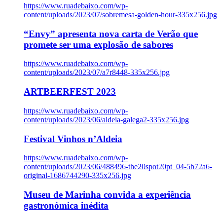
https://www.ruadebaixo.com/wp-
content/uploads/2023/07/sobremesa-golden-hour-335x256.jpg
“Envy” apresenta nova carta de Verão que
promete ser uma explosão de sabores
https://www.ruadebaixo.com/wp-
content/uploads/2023/07/a7r8448-335x256.jpg
ARTBEERFEST 2023
https://www.ruadebaixo.com/wp-
content/uploads/2023/06/aldeia-galega2-335x256.jpg
Festival Vinhos n’Aldeia
https://www.ruadebaixo.com/wp-
content/uploads/2023/06/488496-the20spot20pt_04-5b72a6-
original-1686744290-335x256.jpg
Museu de Marinha convida a experiência
gastronómica inédita