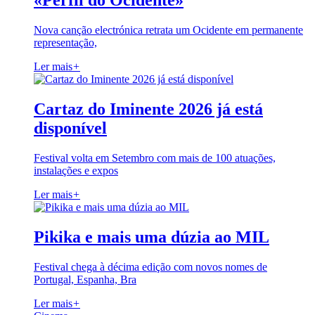
«Perfil do Ocidente»
Nova canção electrónica retrata um Ocidente em permanente
representação,
Ler mais
+
Cartaz do Iminente 2026 já está
disponível
Festival volta em Setembro com mais de 100 atuações,
instalações e expos
Ler mais
+
Pikika e mais uma dúzia ao MIL
Festival chega à décima edição com novos nomes de
Portugal, Espanha, Bra
Ler mais
+