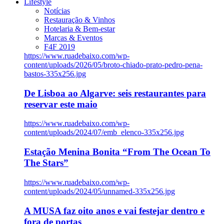
Lifestyle
Notícias
Restauração & Vinhos
Hotelaria & Bem-estar
Marcas & Eventos
F4F 2019
https://www.ruadebaixo.com/wp-
content/uploads/2026/05/broto-chiado-prato-pedro-pena-
bastos-335x256.jpg
De Lisboa ao Algarve: seis restaurantes para
reservar este maio
https://www.ruadebaixo.com/wp-
content/uploads/2024/07/emb_elenco-335x256.jpg
Estação Menina Bonita “From The Ocean To
The Stars”
https://www.ruadebaixo.com/wp-
content/uploads/2024/05/unnamed-335x256.jpg
A MUSA faz oito anos e vai festejar dentro e
fora de portas