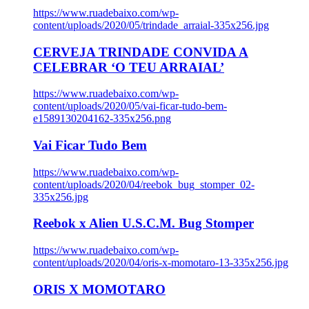
https://www.ruadebaixo.com/wp-
content/uploads/2020/05/trindade_arraial-335x256.jpg
CERVEJA TRINDADE CONVIDA A
CELEBRAR ‘O TEU ARRAIAL’
https://www.ruadebaixo.com/wp-
content/uploads/2020/05/vai-ficar-tudo-bem-
e1589130204162-335x256.png
Vai Ficar Tudo Bem
https://www.ruadebaixo.com/wp-
content/uploads/2020/04/reebok_bug_stomper_02-
335x256.jpg
Reebok x Alien U.S.C.M. Bug Stomper
https://www.ruadebaixo.com/wp-
content/uploads/2020/04/oris-x-momotaro-13-335x256.jpg
ORIS X MOMOTARO