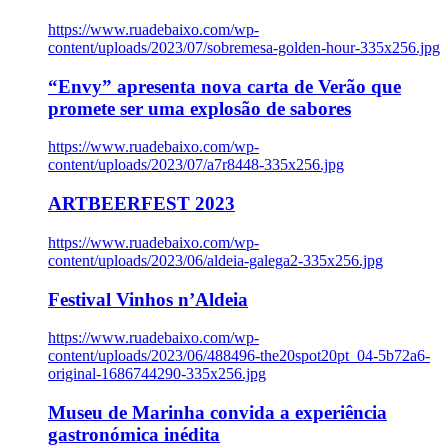
https://www.ruadebaixo.com/wp-
content/uploads/2023/07/sobremesa-golden-hour-335x256.jpg
“Envy” apresenta nova carta de Verão que
promete ser uma explosão de sabores
https://www.ruadebaixo.com/wp-
content/uploads/2023/07/a7r8448-335x256.jpg
ARTBEERFEST 2023
https://www.ruadebaixo.com/wp-
content/uploads/2023/06/aldeia-galega2-335x256.jpg
Festival Vinhos n’Aldeia
https://www.ruadebaixo.com/wp-
content/uploads/2023/06/488496-the20spot20pt_04-5b72a6-
original-1686744290-335x256.jpg
Museu de Marinha convida a experiência
gastronómica inédita