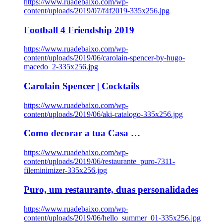
https://www.ruadebaixo.com/wp-
content/uploads/2019/07/f4f2019-335x256.jpg
Football 4 Friendship 2019
https://www.ruadebaixo.com/wp-
content/uploads/2019/06/carolain-spencer-by-hugo-
macedo_2-335x256.jpg
Carolain Spencer | Cocktails
https://www.ruadebaixo.com/wp-
content/uploads/2019/06/aki-catalogo-335x256.jpg
Como decorar a tua Casa …
https://www.ruadebaixo.com/wp-
content/uploads/2019/06/restaurante_puro-7311-
fileminimizer-335x256.jpg
Puro, um restaurante, duas personalidades
https://www.ruadebaixo.com/wp-
content/uploads/2019/06/hello_summer_01-335x256.jpg