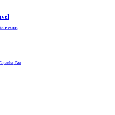
ível
ões e expos
 Espanha, Bra