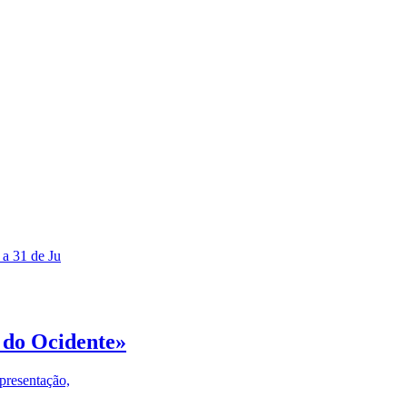
 a 31 de Ju
 do Ocidente»
presentação,