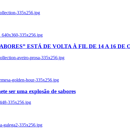
ollection-335x256.jpg
tl_640x360-335x256.jpg
BORES” ESTÁ DE VOLTA À FIL DE 14 A 16 DE
llection-aveiro-prosa-335x256.jpg
remesa-golden-hour-335x256.jpg
ete ser uma explosão de sabores
8448-335x256.jpg
ia-galega2-335x256.jpg