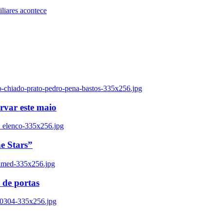
iares acontece
o-chiado-prato-pedro-pena-bastos-335x256.jpg
ervar este maio
_elenco-335x256.jpg
e Stars”
named-335x256.jpg
 de portas
00304-335x256.jpg