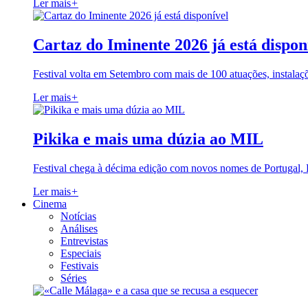
Ler mais
+
Cartaz do Iminente 2026 já está dispon
Festival volta em Setembro com mais de 100 atuações, instalaç
Ler mais
+
Pikika e mais uma dúzia ao MIL
Festival chega à décima edição com novos nomes de Portugal,
Ler mais
+
Cinema
Notícias
Análises
Entrevistas
Especiais
Festivais
Séries