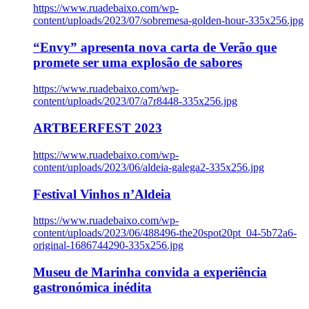
https://www.ruadebaixo.com/wp-
content/uploads/2023/07/sobremesa-golden-hour-335x256.jpg
“Envy” apresenta nova carta de Verão que
promete ser uma explosão de sabores
https://www.ruadebaixo.com/wp-
content/uploads/2023/07/a7r8448-335x256.jpg
ARTBEERFEST 2023
https://www.ruadebaixo.com/wp-
content/uploads/2023/06/aldeia-galega2-335x256.jpg
Festival Vinhos n’Aldeia
https://www.ruadebaixo.com/wp-
content/uploads/2023/06/488496-the20spot20pt_04-5b72a6-
original-1686744290-335x256.jpg
Museu de Marinha convida a experiência
gastronómica inédita