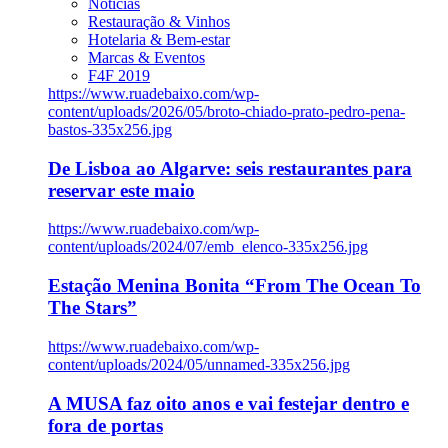
Notícias
Restauração & Vinhos
Hotelaria & Bem-estar
Marcas & Eventos
F4F 2019
https://www.ruadebaixo.com/wp-
content/uploads/2026/05/broto-chiado-prato-pedro-pena-
bastos-335x256.jpg
De Lisboa ao Algarve: seis restaurantes para
reservar este maio
https://www.ruadebaixo.com/wp-
content/uploads/2024/07/emb_elenco-335x256.jpg
Estação Menina Bonita “From The Ocean To
The Stars”
https://www.ruadebaixo.com/wp-
content/uploads/2024/05/unnamed-335x256.jpg
A MUSA faz oito anos e vai festejar dentro e
fora de portas