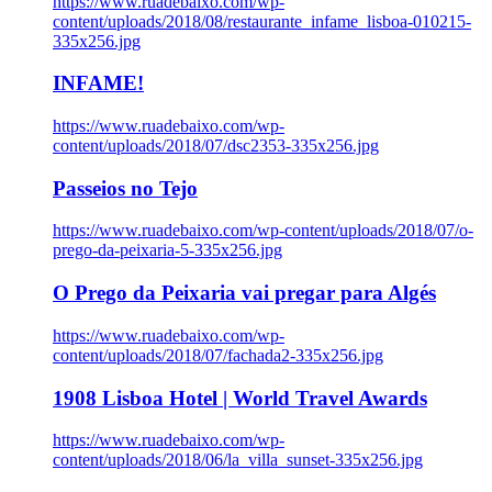
https://www.ruadebaixo.com/wp-
content/uploads/2018/08/restaurante_infame_lisboa-010215-
335x256.jpg
INFAME!
https://www.ruadebaixo.com/wp-
content/uploads/2018/07/dsc2353-335x256.jpg
Passeios no Tejo
https://www.ruadebaixo.com/wp-content/uploads/2018/07/o-
prego-da-peixaria-5-335x256.jpg
O Prego da Peixaria vai pregar para Algés
https://www.ruadebaixo.com/wp-
content/uploads/2018/07/fachada2-335x256.jpg
1908 Lisboa Hotel | World Travel Awards
https://www.ruadebaixo.com/wp-
content/uploads/2018/06/la_villa_sunset-335x256.jpg