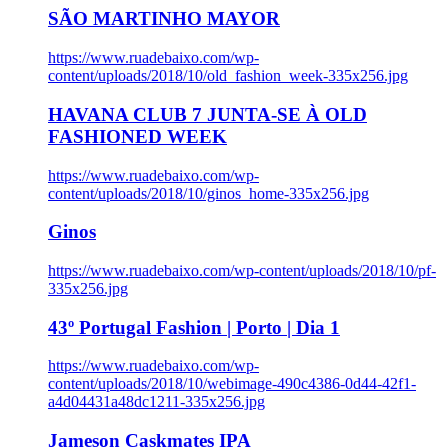
SÃO MARTINHO MAYOR
https://www.ruadebaixo.com/wp-
content/uploads/2018/10/old_fashion_week-335x256.jpg
HAVANA CLUB 7 JUNTA-SE À OLD
FASHIONED WEEK
https://www.ruadebaixo.com/wp-
content/uploads/2018/10/ginos_home-335x256.jpg
Ginos
https://www.ruadebaixo.com/wp-content/uploads/2018/10/pf-
335x256.jpg
43º Portugal Fashion | Porto | Dia 1
https://www.ruadebaixo.com/wp-
content/uploads/2018/10/webimage-490c4386-0d44-42f1-
a4d04431a48dc1211-335x256.jpg
Jameson Caskmates IPA