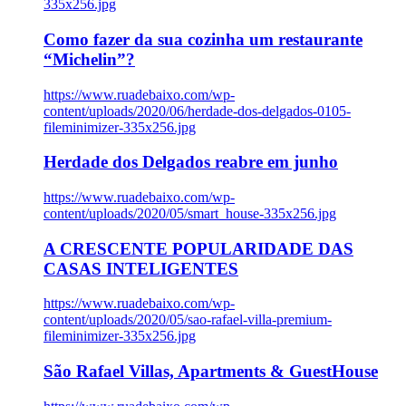
335x256.jpg
Como fazer da sua cozinha um restaurante
“Michelin”?
https://www.ruadebaixo.com/wp-
content/uploads/2020/06/herdade-dos-delgados-0105-
fileminimizer-335x256.jpg
Herdade dos Delgados reabre em junho
https://www.ruadebaixo.com/wp-
content/uploads/2020/05/smart_house-335x256.jpg
A CRESCENTE POPULARIDADE DAS
CASAS INTELIGENTES
https://www.ruadebaixo.com/wp-
content/uploads/2020/05/sao-rafael-villa-premium-
fileminimizer-335x256.jpg
São Rafael Villas, Apartments & GuestHouse