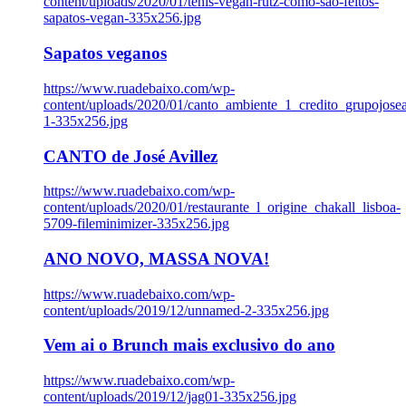
content/uploads/2020/01/tenis-vegan-rutz-como-sao-feitos-
sapatos-vegan-335x256.jpg
Sapatos veganos
https://www.ruadebaixo.com/wp-
content/uploads/2020/01/canto_ambiente_1_credito_grupojosea
1-335x256.jpg
CANTO de José Avillez
https://www.ruadebaixo.com/wp-
content/uploads/2020/01/restaurante_l_origine_chakall_lisboa-
5709-fileminimizer-335x256.jpg
ANO NOVO, MASSA NOVA!
https://www.ruadebaixo.com/wp-
content/uploads/2019/12/unnamed-2-335x256.jpg
Vem ai o Brunch mais exclusivo do ano
https://www.ruadebaixo.com/wp-
content/uploads/2019/12/jag01-335x256.jpg