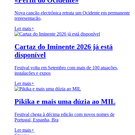
«Perfil do Ocidente»
Nova canção electrónica retrata um Ocidente em permanente
representação,
Ler mais
+
Cartaz do Iminente 2026 já está
disponível
Festival volta em Setembro com mais de 100 atuações,
instalações e expos
Ler mais
+
Pikika e mais uma dúzia ao MIL
Festival chega à décima edição com novos nomes de
Portugal, Espanha, Bra
Ler mais
+