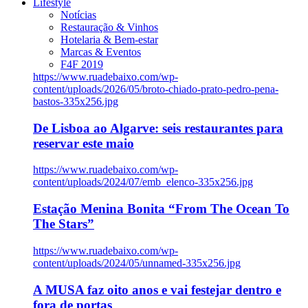
Lifestyle
Notícias
Restauração & Vinhos
Hotelaria & Bem-estar
Marcas & Eventos
F4F 2019
https://www.ruadebaixo.com/wp-
content/uploads/2026/05/broto-chiado-prato-pedro-pena-
bastos-335x256.jpg
De Lisboa ao Algarve: seis restaurantes para
reservar este maio
https://www.ruadebaixo.com/wp-
content/uploads/2024/07/emb_elenco-335x256.jpg
Estação Menina Bonita “From The Ocean To
The Stars”
https://www.ruadebaixo.com/wp-
content/uploads/2024/05/unnamed-335x256.jpg
A MUSA faz oito anos e vai festejar dentro e
fora de portas