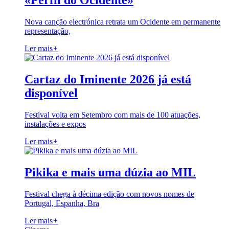
«Perfil do Ocidente»
Nova canção electrónica retrata um Ocidente em permanente
representação,
Ler mais
+
Cartaz do Iminente 2026 já está
disponível
Festival volta em Setembro com mais de 100 atuações,
instalações e expos
Ler mais
+
Pikika e mais uma dúzia ao MIL
Festival chega à décima edição com novos nomes de
Portugal, Espanha, Bra
Ler mais
+