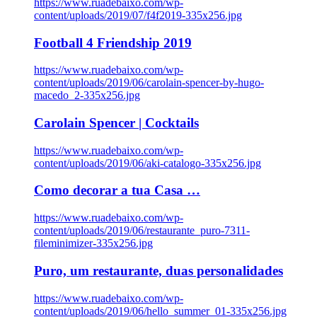
https://www.ruadebaixo.com/wp-
content/uploads/2019/07/f4f2019-335x256.jpg
Football 4 Friendship 2019
https://www.ruadebaixo.com/wp-
content/uploads/2019/06/carolain-spencer-by-hugo-
macedo_2-335x256.jpg
Carolain Spencer | Cocktails
https://www.ruadebaixo.com/wp-
content/uploads/2019/06/aki-catalogo-335x256.jpg
Como decorar a tua Casa …
https://www.ruadebaixo.com/wp-
content/uploads/2019/06/restaurante_puro-7311-
fileminimizer-335x256.jpg
Puro, um restaurante, duas personalidades
https://www.ruadebaixo.com/wp-
content/uploads/2019/06/hello_summer_01-335x256.jpg