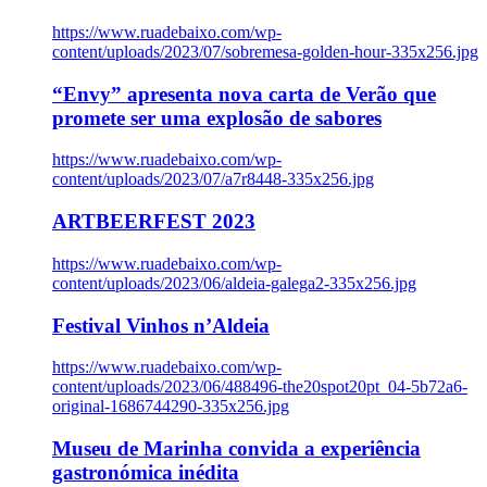
https://www.ruadebaixo.com/wp-
content/uploads/2023/07/sobremesa-golden-hour-335x256.jpg
“Envy” apresenta nova carta de Verão que
promete ser uma explosão de sabores
https://www.ruadebaixo.com/wp-
content/uploads/2023/07/a7r8448-335x256.jpg
ARTBEERFEST 2023
https://www.ruadebaixo.com/wp-
content/uploads/2023/06/aldeia-galega2-335x256.jpg
Festival Vinhos n’Aldeia
https://www.ruadebaixo.com/wp-
content/uploads/2023/06/488496-the20spot20pt_04-5b72a6-
original-1686744290-335x256.jpg
Museu de Marinha convida a experiência
gastronómica inédita