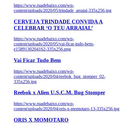
https://www.ruadebaixo.com/wp-
content/uploads/2020/05/trindade_arraial-335x256.jpg
CERVEJA TRINDADE CONVIDA A
CELEBRAR ‘O TEU ARRAIAL’
https://www.ruadebaixo.com/wp-
content/uploads/2020/05/vai-ficar-tudo-bem-
e1589130204162-335x256.png
Vai Ficar Tudo Bem
https://www.ruadebaixo.com/wp-
content/uploads/2020/04/reebok_bug_stomper_02-
335x256.jpg
Reebok x Alien U.S.C.M. Bug Stomper
https://www.ruadebaixo.com/wp-
content/uploads/2020/04/oris-x-momotaro-13-335x256.jpg
ORIS X MOMOTARO