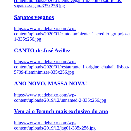
content/uploads/2020/01/tenis-vegan-rutz-como-sao-feitos-
sapatos-vegan-335x256.jpg
Sapatos veganos
https://www.ruadebaixo.com/wp-
content/uploads/2020/01/canto_ambiente_1_credito_grupojosea
1-335x256.jpg
CANTO de José Avillez
https://www.ruadebaixo.com/wp-
content/uploads/2020/01/restaurante_l_origine_chakall_lisboa-
5709-fileminimizer-335x256.jpg
ANO NOVO, MASSA NOVA!
https://www.ruadebaixo.com/wp-
content/uploads/2019/12/unnamed-2-335x256.jpg
Vem ai o Brunch mais exclusivo do ano
https://www.ruadebaixo.com/wp-
content/uploads/2019/12/jag01-335x256.jpg