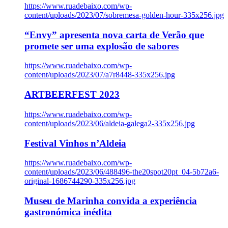
https://www.ruadebaixo.com/wp-
content/uploads/2023/07/sobremesa-golden-hour-335x256.jpg
“Envy” apresenta nova carta de Verão que
promete ser uma explosão de sabores
https://www.ruadebaixo.com/wp-
content/uploads/2023/07/a7r8448-335x256.jpg
ARTBEERFEST 2023
https://www.ruadebaixo.com/wp-
content/uploads/2023/06/aldeia-galega2-335x256.jpg
Festival Vinhos n’Aldeia
https://www.ruadebaixo.com/wp-
content/uploads/2023/06/488496-the20spot20pt_04-5b72a6-
original-1686744290-335x256.jpg
Museu de Marinha convida a experiência
gastronómica inédita