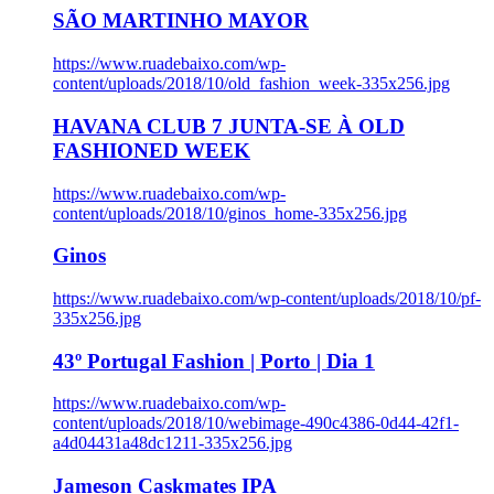
SÃO MARTINHO MAYOR
https://www.ruadebaixo.com/wp-
content/uploads/2018/10/old_fashion_week-335x256.jpg
HAVANA CLUB 7 JUNTA-SE À OLD
FASHIONED WEEK
https://www.ruadebaixo.com/wp-
content/uploads/2018/10/ginos_home-335x256.jpg
Ginos
https://www.ruadebaixo.com/wp-content/uploads/2018/10/pf-
335x256.jpg
43º Portugal Fashion | Porto | Dia 1
https://www.ruadebaixo.com/wp-
content/uploads/2018/10/webimage-490c4386-0d44-42f1-
a4d04431a48dc1211-335x256.jpg
Jameson Caskmates IPA