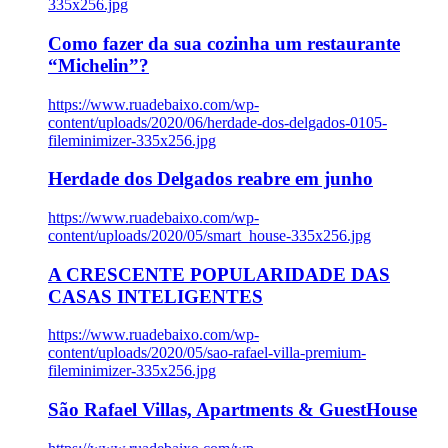
335x256.jpg
Como fazer da sua cozinha um restaurante
“Michelin”?
https://www.ruadebaixo.com/wp-
content/uploads/2020/06/herdade-dos-delgados-0105-
fileminimizer-335x256.jpg
Herdade dos Delgados reabre em junho
https://www.ruadebaixo.com/wp-
content/uploads/2020/05/smart_house-335x256.jpg
A CRESCENTE POPULARIDADE DAS
CASAS INTELIGENTES
https://www.ruadebaixo.com/wp-
content/uploads/2020/05/sao-rafael-villa-premium-
fileminimizer-335x256.jpg
São Rafael Villas, Apartments & GuestHouse