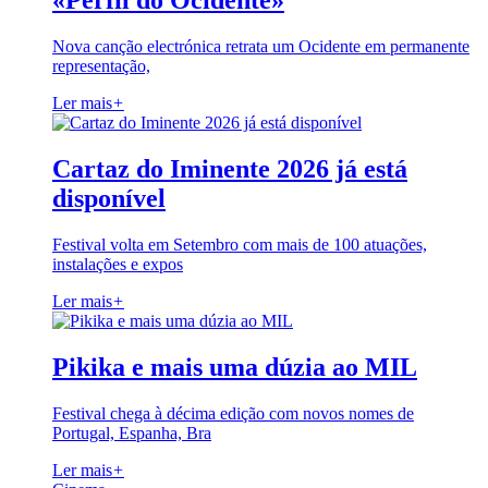
«Perfil do Ocidente»
Nova canção electrónica retrata um Ocidente em permanente
representação,
Ler mais
+
Cartaz do Iminente 2026 já está
disponível
Festival volta em Setembro com mais de 100 atuações,
instalações e expos
Ler mais
+
Pikika e mais uma dúzia ao MIL
Festival chega à décima edição com novos nomes de
Portugal, Espanha, Bra
Ler mais
+