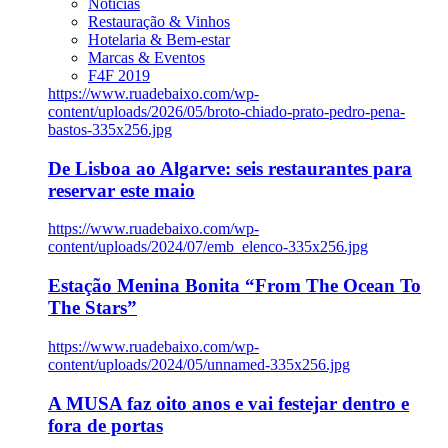
Notícias
Restauração & Vinhos
Hotelaria & Bem-estar
Marcas & Eventos
F4F 2019
https://www.ruadebaixo.com/wp-
content/uploads/2026/05/broto-chiado-prato-pedro-pena-
bastos-335x256.jpg
De Lisboa ao Algarve: seis restaurantes para
reservar este maio
https://www.ruadebaixo.com/wp-
content/uploads/2024/07/emb_elenco-335x256.jpg
Estação Menina Bonita “From The Ocean To
The Stars”
https://www.ruadebaixo.com/wp-
content/uploads/2024/05/unnamed-335x256.jpg
A MUSA faz oito anos e vai festejar dentro e
fora de portas