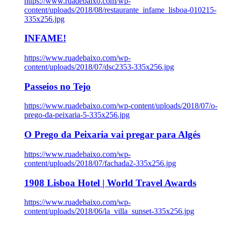
https://www.ruadebaixo.com/wp-
content/uploads/2018/08/restaurante_infame_lisboa-010215-
335x256.jpg
INFAME!
https://www.ruadebaixo.com/wp-
content/uploads/2018/07/dsc2353-335x256.jpg
Passeios no Tejo
https://www.ruadebaixo.com/wp-content/uploads/2018/07/o-
prego-da-peixaria-5-335x256.jpg
O Prego da Peixaria vai pregar para Algés
https://www.ruadebaixo.com/wp-
content/uploads/2018/07/fachada2-335x256.jpg
1908 Lisboa Hotel | World Travel Awards
https://www.ruadebaixo.com/wp-
content/uploads/2018/06/la_villa_sunset-335x256.jpg