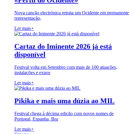
«Perfil do Ocidente»
Nova canção electrónica retrata um Ocidente em permanente
representação,
Ler mais
+
Cartaz do Iminente 2026 já está
disponível
Festival volta em Setembro com mais de 100 atuações,
instalações e expos
Ler mais
+
Pikika e mais uma dúzia ao MIL
Festival chega à décima edição com novos nomes de
Portugal, Espanha, Bra
Ler mais
+