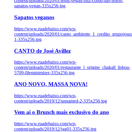
content/uploads/2020/01/tenis-vegan-rutz-como-sao-feitos-
sapatos-vegan-335x256.jpg
Sapatos veganos
https://www.ruadebaixo.com/wp-
content/uploads/2020/01/canto_ambiente_1_credito_grupojosea
1-335x256.jpg
CANTO de José Avillez
https://www.ruadebaixo.com/wp-
content/uploads/2020/01/restaurante_l_origine_chakall_lisboa-
5709-fileminimizer-335x256.jpg
ANO NOVO, MASSA NOVA!
https://www.ruadebaixo.com/wp-
content/uploads/2019/12/unnamed-2-335x256.jpg
Vem ai o Brunch mais exclusivo do ano
https://www.ruadebaixo.com/wp-
content/uploads/2019/12/jag01-335x256.jpg