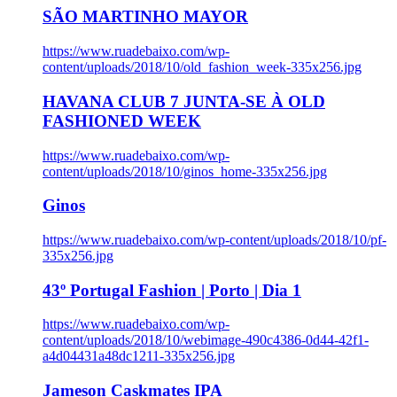
SÃO MARTINHO MAYOR
https://www.ruadebaixo.com/wp-
content/uploads/2018/10/old_fashion_week-335x256.jpg
HAVANA CLUB 7 JUNTA-SE À OLD
FASHIONED WEEK
https://www.ruadebaixo.com/wp-
content/uploads/2018/10/ginos_home-335x256.jpg
Ginos
https://www.ruadebaixo.com/wp-content/uploads/2018/10/pf-
335x256.jpg
43º Portugal Fashion | Porto | Dia 1
https://www.ruadebaixo.com/wp-
content/uploads/2018/10/webimage-490c4386-0d44-42f1-
a4d04431a48dc1211-335x256.jpg
Jameson Caskmates IPA