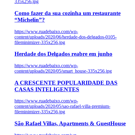
335x256.jpg
Como fazer da sua cozinha um restaurante
“Michelin”?
https://www.ruadebaixo.com/wp-
content/uploads/2020/06/herdade-dos-delgados-0105-
fileminimizer-335x256.jpg
Herdade dos Delgados reabre em junho
https://www.ruadebaixo.com/wp-
content/uploads/2020/05/smart_house-335x256.jpg
A CRESCENTE POPULARIDADE DAS
CASAS INTELIGENTES
https://www.ruadebaixo.com/wp-
content/uploads/2020/05/sao-rafael-villa-premium-
fileminimizer-335x256.jpg
São Rafael Villas, Apartments & GuestHouse