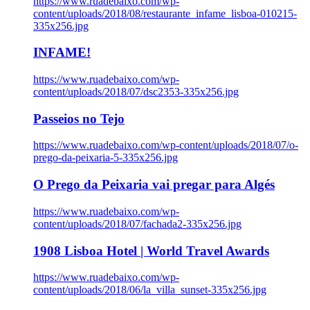
https://www.ruadebaixo.com/wp-
content/uploads/2018/08/restaurante_infame_lisboa-010215-
335x256.jpg
INFAME!
https://www.ruadebaixo.com/wp-
content/uploads/2018/07/dsc2353-335x256.jpg
Passeios no Tejo
https://www.ruadebaixo.com/wp-content/uploads/2018/07/o-
prego-da-peixaria-5-335x256.jpg
O Prego da Peixaria vai pregar para Algés
https://www.ruadebaixo.com/wp-
content/uploads/2018/07/fachada2-335x256.jpg
1908 Lisboa Hotel | World Travel Awards
https://www.ruadebaixo.com/wp-
content/uploads/2018/06/la_villa_sunset-335x256.jpg