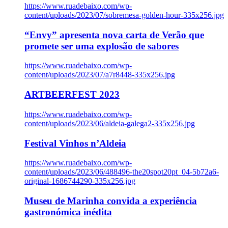
https://www.ruadebaixo.com/wp-
content/uploads/2023/07/sobremesa-golden-hour-335x256.jpg
“Envy” apresenta nova carta de Verão que
promete ser uma explosão de sabores
https://www.ruadebaixo.com/wp-
content/uploads/2023/07/a7r8448-335x256.jpg
ARTBEERFEST 2023
https://www.ruadebaixo.com/wp-
content/uploads/2023/06/aldeia-galega2-335x256.jpg
Festival Vinhos n’Aldeia
https://www.ruadebaixo.com/wp-
content/uploads/2023/06/488496-the20spot20pt_04-5b72a6-
original-1686744290-335x256.jpg
Museu de Marinha convida a experiência
gastronómica inédita