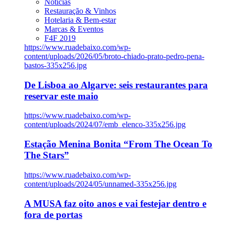
Notícias
Restauração & Vinhos
Hotelaria & Bem-estar
Marcas & Eventos
F4F 2019
https://www.ruadebaixo.com/wp-
content/uploads/2026/05/broto-chiado-prato-pedro-pena-
bastos-335x256.jpg
De Lisboa ao Algarve: seis restaurantes para
reservar este maio
https://www.ruadebaixo.com/wp-
content/uploads/2024/07/emb_elenco-335x256.jpg
Estação Menina Bonita “From The Ocean To
The Stars”
https://www.ruadebaixo.com/wp-
content/uploads/2024/05/unnamed-335x256.jpg
A MUSA faz oito anos e vai festejar dentro e
fora de portas