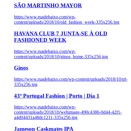
SÃO MARTINHO MAYOR
https://www.ruadebaixo.com/wp-
content/uploads/2018/10/old_fashion_week-335x256.jpg
HAVANA CLUB 7 JUNTA-SE À OLD
FASHIONED WEEK
https://www.ruadebaixo.com/wp-
content/uploads/2018/10/ginos_home-335x256.jpg
Ginos
https://www.ruadebaixo.com/wp-content/uploads/2018/10/pf-
335x256.jpg
43º Portugal Fashion | Porto | Dia 1
https://www.ruadebaixo.com/wp-
content/uploads/2018/10/webimage-490c4386-0d44-42f1-
a4d04431a48dc1211-335x256.jpg
Jameson Caskmates IPA