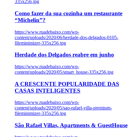
335x256.jpg
Como fazer da sua cozinha um restaurante
“Michelin”?
https://www.ruadebaixo.com/wp-
content/uploads/2020/06/herdade-dos-delgados-0105-
fileminimizer-335x256.jpg
Herdade dos Delgados reabre em junho
https://www.ruadebaixo.com/wp-
content/uploads/2020/05/smart_house-335x256.jpg
A CRESCENTE POPULARIDADE DAS
CASAS INTELIGENTES
https://www.ruadebaixo.com/wp-
content/uploads/2020/05/sao-rafael-villa-premium-
fileminimizer-335x256.jpg
São Rafael Villas, Apartments & GuestHouse