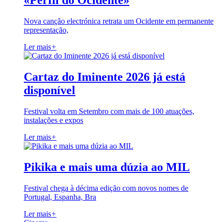
«Perfil do Ocidente»
Nova canção electrónica retrata um Ocidente em permanente
representação,
Ler mais
+
Cartaz do Iminente 2026 já está
disponível
Festival volta em Setembro com mais de 100 atuações,
instalações e expos
Ler mais
+
Pikika e mais uma dúzia ao MIL
Festival chega à décima edição com novos nomes de
Portugal, Espanha, Bra
Ler mais
+