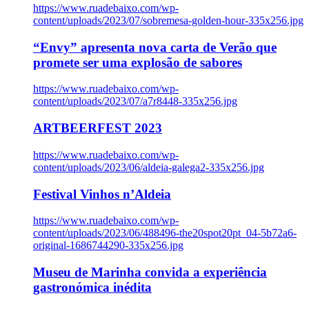
https://www.ruadebaixo.com/wp-
content/uploads/2023/07/sobremesa-golden-hour-335x256.jpg
“Envy” apresenta nova carta de Verão que
promete ser uma explosão de sabores
https://www.ruadebaixo.com/wp-
content/uploads/2023/07/a7r8448-335x256.jpg
ARTBEERFEST 2023
https://www.ruadebaixo.com/wp-
content/uploads/2023/06/aldeia-galega2-335x256.jpg
Festival Vinhos n’Aldeia
https://www.ruadebaixo.com/wp-
content/uploads/2023/06/488496-the20spot20pt_04-5b72a6-
original-1686744290-335x256.jpg
Museu de Marinha convida a experiência
gastronómica inédita