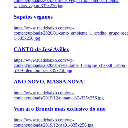
content/uploads/2020/01/tenis-vegan-rutz-como-sao-feitos-
sapatos-vegan-335x256.jpg
Sapatos veganos
https://www.ruadebaixo.com/wp-
content/uploads/2020/01/canto_ambiente_1_credito_grupojosea
1-335x256.jpg
CANTO de José Avillez
https://www.ruadebaixo.com/wp-
content/uploads/2020/01/restaurante_l_origine_chakall_lisboa-
5709-fileminimizer-335x256.jpg
ANO NOVO, MASSA NOVA!
https://www.ruadebaixo.com/wp-
content/uploads/2019/12/unnamed-2-335x256.jpg
Vem ai o Brunch mais exclusivo do ano
https://www.ruadebaixo.com/wp-
content/uploads/2019/12/jag01-335x256.jpg