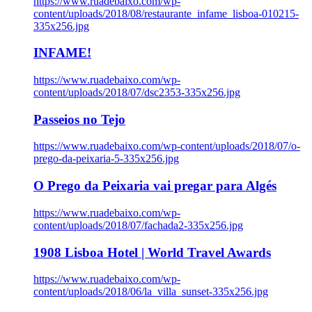
https://www.ruadebaixo.com/wp-
content/uploads/2018/08/restaurante_infame_lisboa-010215-
335x256.jpg
INFAME!
https://www.ruadebaixo.com/wp-
content/uploads/2018/07/dsc2353-335x256.jpg
Passeios no Tejo
https://www.ruadebaixo.com/wp-content/uploads/2018/07/o-
prego-da-peixaria-5-335x256.jpg
O Prego da Peixaria vai pregar para Algés
https://www.ruadebaixo.com/wp-
content/uploads/2018/07/fachada2-335x256.jpg
1908 Lisboa Hotel | World Travel Awards
https://www.ruadebaixo.com/wp-
content/uploads/2018/06/la_villa_sunset-335x256.jpg