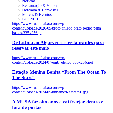
Notícias
Restauração & Vinhos
Hotelaria & Bem-estar
Marcas & Eventos
F4F 2019
https://www.ruadebaixo.com/wp-
content/uploads/2026/05/broto-chiado-prato-pedro-pena-
bastos-335x256.jpg
De Lisboa ao Algarve: seis restaurantes para
reservar este maio
https://www.ruadebaixo.com/wp-
content/uploads/2024/07/emb_elenco-335x256.jpg
Estação Menina Bonita “From The Ocean To
The Stars”
https://www.ruadebaixo.com/wp-
content/uploads/2024/05/unnamed-335x256.jpg
A MUSA faz oito anos e vai festejar dentro e
fora de portas