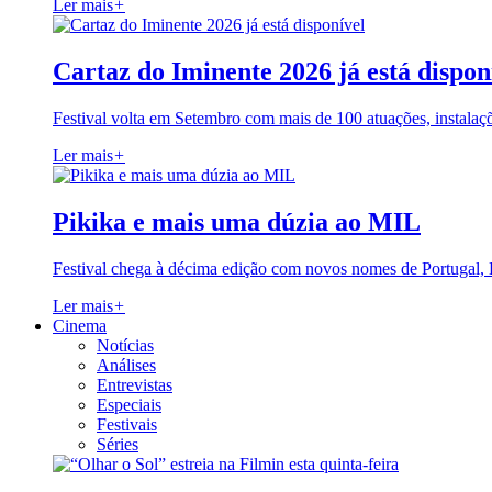
Ler mais
+
Cartaz do Iminente 2026 já está dispon
Festival volta em Setembro com mais de 100 atuações, instalaç
Ler mais
+
Pikika e mais uma dúzia ao MIL
Festival chega à décima edição com novos nomes de Portugal,
Ler mais
+
Cinema
Notícias
Análises
Entrevistas
Especiais
Festivais
Séries