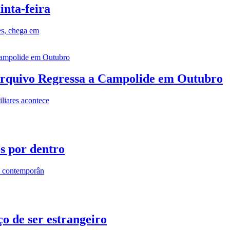
inta-feira
es, chega em
rquivo Regressa a Campolide em Outubro
iares acontece
os por dentro
s contemporân
o de ser estrangeiro