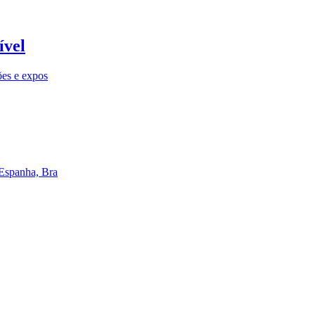
ível
ões e expos
 Espanha, Bra