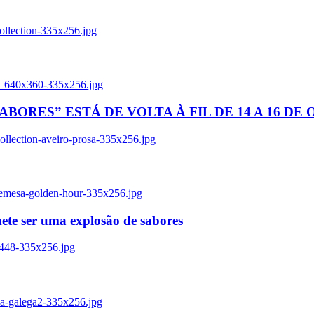
ollection-335x256.jpg
tl_640x360-335x256.jpg
BORES” ESTÁ DE VOLTA À FIL DE 14 A 16 DE
llection-aveiro-prosa-335x256.jpg
remesa-golden-hour-335x256.jpg
ete ser uma explosão de sabores
8448-335x256.jpg
ia-galega2-335x256.jpg