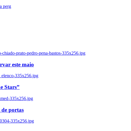
ra perg
o-chiado-prato-pedro-pena-bastos-335x256.jpg
ervar este maio
_elenco-335x256.jpg
e Stars”
named-335x256.jpg
 de portas
00304-335x256.jpg