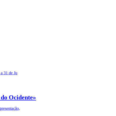
 a 31 de Ju
 do Ocidente»
presentação,