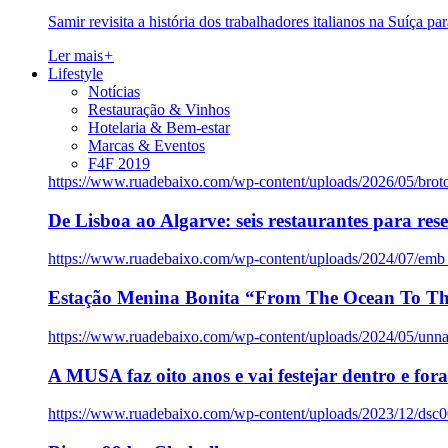
Samir revisita a história dos trabalhadores italianos na Suíça pa
Ler mais
+
Lifestyle
Notícias
Restauração & Vinhos
Hotelaria & Bem-estar
Marcas & Eventos
F4F 2019
https://www.ruadebaixo.com/wp-content/uploads/2026/05/brot
De Lisboa ao Algarve: seis restaurantes para res
https://www.ruadebaixo.com/wp-content/uploads/2024/07/emb
Estação Menina Bonita “From The Ocean To Th
https://www.ruadebaixo.com/wp-content/uploads/2024/05/un
A MUSA faz oito anos e vai festejar dentro e fora
https://www.ruadebaixo.com/wp-content/uploads/2023/12/dsc