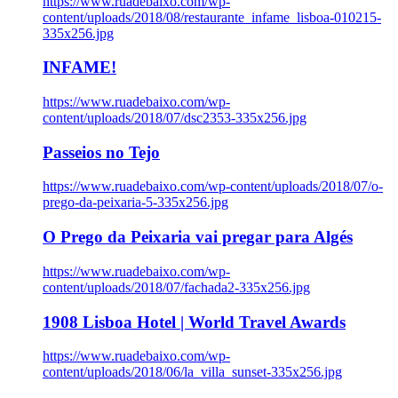
https://www.ruadebaixo.com/wp-
content/uploads/2018/08/restaurante_infame_lisboa-010215-
335x256.jpg
INFAME!
https://www.ruadebaixo.com/wp-
content/uploads/2018/07/dsc2353-335x256.jpg
Passeios no Tejo
https://www.ruadebaixo.com/wp-content/uploads/2018/07/o-
prego-da-peixaria-5-335x256.jpg
O Prego da Peixaria vai pregar para Algés
https://www.ruadebaixo.com/wp-
content/uploads/2018/07/fachada2-335x256.jpg
1908 Lisboa Hotel | World Travel Awards
https://www.ruadebaixo.com/wp-
content/uploads/2018/06/la_villa_sunset-335x256.jpg