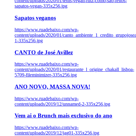
content/uploads/2020/01/tenis-vegan-rutz-como-sao-feitos-
sapatos-vegan-335x256.jpg
Sapatos veganos
https://www.ruadebaixo.com/wp-
content/uploads/2020/01/canto_ambiente_1_credito_grupojosea
1-335x256.jpg
CANTO de José Avillez
https://www.ruadebaixo.com/wp-
content/uploads/2020/01/restaurante_l_origine_chakall_lisboa-
5709-fileminimizer-335x256.jpg
ANO NOVO, MASSA NOVA!
https://www.ruadebaixo.com/wp-
content/uploads/2019/12/unnamed-2-335x256.jpg
Vem ai o Brunch mais exclusivo do ano
https://www.ruadebaixo.com/wp-
content/uploads/2019/12/jag01-335x256.jpg