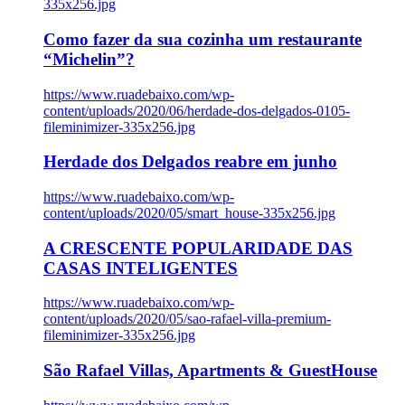
335x256.jpg
Como fazer da sua cozinha um restaurante
“Michelin”?
https://www.ruadebaixo.com/wp-
content/uploads/2020/06/herdade-dos-delgados-0105-
fileminimizer-335x256.jpg
Herdade dos Delgados reabre em junho
https://www.ruadebaixo.com/wp-
content/uploads/2020/05/smart_house-335x256.jpg
A CRESCENTE POPULARIDADE DAS
CASAS INTELIGENTES
https://www.ruadebaixo.com/wp-
content/uploads/2020/05/sao-rafael-villa-premium-
fileminimizer-335x256.jpg
São Rafael Villas, Apartments & GuestHouse