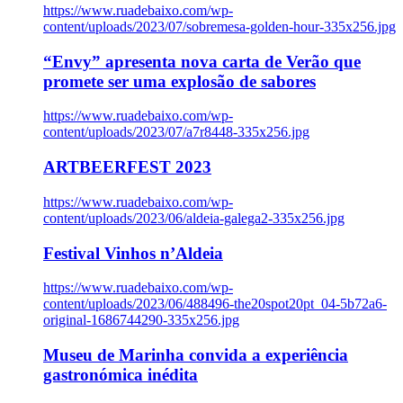
https://www.ruadebaixo.com/wp-
content/uploads/2023/07/sobremesa-golden-hour-335x256.jpg
“Envy” apresenta nova carta de Verão que
promete ser uma explosão de sabores
https://www.ruadebaixo.com/wp-
content/uploads/2023/07/a7r8448-335x256.jpg
ARTBEERFEST 2023
https://www.ruadebaixo.com/wp-
content/uploads/2023/06/aldeia-galega2-335x256.jpg
Festival Vinhos n’Aldeia
https://www.ruadebaixo.com/wp-
content/uploads/2023/06/488496-the20spot20pt_04-5b72a6-
original-1686744290-335x256.jpg
Museu de Marinha convida a experiência
gastronómica inédita