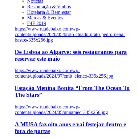
Notícias
Restauração & Vinhos
Hotelaria & Bem-estar
Marcas & Eventos
F4F 2019
https://www.ruadebaixo.com/wp-
content/uploads/2026/05/broto-chiado-prato-pedro-pena-
bastos-335x256.jpg
De Lisboa ao Algarve: seis restaurantes para
reservar este maio
https://www.ruadebaixo.com/wp-
content/uploads/2024/07/emb_elenco-335x256.jpg
Estação Menina Bonita “From The Ocean To
The Stars”
https://www.ruadebaixo.com/wp-
content/uploads/2024/05/unnamed-335x256.jpg
A MUSA faz oito anos e vai festejar dentro e
fora de portas