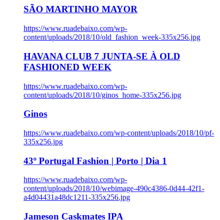
SÃO MARTINHO MAYOR
https://www.ruadebaixo.com/wp-
content/uploads/2018/10/old_fashion_week-335x256.jpg
HAVANA CLUB 7 JUNTA-SE À OLD
FASHIONED WEEK
https://www.ruadebaixo.com/wp-
content/uploads/2018/10/ginos_home-335x256.jpg
Ginos
https://www.ruadebaixo.com/wp-content/uploads/2018/10/pf-
335x256.jpg
43º Portugal Fashion | Porto | Dia 1
https://www.ruadebaixo.com/wp-
content/uploads/2018/10/webimage-490c4386-0d44-42f1-
a4d04431a48dc1211-335x256.jpg
Jameson Caskmates IPA