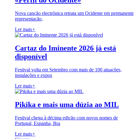
«Perfil do Ocidente»
Nova canção electrónica retrata um Ocidente em permanente
representação,
Ler mais
+
Cartaz do Iminente 2026 já está
disponível
Festival volta em Setembro com mais de 100 atuações,
instalações e expos
Ler mais
+
Pikika e mais uma dúzia ao MIL
Festival chega à décima edição com novos nomes de
Portugal, Espanha, Bra
Ler mais
+