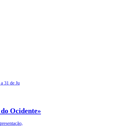
 a 31 de Ju
 do Ocidente»
presentação,