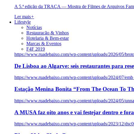
A 5.ª edição da TRAÇA — Mostra de Filmes de Arquivos Famil
Ler mais
+
Lifestyle
Notícias
Restauração & Vinhos
Hotelaria & Bem-estar
Marcas & Eventos
F4F 2019
https://www.ruadebaixo.com/wp-content/uploads/2026/05/brot
De Lisboa ao Algarve: seis restaurantes para res
https://www.ruadebaixo.com/wp-content/uploads/2024/07/emb
Estação Menina Bonita “From The Ocean To Th
https://www.ruadebaixo.com/wp-content/uploads/2024/05/un
A MUSA faz oito anos e vai festejar dentro e fora
https://www.ruadebaixo.com/wp-content/uploads/2023/12/dsc