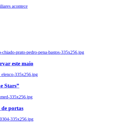
iares acontece
o-chiado-prato-pedro-pena-bastos-335x256.jpg
ervar este maio
_elenco-335x256.jpg
e Stars”
named-335x256.jpg
 de portas
00304-335x256.jpg