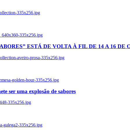
ollection-335x256.jpg
tl_640x360-335x256.jpg
BORES” ESTÁ DE VOLTA À FIL DE 14 A 16 DE
llection-aveiro-prosa-335x256.jpg
remesa-golden-hour-335x256.jpg
ete ser uma explosão de sabores
8448-335x256.jpg
ia-galega2-335x256.jpg