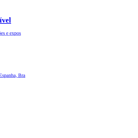
ível
ões e expos
 Espanha, Bra