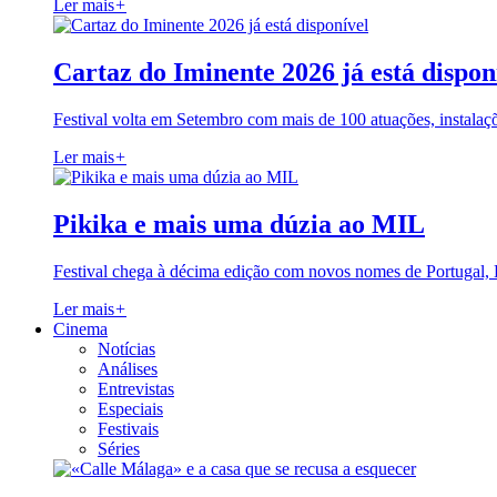
Ler mais
+
Cartaz do Iminente 2026 já está dispon
Festival volta em Setembro com mais de 100 atuações, instalaç
Ler mais
+
Pikika e mais uma dúzia ao MIL
Festival chega à décima edição com novos nomes de Portugal,
Ler mais
+
Cinema
Notícias
Análises
Entrevistas
Especiais
Festivais
Séries