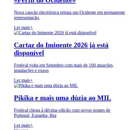
«Perfil do Ocidente»
Nova canção electrónica retrata um Ocidente em permanente
representação,
Ler mais
+
Cartaz do Iminente 2026 já está
disponível
Festival volta em Setembro com mais de 100 atuações,
instalações e expos
Ler mais
+
Pikika e mais uma dúzia ao MIL
Festival chega à décima edição com novos nomes de
Portugal, Espanha, Bra
Ler mais
+