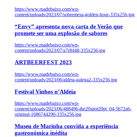
https://www.ruadebaixo.com/wp-
content/uploads/2023/07/sobremesa-golden-hour-335x256.jpg
“Envy” apresenta nova carta de Verão que
promete ser uma explosão de sabores
https://www.ruadebaixo.com/wp-
content/uploads/2023/07/a7r8448-335x256.jpg
ARTBEERFEST 2023
https://www.ruadebaixo.com/wp-
content/uploads/2023/06/aldeia-galega2-335x256.jpg
Festival Vinhos n’Aldeia
https://www.ruadebaixo.com/wp-
content/uploads/2023/06/488496-the20spot20pt_04-5b72a6-
original-1686744290-335x256.jpg
Museu de Marinha convida a experiência
gastronómica inédita