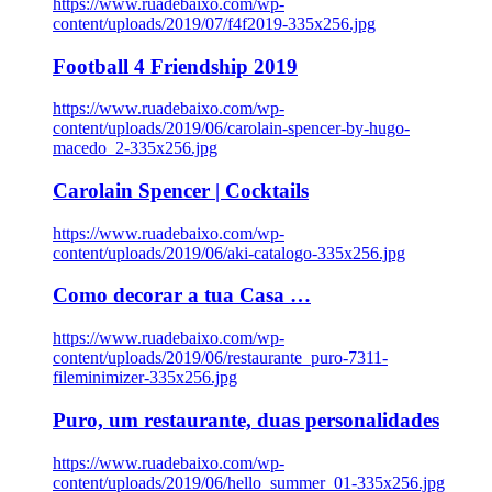
https://www.ruadebaixo.com/wp-
content/uploads/2019/07/f4f2019-335x256.jpg
Football 4 Friendship 2019
https://www.ruadebaixo.com/wp-
content/uploads/2019/06/carolain-spencer-by-hugo-
macedo_2-335x256.jpg
Carolain Spencer | Cocktails
https://www.ruadebaixo.com/wp-
content/uploads/2019/06/aki-catalogo-335x256.jpg
Como decorar a tua Casa …
https://www.ruadebaixo.com/wp-
content/uploads/2019/06/restaurante_puro-7311-
fileminimizer-335x256.jpg
Puro, um restaurante, duas personalidades
https://www.ruadebaixo.com/wp-
content/uploads/2019/06/hello_summer_01-335x256.jpg