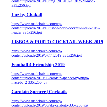
content/uploads/2019/10/img_20191024_202524-mod-
335x256.jpg
Luz by Chakall
https://www.ruadebaixo.com/wp-
content/uploads/2019/10/lisboa-porto-cocktail-week-2019-
header-335x256.jpg
LISBOA & PORTO COCKTAIL WEEK 2019
https://www.ruadebaixo.com/wp-
content/uploads/2019/07/f4f2019-335x256.jpg
Football 4 Friendship 2019
https://www.ruadebaixo.com/wp-
content/uploads/2019/06/carolain-spencer-by-hugo-
macedo_2-335x256.jpg
Carolain Spencer | Cocktails
https://www.ruadebaixo.com/wp-
content/uploads/2019/06/aki-catalogo-335x256.jpg