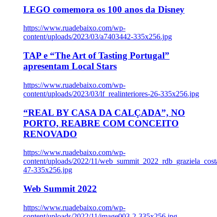
LEGO comemora os 100 anos da Disney
https://www.ruadebaixo.com/wp-
content/uploads/2023/03/a7403442-335x256.jpg
TAP e “The Art of Tasting Portugal”
apresentam Local Stars
https://www.ruadebaixo.com/wp-
content/uploads/2023/03/lf_realinteriores-26-335x256.jpg
“REAL BY CASA DA CALÇADA”, NO
PORTO, REABRE COM CONCEITO
RENOVADO
https://www.ruadebaixo.com/wp-
content/uploads/2022/11/web_summit_2022_rdb_graziela_cost
47-335x256.jpg
Web Summit 2022
https://www.ruadebaixo.com/wp-
content/uploads/2022/11/image003-2-335x256.jpg