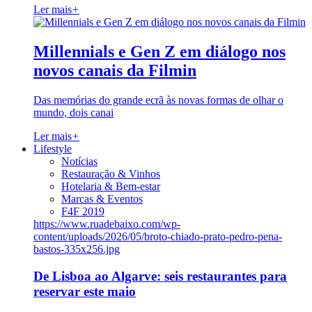
Ler mais
+
Millennials e Gen Z em diálogo nos
novos canais da Filmin
Das memórias do grande ecrã às novas formas de olhar o
mundo, dois canai
Ler mais
+
Lifestyle
Notícias
Restauração & Vinhos
Hotelaria & Bem-estar
Marcas & Eventos
F4F 2019
https://www.ruadebaixo.com/wp-
content/uploads/2026/05/broto-chiado-prato-pedro-pena-
bastos-335x256.jpg
De Lisboa ao Algarve: seis restaurantes para
reservar este maio