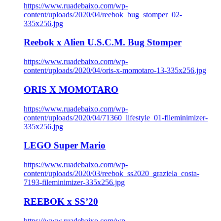
https://www.ruadebaixo.com/wp-
content/uploads/2020/04/reebok_bug_stomper_02-
335x256.jpg
Reebok x Alien U.S.C.M. Bug Stomper
https://www.ruadebaixo.com/wp-
content/uploads/2020/04/oris-x-momotaro-13-335x256.jpg
ORIS X MOMOTARO
https://www.ruadebaixo.com/wp-
content/uploads/2020/04/71360_lifestyle_01-fileminimizer-
335x256.jpg
LEGO Super Mario
https://www.ruadebaixo.com/wp-
content/uploads/2020/03/reebok_ss2020_graziela_costa-
7193-fileminimizer-335x256.jpg
REEBOK x SS’20
https://www.ruadebaixo.com/wp-