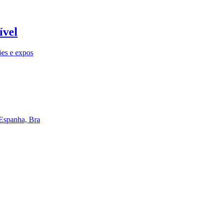
ível
ões e expos
 Espanha, Bra