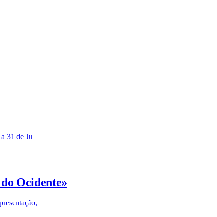
 a 31 de Ju
 do Ocidente»
presentação,