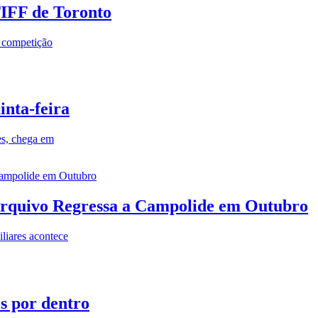
TIFF de Toronto
a competição
inta-feira
es, chega em
rquivo Regressa a Campolide em Outubro
iares acontece
os por dentro