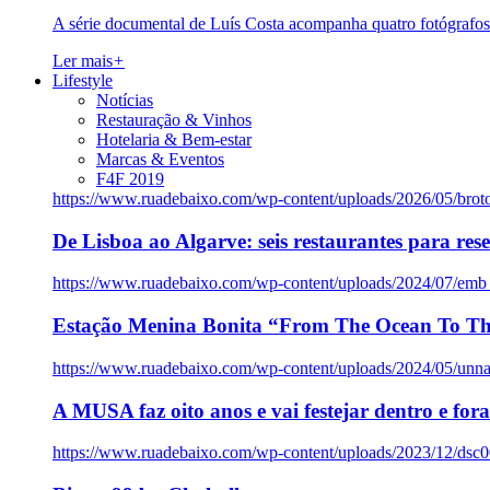
A série documental de Luís Costa acompanha quatro fotógrafo
Ler mais
+
Lifestyle
Notícias
Restauração & Vinhos
Hotelaria & Bem-estar
Marcas & Eventos
F4F 2019
https://www.ruadebaixo.com/wp-content/uploads/2026/05/brot
De Lisboa ao Algarve: seis restaurantes para res
https://www.ruadebaixo.com/wp-content/uploads/2024/07/emb
Estação Menina Bonita “From The Ocean To Th
https://www.ruadebaixo.com/wp-content/uploads/2024/05/un
A MUSA faz oito anos e vai festejar dentro e fora
https://www.ruadebaixo.com/wp-content/uploads/2023/12/dsc