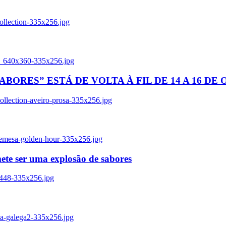
ollection-335x256.jpg
tl_640x360-335x256.jpg
BORES” ESTÁ DE VOLTA À FIL DE 14 A 16 DE
llection-aveiro-prosa-335x256.jpg
remesa-golden-hour-335x256.jpg
ete ser uma explosão de sabores
8448-335x256.jpg
ia-galega2-335x256.jpg