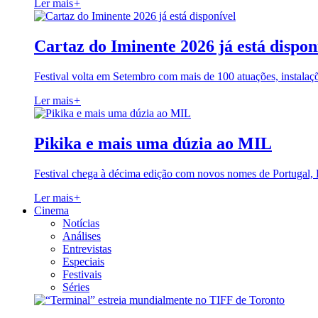
Ler mais
+
Cartaz do Iminente 2026 já está dispon
Festival volta em Setembro com mais de 100 atuações, instalaç
Ler mais
+
Pikika e mais uma dúzia ao MIL
Festival chega à décima edição com novos nomes de Portugal,
Ler mais
+
Cinema
Notícias
Análises
Entrevistas
Especiais
Festivais
Séries