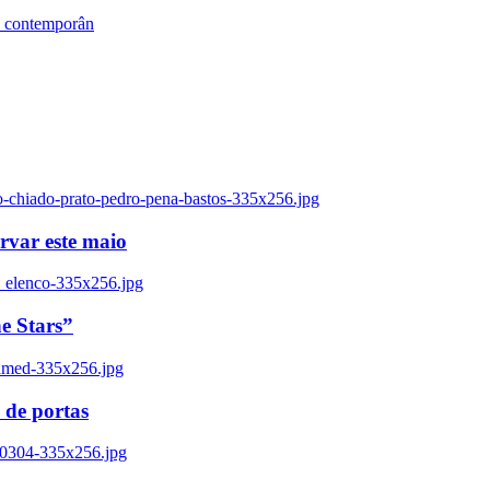
s contemporân
o-chiado-prato-pedro-pena-bastos-335x256.jpg
ervar este maio
_elenco-335x256.jpg
e Stars”
named-335x256.jpg
 de portas
00304-335x256.jpg