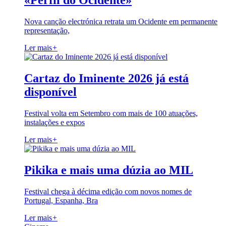
«Perfil do Ocidente»
Nova canção electrónica retrata um Ocidente em permanente
representação,
Ler mais
+
Cartaz do Iminente 2026 já está
disponível
Festival volta em Setembro com mais de 100 atuações,
instalações e expos
Ler mais
+
Pikika e mais uma dúzia ao MIL
Festival chega à décima edição com novos nomes de
Portugal, Espanha, Bra
Ler mais
+