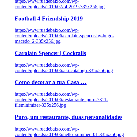
https://www.ruadebaixo.com/wp-
content/uploads/2019/07/f4f2019-335x256.jpg
Football 4 Friendship 2019
https://www.ruadebaixo.com/wp-
content/uploads/2019/06/carolain-spencer-by-hugo-
macedo_2-335x256.jpg
Carolain Spencer | Cocktails
https://www.ruadebaixo.com/wp-
content/uploads/2019/06/aki-catalogo-335x256.jpg
Como decorar a tua Casa …
https://www.ruadebaixo.com/wp-
content/uploads/2019/06/restaurante_puro-7311-
fileminimizer-335x256.jpg
Puro, um restaurante, duas personalidades
https://www.ruadebaixo.com/wp-
content/uploads/2019/06/hello_summer_01-335x256.jpg