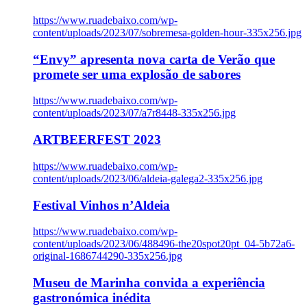
https://www.ruadebaixo.com/wp-
content/uploads/2023/07/sobremesa-golden-hour-335x256.jpg
“Envy” apresenta nova carta de Verão que
promete ser uma explosão de sabores
https://www.ruadebaixo.com/wp-
content/uploads/2023/07/a7r8448-335x256.jpg
ARTBEERFEST 2023
https://www.ruadebaixo.com/wp-
content/uploads/2023/06/aldeia-galega2-335x256.jpg
Festival Vinhos n’Aldeia
https://www.ruadebaixo.com/wp-
content/uploads/2023/06/488496-the20spot20pt_04-5b72a6-
original-1686744290-335x256.jpg
Museu de Marinha convida a experiência
gastronómica inédita