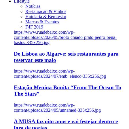
Lifestyle
Notícias
Restauração & Vinhos
Hotelaria & Bem-estar
Marcas & Eventos
F4F 2019
https://www.ruadebaixo.com/wp-
content/uploads/2026/05/broto-chiado-prato-pedro-pena-
bastos-335x256.jpg
De Lisboa ao Algarve: seis restaurantes para
reservar este maio
https://www.ruadebaixo.com/wp-
content/uploads/2024/07/emb_elenco-335x256.jpg
Estação Menina Bonita “From The Ocean To
The Stars”
https://www.ruadebaixo.com/wp-
content/uploads/2024/05/unnamed-335x256.jpg
A MUSA faz oito anos e vai festejar dentro e
fora de portas