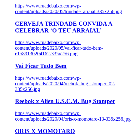
https://www.ruadebaixo.com/wp-
content/uploads/2020/05/trindade_arraial-335x256.jpg
CERVEJA TRINDADE CONVIDA A
CELEBRAR ‘O TEU ARRAIAL’
https://www.ruadebaixo.com/wp-
content/uploads/2020/05/vai-ficar-tudo-bem-
e1589130204162-335x256.png
Vai Ficar Tudo Bem
https://www.ruadebaixo.com/wp-
content/uploads/2020/04/reebok_bug_stomper_02-
335x256.jpg
Reebok x Alien U.S.C.M. Bug Stomper
https://www.ruadebaixo.com/wp-
content/uploads/2020/04/oris-x-momotaro-13-335x256.jpg
ORIS X MOMOTARO