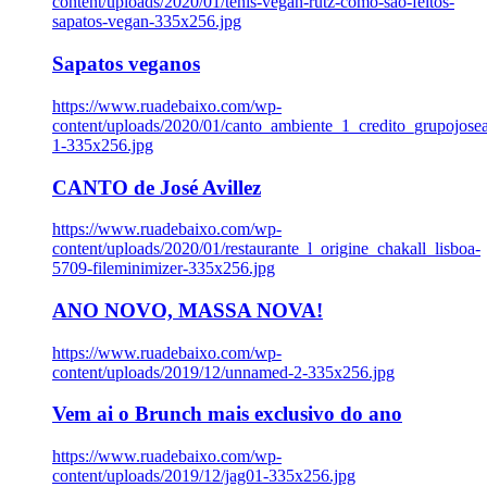
content/uploads/2020/01/tenis-vegan-rutz-como-sao-feitos-
sapatos-vegan-335x256.jpg
Sapatos veganos
https://www.ruadebaixo.com/wp-
content/uploads/2020/01/canto_ambiente_1_credito_grupojosea
1-335x256.jpg
CANTO de José Avillez
https://www.ruadebaixo.com/wp-
content/uploads/2020/01/restaurante_l_origine_chakall_lisboa-
5709-fileminimizer-335x256.jpg
ANO NOVO, MASSA NOVA!
https://www.ruadebaixo.com/wp-
content/uploads/2019/12/unnamed-2-335x256.jpg
Vem ai o Brunch mais exclusivo do ano
https://www.ruadebaixo.com/wp-
content/uploads/2019/12/jag01-335x256.jpg