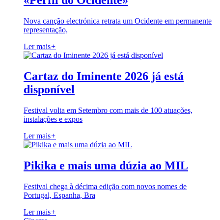
«Perfil do Ocidente»
Nova canção electrónica retrata um Ocidente em permanente
representação,
Ler mais
+
Cartaz do Iminente 2026 já está
disponível
Festival volta em Setembro com mais de 100 atuações,
instalações e expos
Ler mais
+
Pikika e mais uma dúzia ao MIL
Festival chega à décima edição com novos nomes de
Portugal, Espanha, Bra
Ler mais
+