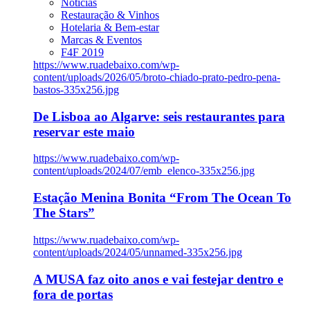
Notícias
Restauração & Vinhos
Hotelaria & Bem-estar
Marcas & Eventos
F4F 2019
https://www.ruadebaixo.com/wp-
content/uploads/2026/05/broto-chiado-prato-pedro-pena-
bastos-335x256.jpg
De Lisboa ao Algarve: seis restaurantes para
reservar este maio
https://www.ruadebaixo.com/wp-
content/uploads/2024/07/emb_elenco-335x256.jpg
Estação Menina Bonita “From The Ocean To
The Stars”
https://www.ruadebaixo.com/wp-
content/uploads/2024/05/unnamed-335x256.jpg
A MUSA faz oito anos e vai festejar dentro e
fora de portas