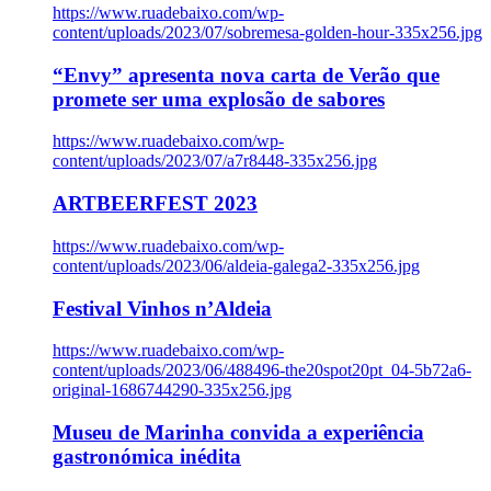
https://www.ruadebaixo.com/wp-
content/uploads/2023/07/sobremesa-golden-hour-335x256.jpg
“Envy” apresenta nova carta de Verão que
promete ser uma explosão de sabores
https://www.ruadebaixo.com/wp-
content/uploads/2023/07/a7r8448-335x256.jpg
ARTBEERFEST 2023
https://www.ruadebaixo.com/wp-
content/uploads/2023/06/aldeia-galega2-335x256.jpg
Festival Vinhos n’Aldeia
https://www.ruadebaixo.com/wp-
content/uploads/2023/06/488496-the20spot20pt_04-5b72a6-
original-1686744290-335x256.jpg
Museu de Marinha convida a experiência
gastronómica inédita