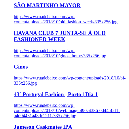
SÃO MARTINHO MAYOR
https://www.ruadebaixo.com/wp-
content/uploads/2018/10/old_fashion_week-335x256.jpg
HAVANA CLUB 7 JUNTA-SE À OLD
FASHIONED WEEK
https://www.ruadebaixo.com/wp-
content/uploads/2018/10/ginos_home-335x256.jpg
Ginos
https://www.ruadebaixo.com/wp-content/uploads/2018/10/pf-
335x256.jpg
43º Portugal Fashion | Porto | Dia 1
https://www.ruadebaixo.com/wp-
content/uploads/2018/10/webimage-490c4386-0d44-42f1-
a4d04431a48dc1211-335x256.jpg
Jameson Caskmates IPA