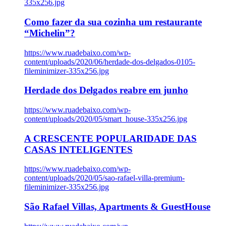
335x256.jpg
Como fazer da sua cozinha um restaurante
“Michelin”?
https://www.ruadebaixo.com/wp-
content/uploads/2020/06/herdade-dos-delgados-0105-
fileminimizer-335x256.jpg
Herdade dos Delgados reabre em junho
https://www.ruadebaixo.com/wp-
content/uploads/2020/05/smart_house-335x256.jpg
A CRESCENTE POPULARIDADE DAS
CASAS INTELIGENTES
https://www.ruadebaixo.com/wp-
content/uploads/2020/05/sao-rafael-villa-premium-
fileminimizer-335x256.jpg
São Rafael Villas, Apartments & GuestHouse