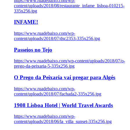
https://www.ruadebaixo.com/wp-
content/uploads/2018/08/restaurante_infame_lisboa-010215-
335x256.jpg
INFAME!
https://www.ruadebaixo.com/wp-
content/uploads/2018/07/dsc2353-335x256.jpg
Passeios no Tejo
https://www.ruadebaixo.com/wp-content/uploads/2018/07/o-
prego-da-peixaria-5-335x256.jpg
O Prego da Peixaria vai pregar para Algés
https://www.ruadebaixo.com/wp-
content/uploads/2018/07/fachada2-335x256.jpg
1908 Lisboa Hotel | World Travel Awards
https://www.ruadebaixo.com/wp-
content/uploads/2018/06/la_villa_sunset-335x256.jpg