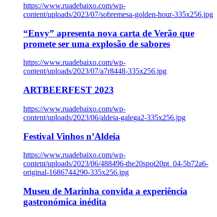
https://www.ruadebaixo.com/wp-
content/uploads/2023/07/sobremesa-golden-hour-335x256.jpg
“Envy” apresenta nova carta de Verão que
promete ser uma explosão de sabores
https://www.ruadebaixo.com/wp-
content/uploads/2023/07/a7r8448-335x256.jpg
ARTBEERFEST 2023
https://www.ruadebaixo.com/wp-
content/uploads/2023/06/aldeia-galega2-335x256.jpg
Festival Vinhos n’Aldeia
https://www.ruadebaixo.com/wp-
content/uploads/2023/06/488496-the20spot20pt_04-5b72a6-
original-1686744290-335x256.jpg
Museu de Marinha convida a experiência
gastronómica inédita