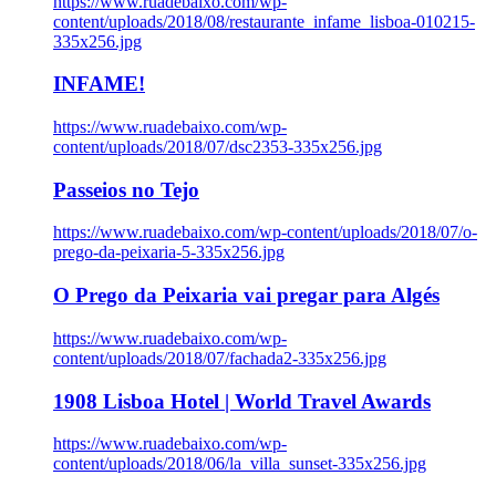
https://www.ruadebaixo.com/wp-
content/uploads/2018/08/restaurante_infame_lisboa-010215-
335x256.jpg
INFAME!
https://www.ruadebaixo.com/wp-
content/uploads/2018/07/dsc2353-335x256.jpg
Passeios no Tejo
https://www.ruadebaixo.com/wp-content/uploads/2018/07/o-
prego-da-peixaria-5-335x256.jpg
O Prego da Peixaria vai pregar para Algés
https://www.ruadebaixo.com/wp-
content/uploads/2018/07/fachada2-335x256.jpg
1908 Lisboa Hotel | World Travel Awards
https://www.ruadebaixo.com/wp-
content/uploads/2018/06/la_villa_sunset-335x256.jpg