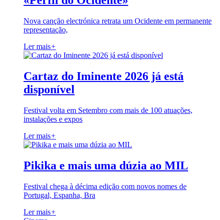
«Perfil do Ocidente»
Nova canção electrónica retrata um Ocidente em permanente
representação,
Ler mais
+
Cartaz do Iminente 2026 já está
disponível
Festival volta em Setembro com mais de 100 atuações,
instalações e expos
Ler mais
+
Pikika e mais uma dúzia ao MIL
Festival chega à décima edição com novos nomes de
Portugal, Espanha, Bra
Ler mais
+