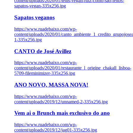
content/uploads/2020/01/tenis-vegan-rutz-como-sao-feitos-
sapatos-vegan-335x256.jpg
Sapatos veganos
https://www.ruadebaixo.com/wp-
content/uploads/2020/01/canto_ambiente_1_credito_grupojosea
1-335x256.jpg
CANTO de José Avillez
https://www.ruadebaixo.com/wp-
content/uploads/2020/01/restaurante_l_origine_chakall_lisboa-
5709-fileminimizer-335x256.jpg
ANO NOVO, MASSA NOVA!
https://www.ruadebaixo.com/wp-
content/uploads/2019/12/unnamed-2-335x256.jpg
Vem ai o Brunch mais exclusivo do ano
https://www.ruadebaixo.com/wp-
content/uploads/2019/12/jag01-335x256.jpg