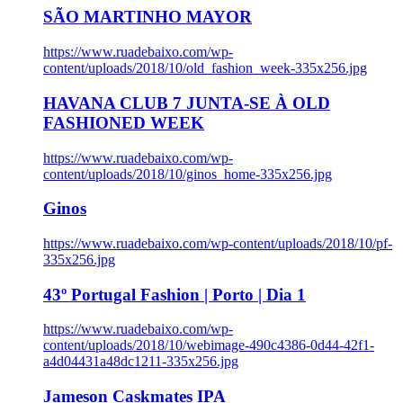
SÃO MARTINHO MAYOR
https://www.ruadebaixo.com/wp-
content/uploads/2018/10/old_fashion_week-335x256.jpg
HAVANA CLUB 7 JUNTA-SE À OLD
FASHIONED WEEK
https://www.ruadebaixo.com/wp-
content/uploads/2018/10/ginos_home-335x256.jpg
Ginos
https://www.ruadebaixo.com/wp-content/uploads/2018/10/pf-
335x256.jpg
43º Portugal Fashion | Porto | Dia 1
https://www.ruadebaixo.com/wp-
content/uploads/2018/10/webimage-490c4386-0d44-42f1-
a4d04431a48dc1211-335x256.jpg
Jameson Caskmates IPA