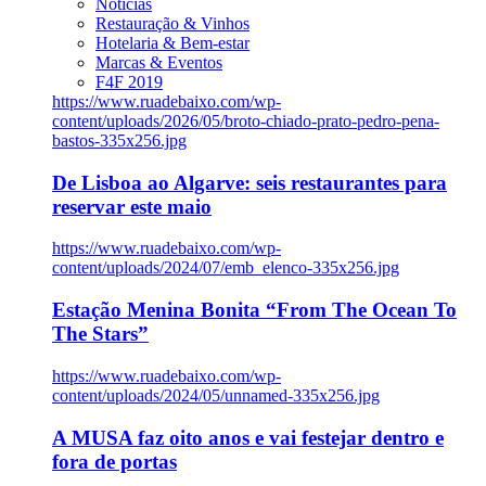
Notícias
Restauração & Vinhos
Hotelaria & Bem-estar
Marcas & Eventos
F4F 2019
https://www.ruadebaixo.com/wp-
content/uploads/2026/05/broto-chiado-prato-pedro-pena-
bastos-335x256.jpg
De Lisboa ao Algarve: seis restaurantes para
reservar este maio
https://www.ruadebaixo.com/wp-
content/uploads/2024/07/emb_elenco-335x256.jpg
Estação Menina Bonita “From The Ocean To
The Stars”
https://www.ruadebaixo.com/wp-
content/uploads/2024/05/unnamed-335x256.jpg
A MUSA faz oito anos e vai festejar dentro e
fora de portas