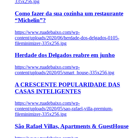
335x256.jpg
Como fazer da sua cozinha um restaurante
“Michelin”?
https://www.ruadebaixo.com/wp-
content/uploads/2020/06/herdade-dos-delgados-0105-
fileminimizer-335x256.jpg
Herdade dos Delgados reabre em junho
https://www.ruadebaixo.com/wp-
content/uploads/2020/05/smart_house-335x256.jpg
A CRESCENTE POPULARIDADE DAS
CASAS INTELIGENTES
https://www.ruadebaixo.com/wp-
content/uploads/2020/05/sao-rafael-villa-premium-
fileminimizer-335x256.jpg
São Rafael Villas, Apartments & GuestHouse