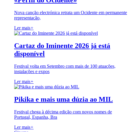
«Perfil do Ocidente»
Nova canção electrónica retrata um Ocidente em permanente
representação,
Ler mais
+
Cartaz do Iminente 2026 já está
disponível
Festival volta em Setembro com mais de 100 atuações,
instalações e expos
Ler mais
+
Pikika e mais uma dúzia ao MIL
Festival chega à décima edição com novos nomes de
Portugal, Espanha, Bra
Ler mais
+