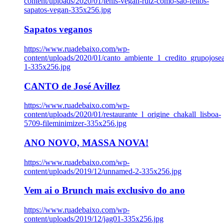
content/uploads/2020/01/tenis-vegan-rutz-como-sao-feitos-
sapatos-vegan-335x256.jpg
Sapatos veganos
https://www.ruadebaixo.com/wp-
content/uploads/2020/01/canto_ambiente_1_credito_grupojosea
1-335x256.jpg
CANTO de José Avillez
https://www.ruadebaixo.com/wp-
content/uploads/2020/01/restaurante_l_origine_chakall_lisboa-
5709-fileminimizer-335x256.jpg
ANO NOVO, MASSA NOVA!
https://www.ruadebaixo.com/wp-
content/uploads/2019/12/unnamed-2-335x256.jpg
Vem ai o Brunch mais exclusivo do ano
https://www.ruadebaixo.com/wp-
content/uploads/2019/12/jag01-335x256.jpg