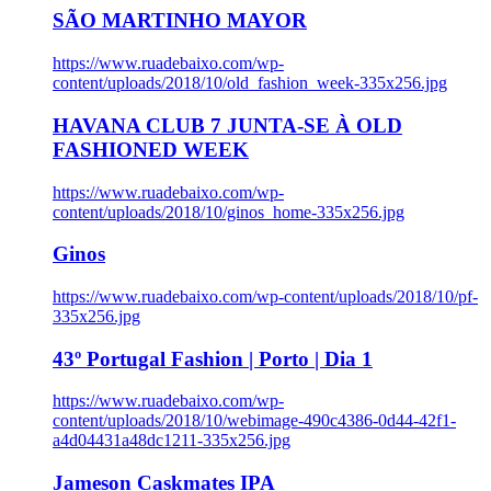
SÃO MARTINHO MAYOR
https://www.ruadebaixo.com/wp-
content/uploads/2018/10/old_fashion_week-335x256.jpg
HAVANA CLUB 7 JUNTA-SE À OLD
FASHIONED WEEK
https://www.ruadebaixo.com/wp-
content/uploads/2018/10/ginos_home-335x256.jpg
Ginos
https://www.ruadebaixo.com/wp-content/uploads/2018/10/pf-
335x256.jpg
43º Portugal Fashion | Porto | Dia 1
https://www.ruadebaixo.com/wp-
content/uploads/2018/10/webimage-490c4386-0d44-42f1-
a4d04431a48dc1211-335x256.jpg
Jameson Caskmates IPA