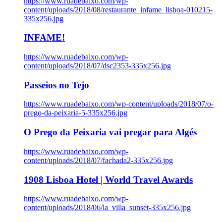
https://www.ruadebaixo.com/wp-
content/uploads/2018/08/restaurante_infame_lisboa-010215-
335x256.jpg
INFAME!
https://www.ruadebaixo.com/wp-
content/uploads/2018/07/dsc2353-335x256.jpg
Passeios no Tejo
https://www.ruadebaixo.com/wp-content/uploads/2018/07/o-
prego-da-peixaria-5-335x256.jpg
O Prego da Peixaria vai pregar para Algés
https://www.ruadebaixo.com/wp-
content/uploads/2018/07/fachada2-335x256.jpg
1908 Lisboa Hotel | World Travel Awards
https://www.ruadebaixo.com/wp-
content/uploads/2018/06/la_villa_sunset-335x256.jpg