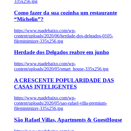
335x256.jpg
Como fazer da sua cozinha um restaurante
“Michelin”?
https://www.ruadebaixo.com/wp-
content/uploads/2020/06/herdade-dos-delgados-0105-
fileminimizer-335x256.jpg
Herdade dos Delgados reabre em junho
https://www.ruadebaixo.com/wp-
content/uploads/2020/05/smart_house-335x256.jpg
A CRESCENTE POPULARIDADE DAS
CASAS INTELIGENTES
https://www.ruadebaixo.com/wp-
content/uploads/2020/05/sao-rafael-villa-premium-
fileminimizer-335x256.jpg
São Rafael Villas, Apartments & GuestHouse