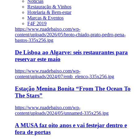
Notícias
Restauração & Vinhos
Hotelaria & Bem-estar
Marcas & Eventos
F4F 2019
https://www.ruadebaixo.com/wp-
content/uploads/2026/05/broto-chiado-prato-pedro-pena-
bastos-335x256.jpg
De Lisboa ao Algarve: seis restaurantes para
reservar este maio
https://www.ruadebaixo.com/wp-
content/uploads/2024/07/emb_elenco-335x256.jpg
Estação Menina Bonita “From The Ocean To
The Stars”
https://www.ruadebaixo.com/wp-
content/uploads/2024/05/unnamed-335x256.jpg
A MUSA faz oito anos e vai festejar dentro e
fora de portas