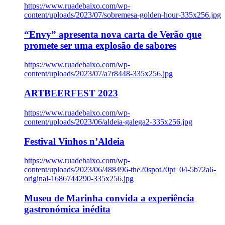
https://www.ruadebaixo.com/wp-
content/uploads/2023/07/sobremesa-golden-hour-335x256.jpg
“Envy” apresenta nova carta de Verão que
promete ser uma explosão de sabores
https://www.ruadebaixo.com/wp-
content/uploads/2023/07/a7r8448-335x256.jpg
ARTBEERFEST 2023
https://www.ruadebaixo.com/wp-
content/uploads/2023/06/aldeia-galega2-335x256.jpg
Festival Vinhos n’Aldeia
https://www.ruadebaixo.com/wp-
content/uploads/2023/06/488496-the20spot20pt_04-5b72a6-
original-1686744290-335x256.jpg
Museu de Marinha convida a experiência
gastronómica inédita