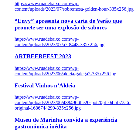
https://www.ruadebaixo.com/wp-
content/uploads/2023/07/sobremesa-golden-hour-335x256.jpg
“Envy” apresenta nova carta de Verão que
promete ser uma explosão de sabores
https://www.ruadebaixo.com/wp-
content/uploads/2023/07/a7r8448-335x256.jpg
ARTBEERFEST 2023
https://www.ruadebaixo.com/wp-
content/uploads/2023/06/aldeia-galega2-335x256.jpg
Festival Vinhos n’Aldeia
https://www.ruadebaixo.com/wp-
content/uploads/2023/06/488496-the20spot20pt_04-5b72a6-
original-1686744290-335x256.jpg
Museu de Marinha convida a experiência
gastronómica inédita