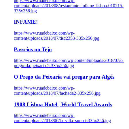
https://www.ruadebaixo.com/wp-
content/uploads/2018/08/restaurante_infame_lisboa-010215-
335x256.jpg
INFAME!
https://www.ruadebaixo.com/wp-
content/uploads/2018/07/dsc2353-335x256.jpg
Passeios no Tejo
https://www.ruadebaixo.com/wp-content/uploads/2018/07/o-
prego-da-peixaria-5-335x256.jpg
O Prego da Peixaria vai pregar para Algés
https://www.ruadebaixo.com/wp-
content/uploads/2018/07/fachada2-335x256.jpg
1908 Lisboa Hotel | World Travel Awards
https://www.ruadebaixo.com/wp-
content/uploads/2018/06/la_villa_sunset-335x256.jpg