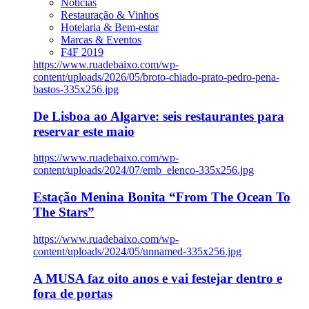
Notícias
Restauração & Vinhos
Hotelaria & Bem-estar
Marcas & Eventos
F4F 2019
https://www.ruadebaixo.com/wp-
content/uploads/2026/05/broto-chiado-prato-pedro-pena-
bastos-335x256.jpg
De Lisboa ao Algarve: seis restaurantes para
reservar este maio
https://www.ruadebaixo.com/wp-
content/uploads/2024/07/emb_elenco-335x256.jpg
Estação Menina Bonita “From The Ocean To
The Stars”
https://www.ruadebaixo.com/wp-
content/uploads/2024/05/unnamed-335x256.jpg
A MUSA faz oito anos e vai festejar dentro e
fora de portas