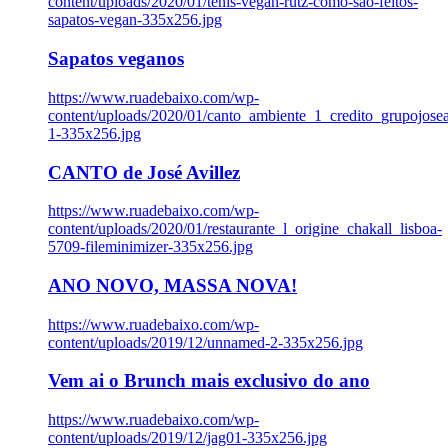
content/uploads/2020/01/tenis-vegan-rutz-como-sao-feitos-
sapatos-vegan-335x256.jpg
Sapatos veganos
https://www.ruadebaixo.com/wp-
content/uploads/2020/01/canto_ambiente_1_credito_grupojosea
1-335x256.jpg
CANTO de José Avillez
https://www.ruadebaixo.com/wp-
content/uploads/2020/01/restaurante_l_origine_chakall_lisboa-
5709-fileminimizer-335x256.jpg
ANO NOVO, MASSA NOVA!
https://www.ruadebaixo.com/wp-
content/uploads/2019/12/unnamed-2-335x256.jpg
Vem ai o Brunch mais exclusivo do ano
https://www.ruadebaixo.com/wp-
content/uploads/2019/12/jag01-335x256.jpg