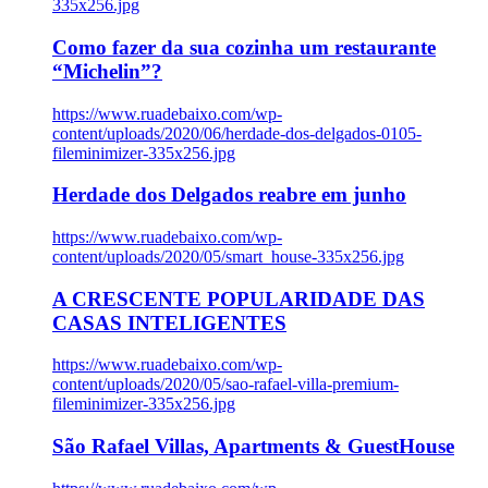
335x256.jpg
Como fazer da sua cozinha um restaurante
“Michelin”?
https://www.ruadebaixo.com/wp-
content/uploads/2020/06/herdade-dos-delgados-0105-
fileminimizer-335x256.jpg
Herdade dos Delgados reabre em junho
https://www.ruadebaixo.com/wp-
content/uploads/2020/05/smart_house-335x256.jpg
A CRESCENTE POPULARIDADE DAS
CASAS INTELIGENTES
https://www.ruadebaixo.com/wp-
content/uploads/2020/05/sao-rafael-villa-premium-
fileminimizer-335x256.jpg
São Rafael Villas, Apartments & GuestHouse