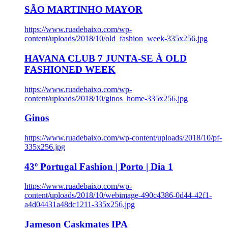
SÃO MARTINHO MAYOR
https://www.ruadebaixo.com/wp-
content/uploads/2018/10/old_fashion_week-335x256.jpg
HAVANA CLUB 7 JUNTA-SE À OLD
FASHIONED WEEK
https://www.ruadebaixo.com/wp-
content/uploads/2018/10/ginos_home-335x256.jpg
Ginos
https://www.ruadebaixo.com/wp-content/uploads/2018/10/pf-
335x256.jpg
43º Portugal Fashion | Porto | Dia 1
https://www.ruadebaixo.com/wp-
content/uploads/2018/10/webimage-490c4386-0d44-42f1-
a4d04431a48dc1211-335x256.jpg
Jameson Caskmates IPA