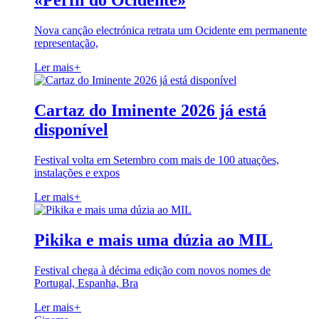
«Perfil do Ocidente»
Nova canção electrónica retrata um Ocidente em permanente
representação,
Ler mais
+
Cartaz do Iminente 2026 já está
disponível
Festival volta em Setembro com mais de 100 atuações,
instalações e expos
Ler mais
+
Pikika e mais uma dúzia ao MIL
Festival chega à décima edição com novos nomes de
Portugal, Espanha, Bra
Ler mais
+