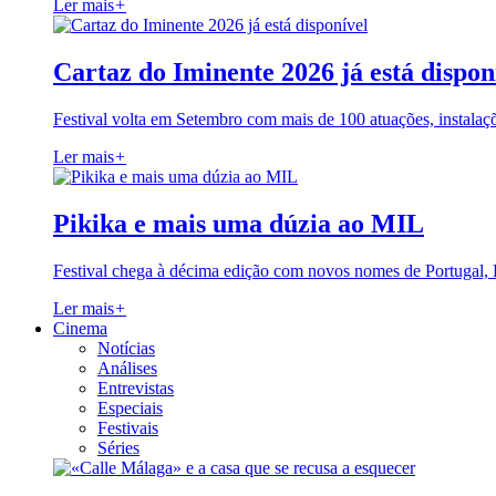
Ler mais
+
Cartaz do Iminente 2026 já está dispon
Festival volta em Setembro com mais de 100 atuações, instalaç
Ler mais
+
Pikika e mais uma dúzia ao MIL
Festival chega à décima edição com novos nomes de Portugal,
Ler mais
+
Cinema
Notícias
Análises
Entrevistas
Especiais
Festivais
Séries