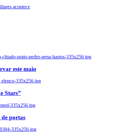
iares acontece
o-chiado-prato-pedro-pena-bastos-335x256.jpg
ervar este maio
_elenco-335x256.jpg
e Stars”
named-335x256.jpg
 de portas
00304-335x256.jpg