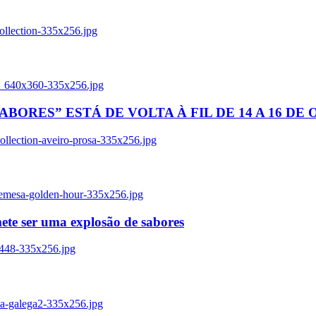
ollection-335x256.jpg
tl_640x360-335x256.jpg
BORES” ESTÁ DE VOLTA À FIL DE 14 A 16 DE
llection-aveiro-prosa-335x256.jpg
remesa-golden-hour-335x256.jpg
ete ser uma explosão de sabores
8448-335x256.jpg
ia-galega2-335x256.jpg