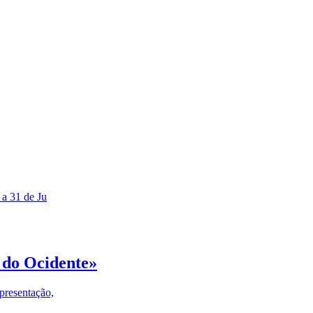
 a 31 de Ju
 do Ocidente»
presentação,