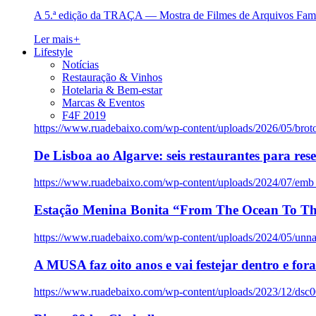
A 5.ª edição da TRAÇA — Mostra de Filmes de Arquivos Famil
Ler mais
+
Lifestyle
Notícias
Restauração & Vinhos
Hotelaria & Bem-estar
Marcas & Eventos
F4F 2019
https://www.ruadebaixo.com/wp-content/uploads/2026/05/brot
De Lisboa ao Algarve: seis restaurantes para res
https://www.ruadebaixo.com/wp-content/uploads/2024/07/emb
Estação Menina Bonita “From The Ocean To Th
https://www.ruadebaixo.com/wp-content/uploads/2024/05/un
A MUSA faz oito anos e vai festejar dentro e fora
https://www.ruadebaixo.com/wp-content/uploads/2023/12/dsc