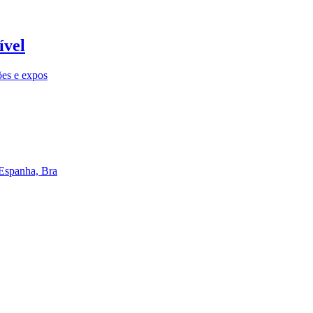
ível
ões e expos
 Espanha, Bra