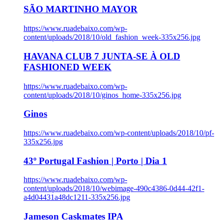
SÃO MARTINHO MAYOR
https://www.ruadebaixo.com/wp-
content/uploads/2018/10/old_fashion_week-335x256.jpg
HAVANA CLUB 7 JUNTA-SE À OLD
FASHIONED WEEK
https://www.ruadebaixo.com/wp-
content/uploads/2018/10/ginos_home-335x256.jpg
Ginos
https://www.ruadebaixo.com/wp-content/uploads/2018/10/pf-
335x256.jpg
43º Portugal Fashion | Porto | Dia 1
https://www.ruadebaixo.com/wp-
content/uploads/2018/10/webimage-490c4386-0d44-42f1-
a4d04431a48dc1211-335x256.jpg
Jameson Caskmates IPA