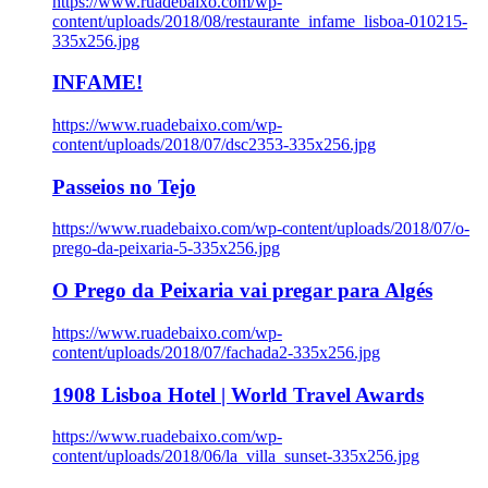
https://www.ruadebaixo.com/wp-
content/uploads/2018/08/restaurante_infame_lisboa-010215-
335x256.jpg
INFAME!
https://www.ruadebaixo.com/wp-
content/uploads/2018/07/dsc2353-335x256.jpg
Passeios no Tejo
https://www.ruadebaixo.com/wp-content/uploads/2018/07/o-
prego-da-peixaria-5-335x256.jpg
O Prego da Peixaria vai pregar para Algés
https://www.ruadebaixo.com/wp-
content/uploads/2018/07/fachada2-335x256.jpg
1908 Lisboa Hotel | World Travel Awards
https://www.ruadebaixo.com/wp-
content/uploads/2018/06/la_villa_sunset-335x256.jpg