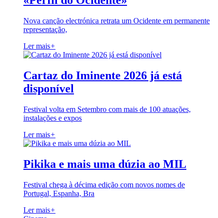
«Perfil do Ocidente»
Nova canção electrónica retrata um Ocidente em permanente
representação,
Ler mais
+
Cartaz do Iminente 2026 já está
disponível
Festival volta em Setembro com mais de 100 atuações,
instalações e expos
Ler mais
+
Pikika e mais uma dúzia ao MIL
Festival chega à décima edição com novos nomes de
Portugal, Espanha, Bra
Ler mais
+