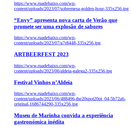
https://www.ruadebaixo.com/wp-
content/uploads/2023/07/sobremesa-golden-hour-335x256.jpg
“Envy” apresenta nova carta de Verão que
promete ser uma explosão de sabores
https://www.ruadebaixo.com/wp-
content/uploads/2023/07/a7r8448-335x256.jpg
ARTBEERFEST 2023
https://www.ruadebaixo.com/wp-
content/uploads/2023/06/aldeia-galega2-335x256.jpg
Festival Vinhos n’Aldeia
https://www.ruadebaixo.com/wp-
content/uploads/2023/06/488496-the20spot20pt_04-5b72a6-
original-1686744290-335x256.jpg
Museu de Marinha convida a experiência
gastronómica inédita