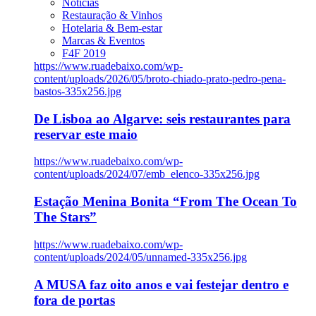
Notícias
Restauração & Vinhos
Hotelaria & Bem-estar
Marcas & Eventos
F4F 2019
https://www.ruadebaixo.com/wp-
content/uploads/2026/05/broto-chiado-prato-pedro-pena-
bastos-335x256.jpg
De Lisboa ao Algarve: seis restaurantes para
reservar este maio
https://www.ruadebaixo.com/wp-
content/uploads/2024/07/emb_elenco-335x256.jpg
Estação Menina Bonita “From The Ocean To
The Stars”
https://www.ruadebaixo.com/wp-
content/uploads/2024/05/unnamed-335x256.jpg
A MUSA faz oito anos e vai festejar dentro e
fora de portas