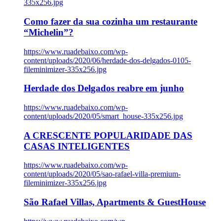
335x256.jpg
Como fazer da sua cozinha um restaurante
“Michelin”?
https://www.ruadebaixo.com/wp-
content/uploads/2020/06/herdade-dos-delgados-0105-
fileminimizer-335x256.jpg
Herdade dos Delgados reabre em junho
https://www.ruadebaixo.com/wp-
content/uploads/2020/05/smart_house-335x256.jpg
A CRESCENTE POPULARIDADE DAS
CASAS INTELIGENTES
https://www.ruadebaixo.com/wp-
content/uploads/2020/05/sao-rafael-villa-premium-
fileminimizer-335x256.jpg
São Rafael Villas, Apartments & GuestHouse