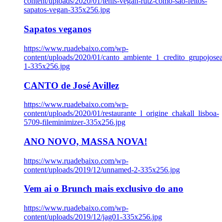
content/uploads/2020/01/tenis-vegan-rutz-como-sao-feitos-
sapatos-vegan-335x256.jpg
Sapatos veganos
https://www.ruadebaixo.com/wp-
content/uploads/2020/01/canto_ambiente_1_credito_grupojosea
1-335x256.jpg
CANTO de José Avillez
https://www.ruadebaixo.com/wp-
content/uploads/2020/01/restaurante_l_origine_chakall_lisboa-
5709-fileminimizer-335x256.jpg
ANO NOVO, MASSA NOVA!
https://www.ruadebaixo.com/wp-
content/uploads/2019/12/unnamed-2-335x256.jpg
Vem ai o Brunch mais exclusivo do ano
https://www.ruadebaixo.com/wp-
content/uploads/2019/12/jag01-335x256.jpg