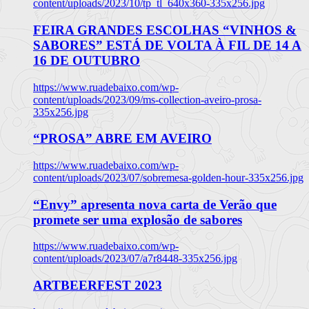
content/uploads/2023/10/tp_tl_640x360-335x256.jpg
FEIRA GRANDES ESCOLHAS “VINHOS &
SABORES” ESTÁ DE VOLTA À FIL DE 14 A
16 DE OUTUBRO
https://www.ruadebaixo.com/wp-
content/uploads/2023/09/ms-collection-aveiro-prosa-
335x256.jpg
“PROSA” ABRE EM AVEIRO
https://www.ruadebaixo.com/wp-
content/uploads/2023/07/sobremesa-golden-hour-335x256.jpg
“Envy” apresenta nova carta de Verão que
promete ser uma explosão de sabores
https://www.ruadebaixo.com/wp-
content/uploads/2023/07/a7r8448-335x256.jpg
ARTBEERFEST 2023