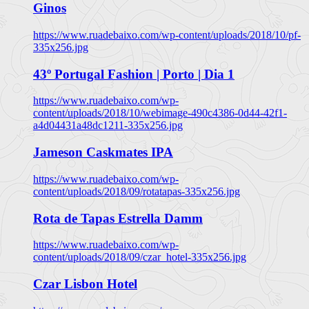
Ginos
https://www.ruadebaixo.com/wp-content/uploads/2018/10/pf-
335x256.jpg
43º Portugal Fashion | Porto | Dia 1
https://www.ruadebaixo.com/wp-
content/uploads/2018/10/webimage-490c4386-0d44-42f1-
a4d04431a48dc1211-335x256.jpg
Jameson Caskmates IPA
https://www.ruadebaixo.com/wp-
content/uploads/2018/09/rotatapas-335x256.jpg
Rota de Tapas Estrella Damm
https://www.ruadebaixo.com/wp-
content/uploads/2018/09/czar_hotel-335x256.jpg
Czar Lisbon Hotel