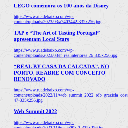
LEGO comemora os 100 anos da Disney
https://www.ruadebaixo.com/wp-
content/uploads/2023/03/a7403442-335x256.jpg
TAP e “The Art of Tasting Portugal”
apresentam Local Stars
https://www.ruadebaixo.com/wp-
content/uploads/2023/03/lf_realinteriores-26-335x256.jpg
“REAL BY CASA DA CALÇADA”, NO
PORTO, REABRE COM CONCEITO
RENOVADO
https://www.ruadebaixo.com/wp-
content/uploads/2022/11/web_summit_2022_rdb_graziela_cost
47-335x256.jpg
Web Summit 2022
https://www.ruadebaixo.com/wp-
content/uploads/2022/11/image003-2-335x256.jpg