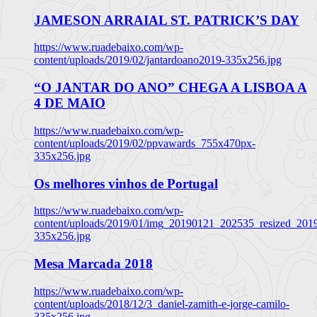
JAMESON ARRAIAL ST. PATRICK’S DAY
https://www.ruadebaixo.com/wp-
content/uploads/2019/02/jantardoano2019-335x256.jpg
“O JANTAR DO ANO” CHEGA A LISBOA A
4 DE MAIO
https://www.ruadebaixo.com/wp-
content/uploads/2019/02/ppvawards_755x470px-
335x256.jpg
Os melhores vinhos de Portugal
https://www.ruadebaixo.com/wp-
content/uploads/2019/01/img_20190121_202535_resized_20
335x256.jpg
Mesa Marcada 2018
https://www.ruadebaixo.com/wp-
content/uploads/2018/12/3_daniel-zamith-e-jorge-camilo-
335x256.jpg