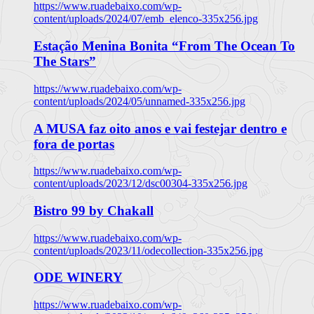
https://www.ruadebaixo.com/wp-
content/uploads/2024/07/emb_elenco-335x256.jpg
Estação Menina Bonita “From The Ocean To
The Stars”
https://www.ruadebaixo.com/wp-
content/uploads/2024/05/unnamed-335x256.jpg
A MUSA faz oito anos e vai festejar dentro e
fora de portas
https://www.ruadebaixo.com/wp-
content/uploads/2023/12/dsc00304-335x256.jpg
Bistro 99 by Chakall
https://www.ruadebaixo.com/wp-
content/uploads/2023/11/odecollection-335x256.jpg
ODE WINERY
https://www.ruadebaixo.com/wp-