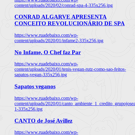
content/uploads/2020/02/conrad-spa-4-335x256.jpg
CONRAD ALGARVE APRESENTA
CONCEITO REVOLUCIONÁRIO DE SPA
https://www.ruadebaixo.com/wp-
content/uploads/2020/01/infame2-335x256.jpg
No Infame, O Chef faz Par
https://www.ruadebaixo.com/wp-
content/uploads/2020/01/tenis-vegan-rutz-como-sao-feitos-
sapatos-vegan-335x256.jpg
Sapatos veganos
https://www.ruadebaixo.com/wp-
content/uploads/2020/01/canto_ambiente_1_credito_grupojosea
1-335x256.jpg
CANTO de José Avillez
https://www.ruadebaixo.com/wp-