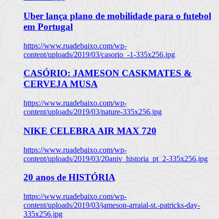
Uber lança plano de mobilidade para o futebol
em Portugal
https://www.ruadebaixo.com/wp-
content/uploads/2019/03/casorio_-1-335x256.jpg
CASÓRIO: JAMESON CASKMATES &
CERVEJA MUSA
https://www.ruadebaixo.com/wp-
content/uploads/2019/03/nature-335x256.jpg
NIKE CELEBRA AIR MAX 720
https://www.ruadebaixo.com/wp-
content/uploads/2019/03/20aniv_historia_pt_2-335x256.jpg
20 anos de HISTÓRIA
https://www.ruadebaixo.com/wp-
content/uploads/2019/03/jameson-arraial-st.-patricks-day-
335x256.jpg