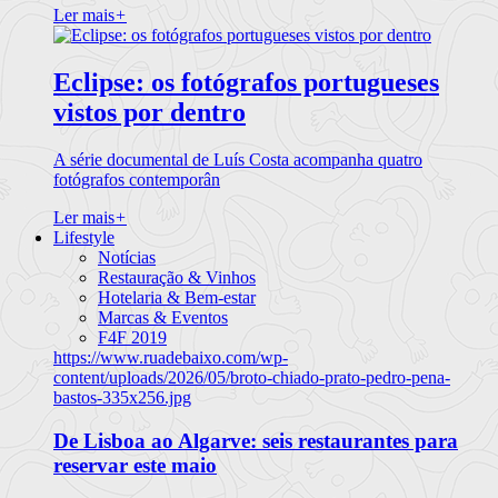
Ler mais
+
Eclipse: os fotógrafos portugueses
vistos por dentro
A série documental de Luís Costa acompanha quatro
fotógrafos contemporân
Ler mais
+
Lifestyle
Notícias
Restauração & Vinhos
Hotelaria & Bem-estar
Marcas & Eventos
F4F 2019
https://www.ruadebaixo.com/wp-
content/uploads/2026/05/broto-chiado-prato-pedro-pena-
bastos-335x256.jpg
De Lisboa ao Algarve: seis restaurantes para
reservar este maio