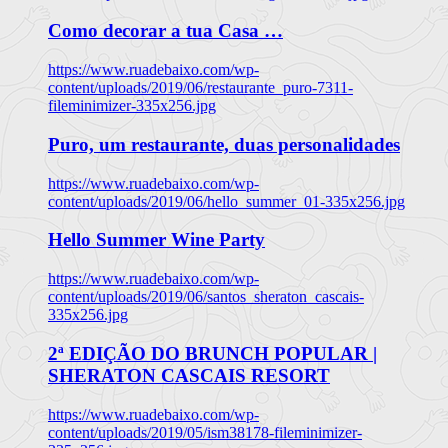
Como decorar a tua Casa …
https://www.ruadebaixo.com/wp-
content/uploads/2019/06/restaurante_puro-7311-
fileminimizer-335x256.jpg
Puro, um restaurante, duas personalidades
https://www.ruadebaixo.com/wp-
content/uploads/2019/06/hello_summer_01-335x256.jpg
Hello Summer Wine Party
https://www.ruadebaixo.com/wp-
content/uploads/2019/06/santos_sheraton_cascais-
335x256.jpg
2ª EDIÇÃO DO BRUNCH POPULAR |
SHERATON CASCAIS RESORT
https://www.ruadebaixo.com/wp-
content/uploads/2019/05/ism38178-fileminimizer-