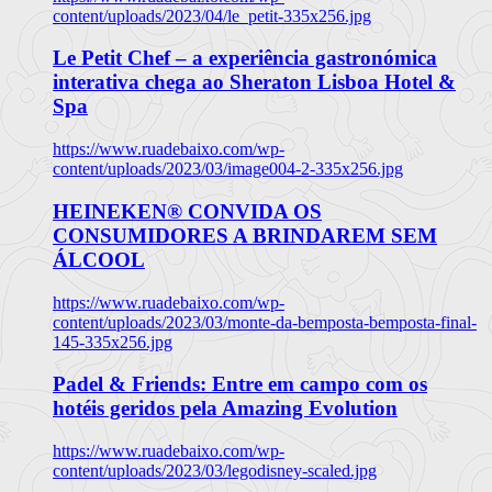
content/uploads/2023/04/le_petit-335x256.jpg
Le Petit Chef – a experiência gastronómica
interativa chega ao Sheraton Lisboa Hotel &
Spa
https://www.ruadebaixo.com/wp-
content/uploads/2023/03/image004-2-335x256.jpg
HEINEKEN® CONVIDA OS
CONSUMIDORES A BRINDAREM SEM
ÁLCOOL
https://www.ruadebaixo.com/wp-
content/uploads/2023/03/monte-da-bemposta-bemposta-final-
145-335x256.jpg
Padel & Friends: Entre em campo com os
hotéis geridos pela Amazing Evolution
https://www.ruadebaixo.com/wp-
content/uploads/2023/03/legodisney-scaled.jpg