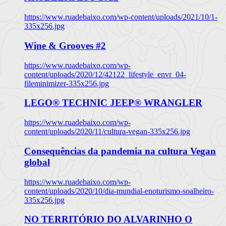
https://www.ruadebaixo.com/wp-content/uploads/2021/10/1-
335x256.jpg
Wine & Grooves #2
https://www.ruadebaixo.com/wp-
content/uploads/2020/12/42122_lifestyle_envr_04-
fileminimizer-335x256.jpg
LEGO® TECHNIC JEEP® WRANGLER
https://www.ruadebaixo.com/wp-
content/uploads/2020/11/cultura-vegan-335x256.jpg
Consequências da pandemia na cultura Vegan
global
https://www.ruadebaixo.com/wp-
content/uploads/2020/10/dia-mundial-enoturismo-soalheiro-
335x256.jpg
NO TERRITÓRIO DO ALVARINHO O