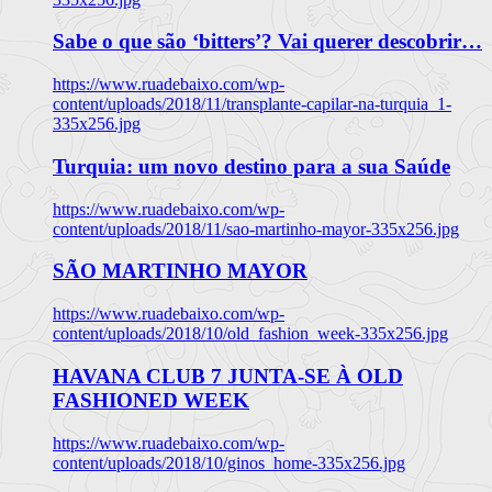
Sabe o que são ‘bitters’? Vai querer descobrir…
https://www.ruadebaixo.com/wp-
content/uploads/2018/11/transplante-capilar-na-turquia_1-
335x256.jpg
Turquia: um novo destino para a sua Saúde
https://www.ruadebaixo.com/wp-
content/uploads/2018/11/sao-martinho-mayor-335x256.jpg
SÃO MARTINHO MAYOR
https://www.ruadebaixo.com/wp-
content/uploads/2018/10/old_fashion_week-335x256.jpg
HAVANA CLUB 7 JUNTA-SE À OLD
FASHIONED WEEK
https://www.ruadebaixo.com/wp-
content/uploads/2018/10/ginos_home-335x256.jpg