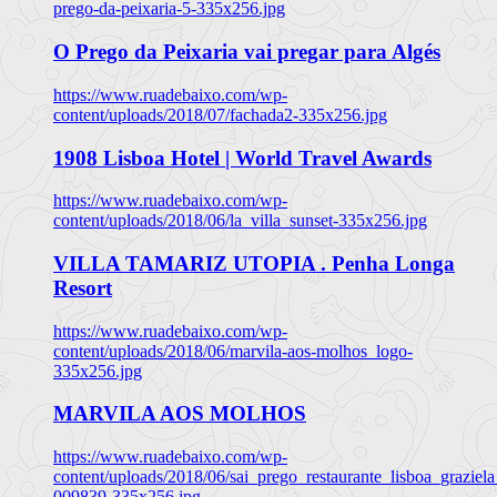
prego-da-peixaria-5-335x256.jpg
O Prego da Peixaria vai pregar para Algés
https://www.ruadebaixo.com/wp-
content/uploads/2018/07/fachada2-335x256.jpg
1908 Lisboa Hotel | World Travel Awards
https://www.ruadebaixo.com/wp-
content/uploads/2018/06/la_villa_sunset-335x256.jpg
VILLA TAMARIZ UTOPIA . Penha Longa
Resort
https://www.ruadebaixo.com/wp-
content/uploads/2018/06/marvila-aos-molhos_logo-
335x256.jpg
MARVILA AOS MOLHOS
https://www.ruadebaixo.com/wp-
content/uploads/2018/06/sai_prego_restaurante_lisboa_graziela
009839-335x256.jpg