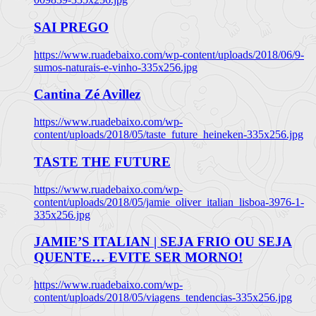
SAI PREGO
https://www.ruadebaixo.com/wp-content/uploads/2018/06/9-
sumos-naturais-e-vinho-335x256.jpg
Cantina Zé Avillez
https://www.ruadebaixo.com/wp-
content/uploads/2018/05/taste_future_heineken-335x256.jpg
TASTE THE FUTURE
https://www.ruadebaixo.com/wp-
content/uploads/2018/05/jamie_oliver_italian_lisboa-3976-1-
335x256.jpg
JAMIE’S ITALIAN | SEJA FRIO OU SEJA
QUENTE… EVITE SER MORNO!
https://www.ruadebaixo.com/wp-
content/uploads/2018/05/viagens_tendencias-335x256.jpg