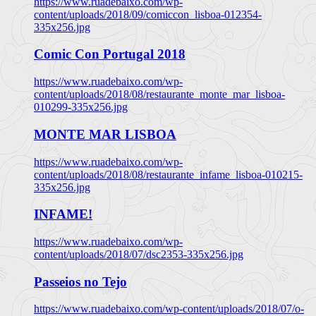
https://www.ruadebaixo.com/wp-
content/uploads/2018/09/comiccon_lisboa-012354-
335x256.jpg
Comic Con Portugal 2018
https://www.ruadebaixo.com/wp-
content/uploads/2018/08/restaurante_monte_mar_lisboa-
010299-335x256.jpg
MONTE MAR LISBOA
https://www.ruadebaixo.com/wp-
content/uploads/2018/08/restaurante_infame_lisboa-010215-
335x256.jpg
INFAME!
https://www.ruadebaixo.com/wp-
content/uploads/2018/07/dsc2353-335x256.jpg
Passeios no Tejo
https://www.ruadebaixo.com/wp-content/uploads/2018/07/o-