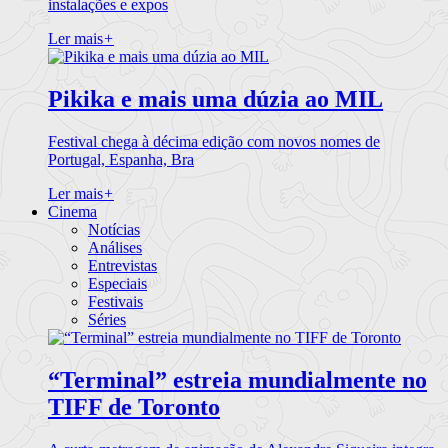
instalações e expos
Ler mais
+
Pikika e mais uma dúzia ao MIL
Festival chega à décima edição com novos nomes de
Portugal, Espanha, Bra
Ler mais
+
Cinema
Notícias
Análises
Entrevistas
Especiais
Festivais
Séries
“Terminal” estreia mundialmente no
TIFF de Toronto