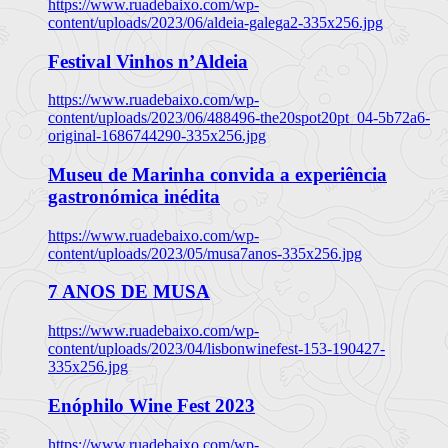
https://www.ruadebaixo.com/wp-
content/uploads/2023/06/aldeia-galega2-335x256.jpg
Festival Vinhos n’Aldeia
https://www.ruadebaixo.com/wp-
content/uploads/2023/06/488496-the20spot20pt_04-5b72a6-
original-1686744290-335x256.jpg
Museu de Marinha convida a experiência
gastronómica inédita
https://www.ruadebaixo.com/wp-
content/uploads/2023/05/musa7anos-335x256.jpg
7 ANOS DE MUSA
https://www.ruadebaixo.com/wp-
content/uploads/2023/04/lisbonwinefest-153-190427-
335x256.jpg
Enóphilo Wine Fest 2023
https://www.ruadebaixo.com/wp-