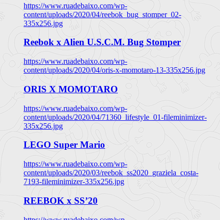
https://www.ruadebaixo.com/wp-
content/uploads/2020/04/reebok_bug_stomper_02-
335x256.jpg
Reebok x Alien U.S.C.M. Bug Stomper
https://www.ruadebaixo.com/wp-
content/uploads/2020/04/oris-x-momotaro-13-335x256.jpg
ORIS X MOMOTARO
https://www.ruadebaixo.com/wp-
content/uploads/2020/04/71360_lifestyle_01-fileminimizer-
335x256.jpg
LEGO Super Mario
https://www.ruadebaixo.com/wp-
content/uploads/2020/03/reebok_ss2020_graziela_costa-
7193-fileminimizer-335x256.jpg
REEBOK x SS’20
https://www.ruadebaixo.com/wp-