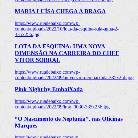
MARIA LUÍSA CHEGA A BRAGA
https://www.ruadebaixo.com/wp-
content/uploads/2022/10/lota-da-esquina-sala-agua-2-
335x256.jpg
LOTA DA ESQUINA: UMA NOVA
DIMENSÃO NA CARREIRA DO CHEF
VÍTOR SOBRAL
https://www.ruadebaixo.com/wp-
content/uploads/2022/09/aniversario-embaixada-335x256.jpg
Pink Night by EmbaiXada
https://www.ruadebaixo.com/wp-
content/uploads/2022/09/img_9030-335x256.jpg
“O Nascimento de Neptunia”, nas Oficinas
Marques
https://www.ruadebaixo.com/wp-