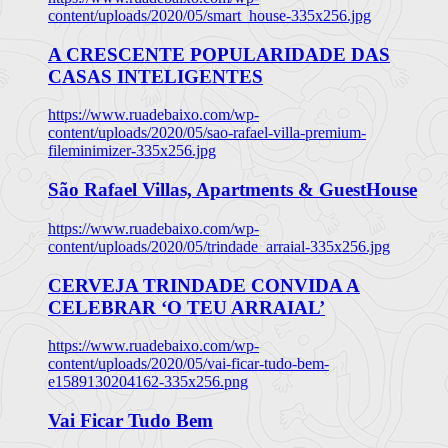
content/uploads/2020/05/smart_house-335x256.jpg
A CRESCENTE POPULARIDADE DAS
CASAS INTELIGENTES
https://www.ruadebaixo.com/wp-
content/uploads/2020/05/sao-rafael-villa-premium-
fileminimizer-335x256.jpg
São Rafael Villas, Apartments & GuestHouse
https://www.ruadebaixo.com/wp-
content/uploads/2020/05/trindade_arraial-335x256.jpg
CERVEJA TRINDADE CONVIDA A
CELEBRAR ‘O TEU ARRAIAL’
https://www.ruadebaixo.com/wp-
content/uploads/2020/05/vai-ficar-tudo-bem-
e1589130204162-335x256.png
Vai Ficar Tudo Bem