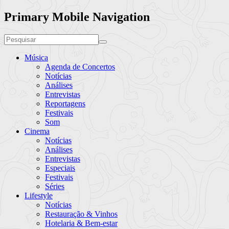
Primary Mobile Navigation
Música
Agenda de Concertos
Notícias
Análises
Entrevistas
Reportagens
Festivais
Som
Cinema
Notícias
Análises
Entrevistas
Especiais
Festivais
Séries
Lifestyle
Notícias
Restauração & Vinhos
Hotelaria & Bem-estar