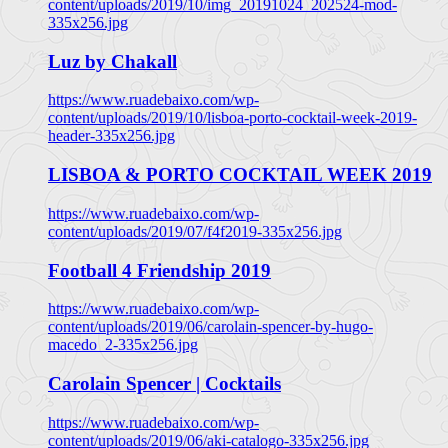
content/uploads/2019/10/img_20191024_202524-mod-
335x256.jpg
Luz by Chakall
https://www.ruadebaixo.com/wp-
content/uploads/2019/10/lisboa-porto-cocktail-week-2019-
header-335x256.jpg
LISBOA & PORTO COCKTAIL WEEK 2019
https://www.ruadebaixo.com/wp-
content/uploads/2019/07/f4f2019-335x256.jpg
Football 4 Friendship 2019
https://www.ruadebaixo.com/wp-
content/uploads/2019/06/carolain-spencer-by-hugo-
macedo_2-335x256.jpg
Carolain Spencer | Cocktails
https://www.ruadebaixo.com/wp-
content/uploads/2019/06/aki-catalogo-335x256.jpg