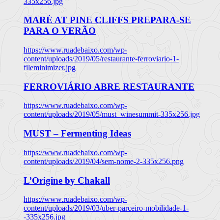
335x256.jpg
MARÉ AT PINE CLIFFS PREPARA-SE
PARA O VERÃO
https://www.ruadebaixo.com/wp-
content/uploads/2019/05/restaurante-ferroviario-1-
fileminimizer.jpg
FERROVIÁRIO ABRE RESTAURANTE
https://www.ruadebaixo.com/wp-
content/uploads/2019/05/must_winesummit-335x256.jpg
MUST – Fermenting Ideas
https://www.ruadebaixo.com/wp-
content/uploads/2019/04/sem-nome-2-335x256.png
L’Origine by Chakall
https://www.ruadebaixo.com/wp-
content/uploads/2019/03/uber-parceiro-mobilidade-1-
-335x256.jpg