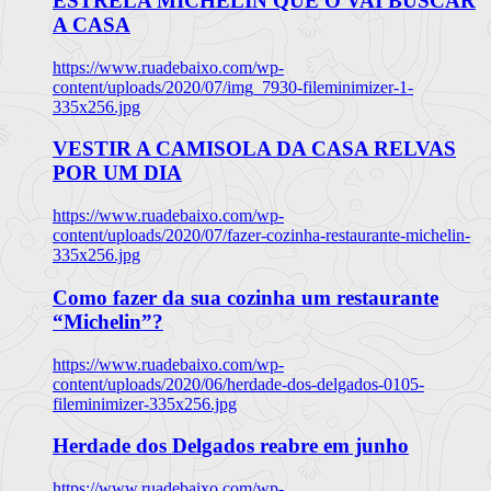
ESTRELA MICHELIN QUE O VAI BUSCAR
A CASA
https://www.ruadebaixo.com/wp-
content/uploads/2020/07/img_7930-fileminimizer-1-
335x256.jpg
VESTIR A CAMISOLA DA CASA RELVAS
POR UM DIA
https://www.ruadebaixo.com/wp-
content/uploads/2020/07/fazer-cozinha-restaurante-michelin-
335x256.jpg
Como fazer da sua cozinha um restaurante
“Michelin”?
https://www.ruadebaixo.com/wp-
content/uploads/2020/06/herdade-dos-delgados-0105-
fileminimizer-335x256.jpg
Herdade dos Delgados reabre em junho
https://www.ruadebaixo.com/wp-