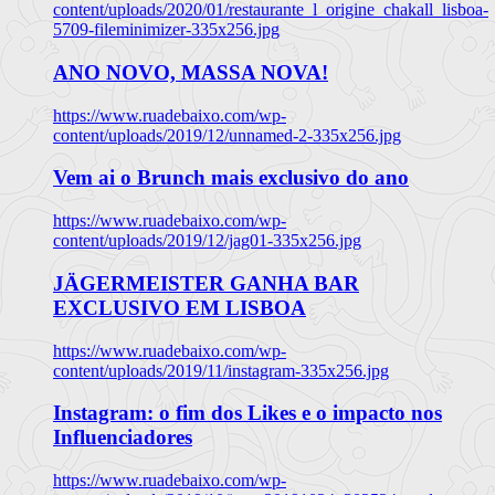
content/uploads/2020/01/restaurante_l_origine_chakall_lisboa-
5709-fileminimizer-335x256.jpg
ANO NOVO, MASSA NOVA!
https://www.ruadebaixo.com/wp-
content/uploads/2019/12/unnamed-2-335x256.jpg
Vem ai o Brunch mais exclusivo do ano
https://www.ruadebaixo.com/wp-
content/uploads/2019/12/jag01-335x256.jpg
JÄGERMEISTER GANHA BAR
EXCLUSIVO EM LISBOA
https://www.ruadebaixo.com/wp-
content/uploads/2019/11/instagram-335x256.jpg
Instagram: o fim dos Likes e o impacto nos
Influenciadores
https://www.ruadebaixo.com/wp-