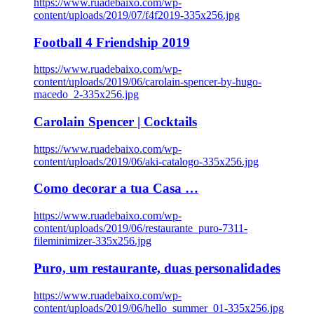
https://www.ruadebaixo.com/wp-
content/uploads/2019/07/f4f2019-335x256.jpg
Football 4 Friendship 2019
https://www.ruadebaixo.com/wp-
content/uploads/2019/06/carolain-spencer-by-hugo-
macedo_2-335x256.jpg
Carolain Spencer | Cocktails
https://www.ruadebaixo.com/wp-
content/uploads/2019/06/aki-catalogo-335x256.jpg
Como decorar a tua Casa …
https://www.ruadebaixo.com/wp-
content/uploads/2019/06/restaurante_puro-7311-
fileminimizer-335x256.jpg
Puro, um restaurante, duas personalidades
https://www.ruadebaixo.com/wp-
content/uploads/2019/06/hello_summer_01-335x256.jpg