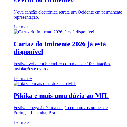
«Perfil do Ocidente»
Nova canção electrónica retrata um Ocidente em permanente
representação,
Ler mais
+
Cartaz do Iminente 2026 já está
disponível
Festival volta em Setembro com mais de 100 atuações,
instalações e expos
Ler mais
+
Pikika e mais uma dúzia ao MIL
Festival chega à décima edição com novos nomes de
Portugal, Espanha, Bra
Ler mais
+