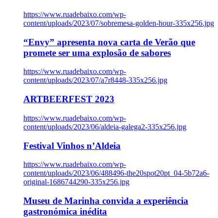
https://www.ruadebaixo.com/wp-
content/uploads/2023/07/sobremesa-golden-hour-335x256.jpg
“Envy” apresenta nova carta de Verão que
promete ser uma explosão de sabores
https://www.ruadebaixo.com/wp-
content/uploads/2023/07/a7r8448-335x256.jpg
ARTBEERFEST 2023
https://www.ruadebaixo.com/wp-
content/uploads/2023/06/aldeia-galega2-335x256.jpg
Festival Vinhos n’Aldeia
https://www.ruadebaixo.com/wp-
content/uploads/2023/06/488496-the20spot20pt_04-5b72a6-
original-1686744290-335x256.jpg
Museu de Marinha convida a experiência
gastronómica inédita