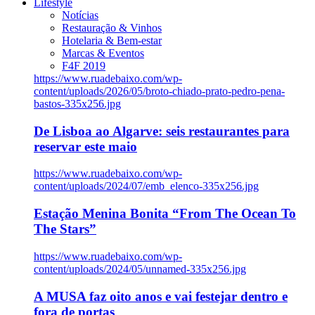
Lifestyle
Notícias
Restauração & Vinhos
Hotelaria & Bem-estar
Marcas & Eventos
F4F 2019
https://www.ruadebaixo.com/wp-
content/uploads/2026/05/broto-chiado-prato-pedro-pena-
bastos-335x256.jpg
De Lisboa ao Algarve: seis restaurantes para
reservar este maio
https://www.ruadebaixo.com/wp-
content/uploads/2024/07/emb_elenco-335x256.jpg
Estação Menina Bonita “From The Ocean To
The Stars”
https://www.ruadebaixo.com/wp-
content/uploads/2024/05/unnamed-335x256.jpg
A MUSA faz oito anos e vai festejar dentro e
fora de portas