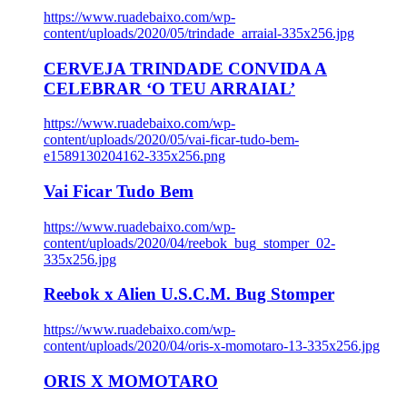
https://www.ruadebaixo.com/wp-
content/uploads/2020/05/trindade_arraial-335x256.jpg
CERVEJA TRINDADE CONVIDA A
CELEBRAR ‘O TEU ARRAIAL’
https://www.ruadebaixo.com/wp-
content/uploads/2020/05/vai-ficar-tudo-bem-
e1589130204162-335x256.png
Vai Ficar Tudo Bem
https://www.ruadebaixo.com/wp-
content/uploads/2020/04/reebok_bug_stomper_02-
335x256.jpg
Reebok x Alien U.S.C.M. Bug Stomper
https://www.ruadebaixo.com/wp-
content/uploads/2020/04/oris-x-momotaro-13-335x256.jpg
ORIS X MOMOTARO