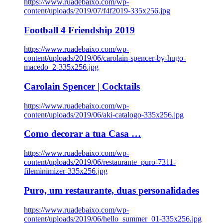
https://www.ruadebaixo.com/wp-
content/uploads/2019/07/f4f2019-335x256.jpg
Football 4 Friendship 2019
https://www.ruadebaixo.com/wp-
content/uploads/2019/06/carolain-spencer-by-hugo-
macedo_2-335x256.jpg
Carolain Spencer | Cocktails
https://www.ruadebaixo.com/wp-
content/uploads/2019/06/aki-catalogo-335x256.jpg
Como decorar a tua Casa …
https://www.ruadebaixo.com/wp-
content/uploads/2019/06/restaurante_puro-7311-
fileminimizer-335x256.jpg
Puro, um restaurante, duas personalidades
https://www.ruadebaixo.com/wp-
content/uploads/2019/06/hello_summer_01-335x256.jpg