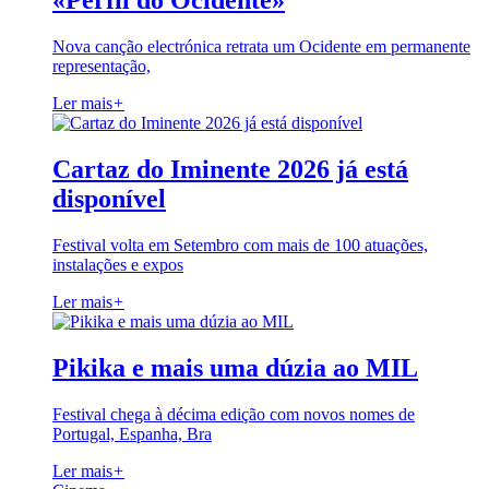
«Perfil do Ocidente»
Nova canção electrónica retrata um Ocidente em permanente
representação,
Ler mais
+
Cartaz do Iminente 2026 já está
disponível
Festival volta em Setembro com mais de 100 atuações,
instalações e expos
Ler mais
+
Pikika e mais uma dúzia ao MIL
Festival chega à décima edição com novos nomes de
Portugal, Espanha, Bra
Ler mais
+