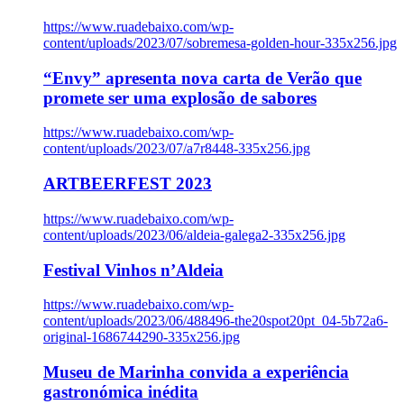
https://www.ruadebaixo.com/wp-
content/uploads/2023/07/sobremesa-golden-hour-335x256.jpg
“Envy” apresenta nova carta de Verão que
promete ser uma explosão de sabores
https://www.ruadebaixo.com/wp-
content/uploads/2023/07/a7r8448-335x256.jpg
ARTBEERFEST 2023
https://www.ruadebaixo.com/wp-
content/uploads/2023/06/aldeia-galega2-335x256.jpg
Festival Vinhos n’Aldeia
https://www.ruadebaixo.com/wp-
content/uploads/2023/06/488496-the20spot20pt_04-5b72a6-
original-1686744290-335x256.jpg
Museu de Marinha convida a experiência
gastronómica inédita