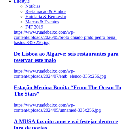
Lifestyle
Notícias
Restauração & Vinhos
Hotelaria & Bem-estar
Marcas & Eventos
F4F 2019
https://www.ruadebaixo.com/wp-
content/uploads/2026/05/broto-chiado-prato-pedro-pena-
bastos-335x256.jpg
De Lisboa ao Algarve: seis restaurantes para
reservar este maio
https://www.ruadebaixo.com/wp-
content/uploads/2024/07/emb_elenco-335x256.jpg
Estação Menina Bonita “From The Ocean To
The Stars”
https://www.ruadebaixo.com/wp-
content/uploads/2024/05/unnamed-335x256.jpg
A MUSA faz oito anos e vai festejar dentro e
fora de portas