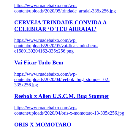
https://www.ruadebaixo.com/wp-
content/uploads/2020/05/trindade_arraial-335x256.jpg
CERVEJA TRINDADE CONVIDA A
CELEBRAR ‘O TEU ARRAIAL’
https://www.ruadebaixo.com/wp-
content/uploads/2020/05/vai-ficar-tudo-bem-
e1589130204162-335x256.png
Vai Ficar Tudo Bem
https://www.ruadebaixo.com/wp-
content/uploads/2020/04/reebok_bug_stomper_02-
335x256.jpg
Reebok x Alien U.S.C.M. Bug Stomper
https://www.ruadebaixo.com/wp-
content/uploads/2020/04/oris-x-momotaro-13-335x256.jpg
ORIS X MOMOTARO