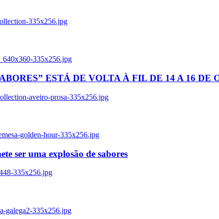
ollection-335x256.jpg
tl_640x360-335x256.jpg
BORES” ESTÁ DE VOLTA À FIL DE 14 A 16 DE
llection-aveiro-prosa-335x256.jpg
remesa-golden-hour-335x256.jpg
ete ser uma explosão de sabores
8448-335x256.jpg
ia-galega2-335x256.jpg