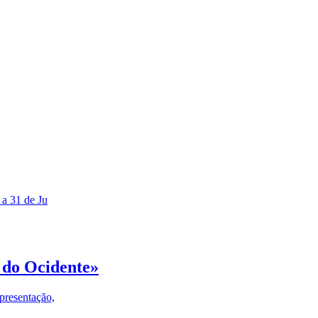
 a 31 de Ju
 do Ocidente»
presentação,