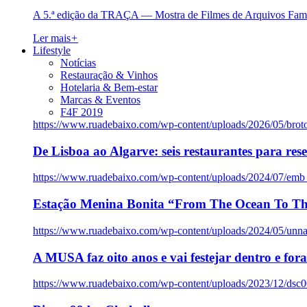
A 5.ª edição da TRAÇA — Mostra de Filmes de Arquivos Famil
Ler mais
+
Lifestyle
Notícias
Restauração & Vinhos
Hotelaria & Bem-estar
Marcas & Eventos
F4F 2019
https://www.ruadebaixo.com/wp-content/uploads/2026/05/brot
De Lisboa ao Algarve: seis restaurantes para res
https://www.ruadebaixo.com/wp-content/uploads/2024/07/emb
Estação Menina Bonita “From The Ocean To Th
https://www.ruadebaixo.com/wp-content/uploads/2024/05/un
A MUSA faz oito anos e vai festejar dentro e fora
https://www.ruadebaixo.com/wp-content/uploads/2023/12/dsc