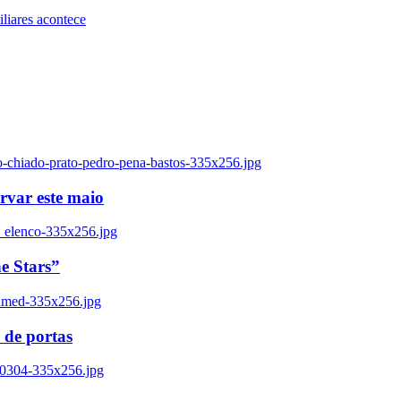
iares acontece
o-chiado-prato-pedro-pena-bastos-335x256.jpg
ervar este maio
_elenco-335x256.jpg
e Stars”
named-335x256.jpg
 de portas
00304-335x256.jpg