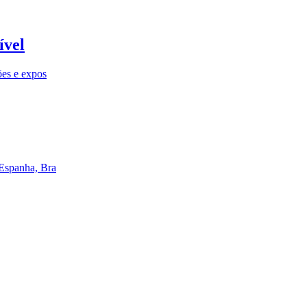
ível
ões e expos
 Espanha, Bra