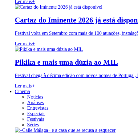
Ler mais
+
Cartaz do Iminente 2026 já está dispon
Festival volta em Setembro com mais de 100 atuações, instalaç
Ler mais
+
Pikika e mais uma dúzia ao MIL
Festival chega à décima edição com novos nomes de Portugal,
Ler mais
+
Cinema
Notícias
Análises
Entrevistas
Especiais
Festivais
Séries