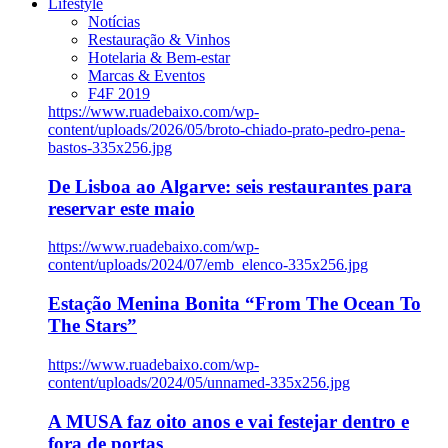
Lifestyle
Notícias
Restauração & Vinhos
Hotelaria & Bem-estar
Marcas & Eventos
F4F 2019
https://www.ruadebaixo.com/wp-
content/uploads/2026/05/broto-chiado-prato-pedro-pena-
bastos-335x256.jpg
De Lisboa ao Algarve: seis restaurantes para
reservar este maio
https://www.ruadebaixo.com/wp-
content/uploads/2024/07/emb_elenco-335x256.jpg
Estação Menina Bonita “From The Ocean To
The Stars”
https://www.ruadebaixo.com/wp-
content/uploads/2024/05/unnamed-335x256.jpg
A MUSA faz oito anos e vai festejar dentro e
fora de portas