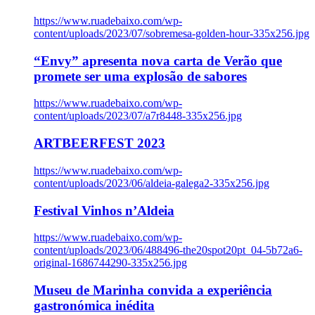
https://www.ruadebaixo.com/wp-
content/uploads/2023/07/sobremesa-golden-hour-335x256.jpg
“Envy” apresenta nova carta de Verão que
promete ser uma explosão de sabores
https://www.ruadebaixo.com/wp-
content/uploads/2023/07/a7r8448-335x256.jpg
ARTBEERFEST 2023
https://www.ruadebaixo.com/wp-
content/uploads/2023/06/aldeia-galega2-335x256.jpg
Festival Vinhos n’Aldeia
https://www.ruadebaixo.com/wp-
content/uploads/2023/06/488496-the20spot20pt_04-5b72a6-
original-1686744290-335x256.jpg
Museu de Marinha convida a experiência
gastronómica inédita