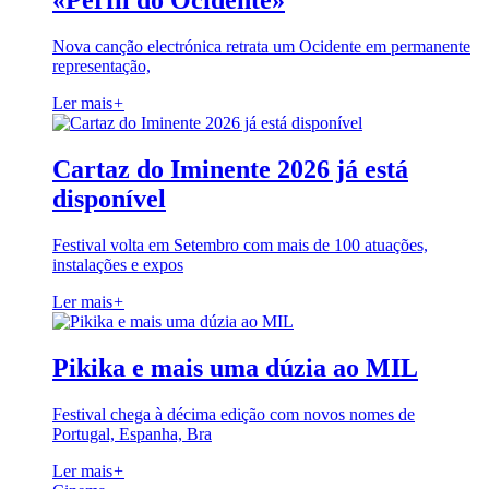
«Perfil do Ocidente»
Nova canção electrónica retrata um Ocidente em permanente
representação,
Ler mais
+
Cartaz do Iminente 2026 já está
disponível
Festival volta em Setembro com mais de 100 atuações,
instalações e expos
Ler mais
+
Pikika e mais uma dúzia ao MIL
Festival chega à décima edição com novos nomes de
Portugal, Espanha, Bra
Ler mais
+