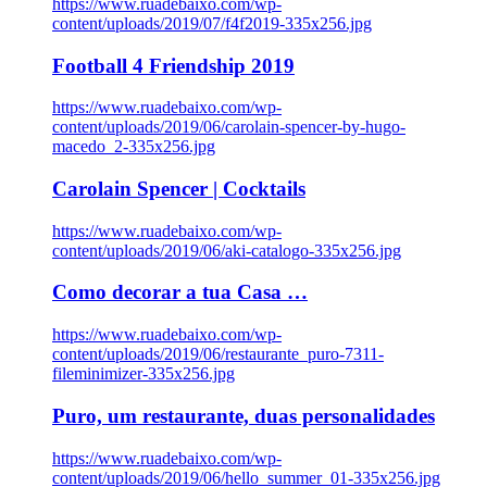
https://www.ruadebaixo.com/wp-
content/uploads/2019/07/f4f2019-335x256.jpg
Football 4 Friendship 2019
https://www.ruadebaixo.com/wp-
content/uploads/2019/06/carolain-spencer-by-hugo-
macedo_2-335x256.jpg
Carolain Spencer | Cocktails
https://www.ruadebaixo.com/wp-
content/uploads/2019/06/aki-catalogo-335x256.jpg
Como decorar a tua Casa …
https://www.ruadebaixo.com/wp-
content/uploads/2019/06/restaurante_puro-7311-
fileminimizer-335x256.jpg
Puro, um restaurante, duas personalidades
https://www.ruadebaixo.com/wp-
content/uploads/2019/06/hello_summer_01-335x256.jpg