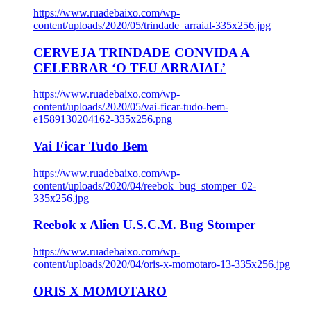
https://www.ruadebaixo.com/wp-
content/uploads/2020/05/trindade_arraial-335x256.jpg
CERVEJA TRINDADE CONVIDA A
CELEBRAR ‘O TEU ARRAIAL’
https://www.ruadebaixo.com/wp-
content/uploads/2020/05/vai-ficar-tudo-bem-
e1589130204162-335x256.png
Vai Ficar Tudo Bem
https://www.ruadebaixo.com/wp-
content/uploads/2020/04/reebok_bug_stomper_02-
335x256.jpg
Reebok x Alien U.S.C.M. Bug Stomper
https://www.ruadebaixo.com/wp-
content/uploads/2020/04/oris-x-momotaro-13-335x256.jpg
ORIS X MOMOTARO