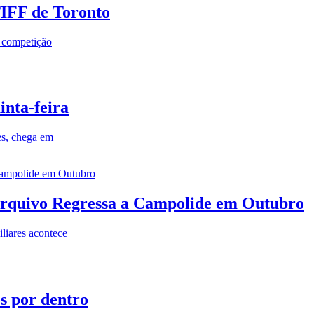
TIFF de Toronto
a competição
inta-feira
es, chega em
rquivo Regressa a Campolide em Outubro
iares acontece
os por dentro