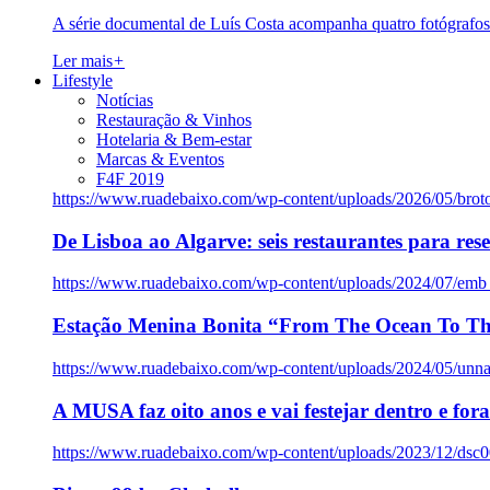
A série documental de Luís Costa acompanha quatro fotógrafo
Ler mais
+
Lifestyle
Notícias
Restauração & Vinhos
Hotelaria & Bem-estar
Marcas & Eventos
F4F 2019
https://www.ruadebaixo.com/wp-content/uploads/2026/05/brot
De Lisboa ao Algarve: seis restaurantes para res
https://www.ruadebaixo.com/wp-content/uploads/2024/07/emb
Estação Menina Bonita “From The Ocean To Th
https://www.ruadebaixo.com/wp-content/uploads/2024/05/un
A MUSA faz oito anos e vai festejar dentro e fora
https://www.ruadebaixo.com/wp-content/uploads/2023/12/dsc