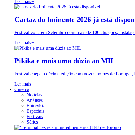
Ler mais
+
Cartaz do Iminente 2026 já está dispon
Festival volta em Setembro com mais de 100 atuações, instalaç
Ler mais
+
Pikika e mais uma dúzia ao MIL
Festival chega à décima edição com novos nomes de Portugal,
Ler mais
+
Cinema
Notícias
Análises
Entrevistas
Especiais
Festivais
Séries