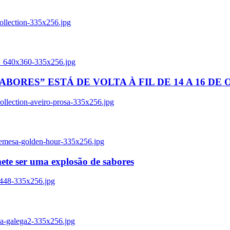
ollection-335x256.jpg
tl_640x360-335x256.jpg
BORES” ESTÁ DE VOLTA À FIL DE 14 A 16 DE
llection-aveiro-prosa-335x256.jpg
remesa-golden-hour-335x256.jpg
ete ser uma explosão de sabores
8448-335x256.jpg
ia-galega2-335x256.jpg