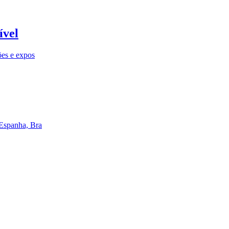
ível
ões e expos
 Espanha, Bra