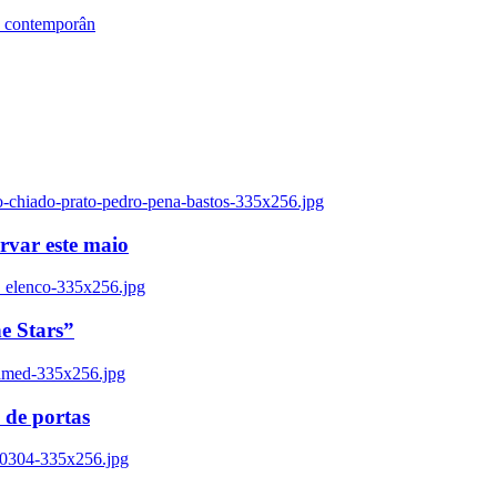
s contemporân
o-chiado-prato-pedro-pena-bastos-335x256.jpg
ervar este maio
_elenco-335x256.jpg
e Stars”
named-335x256.jpg
 de portas
00304-335x256.jpg