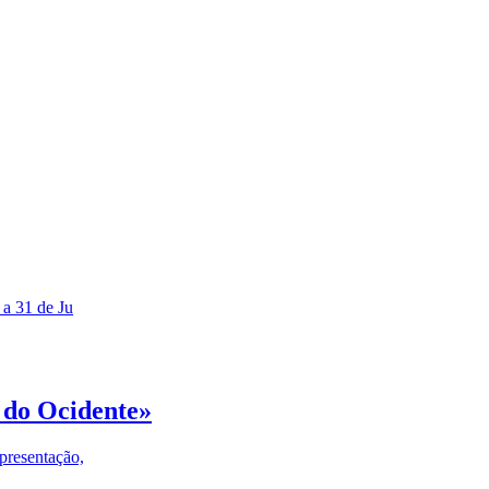
 a 31 de Ju
 do Ocidente»
presentação,