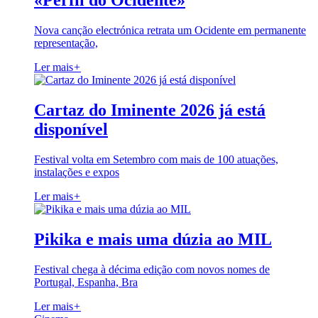
«Perfil do Ocidente»
Nova canção electrónica retrata um Ocidente em permanente
representação,
Ler mais
+
Cartaz do Iminente 2026 já está
disponível
Festival volta em Setembro com mais de 100 atuações,
instalações e expos
Ler mais
+
Pikika e mais uma dúzia ao MIL
Festival chega à décima edição com novos nomes de
Portugal, Espanha, Bra
Ler mais
+