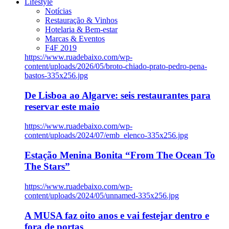
Lifestyle
Notícias
Restauração & Vinhos
Hotelaria & Bem-estar
Marcas & Eventos
F4F 2019
https://www.ruadebaixo.com/wp-
content/uploads/2026/05/broto-chiado-prato-pedro-pena-
bastos-335x256.jpg
De Lisboa ao Algarve: seis restaurantes para
reservar este maio
https://www.ruadebaixo.com/wp-
content/uploads/2024/07/emb_elenco-335x256.jpg
Estação Menina Bonita “From The Ocean To
The Stars”
https://www.ruadebaixo.com/wp-
content/uploads/2024/05/unnamed-335x256.jpg
A MUSA faz oito anos e vai festejar dentro e
fora de portas