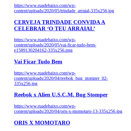
https://www.ruadebaixo.com/wp-
content/uploads/2020/05/trindade_arraial-335x256.jpg
CERVEJA TRINDADE CONVIDA A
CELEBRAR ‘O TEU ARRAIAL’
https://www.ruadebaixo.com/wp-
content/uploads/2020/05/vai-ficar-tudo-bem-
e1589130204162-335x256.png
Vai Ficar Tudo Bem
https://www.ruadebaixo.com/wp-
content/uploads/2020/04/reebok_bug_stomper_02-
335x256.jpg
Reebok x Alien U.S.C.M. Bug Stomper
https://www.ruadebaixo.com/wp-
content/uploads/2020/04/oris-x-momotaro-13-335x256.jpg
ORIS X MOMOTARO