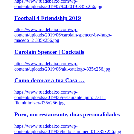
https://www.ruadebaixo.com/wp-
content/uploads/2019/07/f4f2019-335x256.jpg
Football 4 Friendship 2019
https://www.ruadebaixo.com/wp-
content/uploads/2019/06/carolain-spencer-by-hugo-
macedo_2-335x256.jpg
Carolain Spencer | Cocktails
https://www.ruadebaixo.com/wp-
content/uploads/2019/06/aki-catalogo-335x256.jpg
Como decorar a tua Casa …
https://www.ruadebaixo.com/wp-
content/uploads/2019/06/restaurante_puro-7311-
fileminimizer-335x256.jpg
Puro, um restaurante, duas personalidades
https://www.ruadebaixo.com/wp-
content/uploads/2019/06/hello_summer_01-335x256.jpg