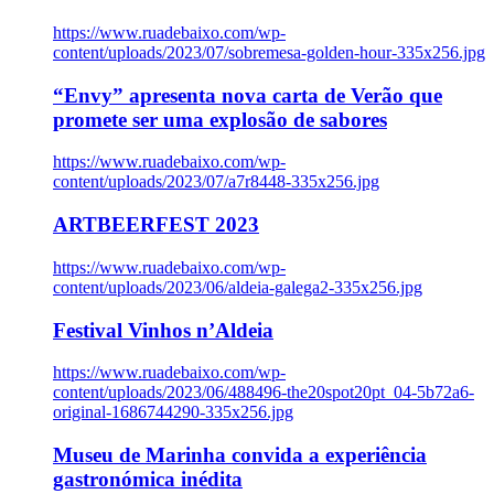
https://www.ruadebaixo.com/wp-
content/uploads/2023/07/sobremesa-golden-hour-335x256.jpg
“Envy” apresenta nova carta de Verão que
promete ser uma explosão de sabores
https://www.ruadebaixo.com/wp-
content/uploads/2023/07/a7r8448-335x256.jpg
ARTBEERFEST 2023
https://www.ruadebaixo.com/wp-
content/uploads/2023/06/aldeia-galega2-335x256.jpg
Festival Vinhos n’Aldeia
https://www.ruadebaixo.com/wp-
content/uploads/2023/06/488496-the20spot20pt_04-5b72a6-
original-1686744290-335x256.jpg
Museu de Marinha convida a experiência
gastronómica inédita