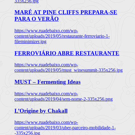
335x256.jpg
MARÉ AT PINE CLIFFS PREPARA-SE
PARA O VERÃO
https://www.ruadebaixo.com/wp-
content/uploads/2019/05/restaurante-ferroviario-1-
fileminimizer.jpg
FERROVIÁRIO ABRE RESTAURANTE
https://www.ruadebaixo.com/wp-
content/uploads/2019/05/must_winesummit-335x256.jpg
MUST – Fermenting Ideas
https://www.ruadebaixo.com/wp-
content/uploads/2019/04/sem-nome-2-335x256.png
L’Origine by Chakall
https://www.ruadebaixo.com/wp-
content/uploads/2019/03/uber-parceiro-mobilidade-1-
-335x256.jpg