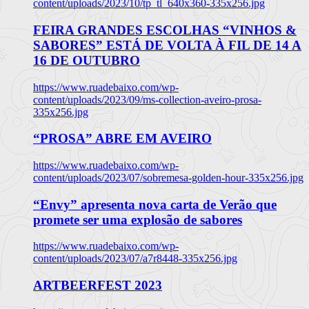
content/uploads/2023/10/tp_tl_640x360-335x256.jpg
FEIRA GRANDES ESCOLHAS “VINHOS &
SABORES” ESTÁ DE VOLTA À FIL DE 14 A
16 DE OUTUBRO
https://www.ruadebaixo.com/wp-
content/uploads/2023/09/ms-collection-aveiro-prosa-
335x256.jpg
“PROSA” ABRE EM AVEIRO
https://www.ruadebaixo.com/wp-
content/uploads/2023/07/sobremesa-golden-hour-335x256.jpg
“Envy” apresenta nova carta de Verão que
promete ser uma explosão de sabores
https://www.ruadebaixo.com/wp-
content/uploads/2023/07/a7r8448-335x256.jpg
ARTBEERFEST 2023