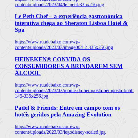
content/uploads/2023/04/le_petit-335x256.jpg
Le Petit Chef – a experiência gastronómica
interativa chega ao Sheraton Lisboa Hotel &
Spa
https://www.ruadebaixo.com/wp-
content/uploads/2023/03/image004-2-335x256.jpg
HEINEKEN® CONVIDA OS
CONSUMIDORES A BRINDAREM SEM
ÁLCOOL
https://www.ruadebaixo.com/wp-
content/uploads/2023/03/monte-da-bemposta-bemposta-final-
145-335x256.jpg
Padel & Friends: Entre em campo com os
hotéis geridos pela Amazing Evolution
https://www.ruadebaixo.com/wp-
content/uploads/2023/03/legodisney-scaled.jpg