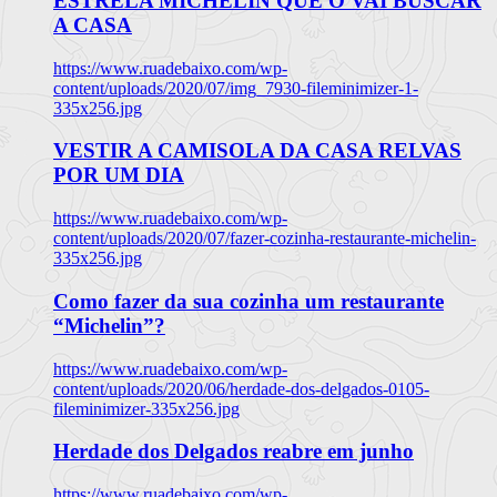
ESTRELA MICHELIN QUE O VAI BUSCAR
A CASA
https://www.ruadebaixo.com/wp-
content/uploads/2020/07/img_7930-fileminimizer-1-
335x256.jpg
VESTIR A CAMISOLA DA CASA RELVAS
POR UM DIA
https://www.ruadebaixo.com/wp-
content/uploads/2020/07/fazer-cozinha-restaurante-michelin-
335x256.jpg
Como fazer da sua cozinha um restaurante
“Michelin”?
https://www.ruadebaixo.com/wp-
content/uploads/2020/06/herdade-dos-delgados-0105-
fileminimizer-335x256.jpg
Herdade dos Delgados reabre em junho
https://www.ruadebaixo.com/wp-