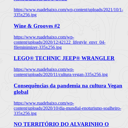
https://www.ruadebaixo.com/wp-content/uploads/2021/10/1-
335x256.jpg
Wine & Grooves #2
https://www.ruadebaixo.com/wp-
content/uploads/2020/12/42122_lifestyle_envr_04-
fileminimizer-335x256.jpg
LEGO® TECHNIC JEEP® WRANGLER
https://www.ruadebaixo.com/wp-
content/uploads/2020/11/cultura-vegan-335x256.jpg
Consequências da pandemia na cultura Vegan
global
https://www.ruadebaixo.com/wp-
content/uploads/2020/10/dia-mundial-enoturismo-soalheiro-
335x256.jpg
NO TERRITÓRIO DO ALVARINHO O