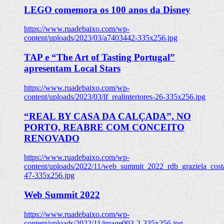
LEGO comemora os 100 anos da Disney
https://www.ruadebaixo.com/wp-
content/uploads/2023/03/a7403442-335x256.jpg
TAP e “The Art of Tasting Portugal”
apresentam Local Stars
https://www.ruadebaixo.com/wp-
content/uploads/2023/03/lf_realinteriores-26-335x256.jpg
“REAL BY CASA DA CALÇADA”, NO
PORTO, REABRE COM CONCEITO
RENOVADO
https://www.ruadebaixo.com/wp-
content/uploads/2022/11/web_summit_2022_rdb_graziela_cost
47-335x256.jpg
Web Summit 2022
https://www.ruadebaixo.com/wp-
content/uploads/2022/11/image003-2-335x256.jpg