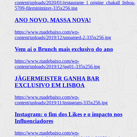
content/uploads/2020/01/restaurante_l_origine_chakall_lisboa-
5709-fileminimizer-335x256.jpg
ANO NOVO, MASSA NOVA!
https://www.ruadebaixo.com/wp-
content/uploads/2019/12/unnamed-2-335x256.jpg
Vem ai o Brunch mais exclusivo do ano
https://www.ruadebaixo.com/wp-
content/uploads/2019/12/jag01-335x256.jpg
JÄGERMEISTER GANHA BAR
EXCLUSIVO EM LISBOA
https://www.ruadebaixo.com/wp-
content/uploads/2019/11/instagram-335x256.jpg
Instagram: o fim dos Likes e o impacto nos
Influenciadores
https://www.ruadebaixo.com/wp-