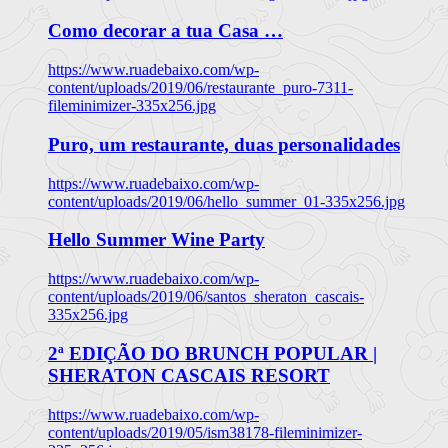
Como decorar a tua Casa …
https://www.ruadebaixo.com/wp-
content/uploads/2019/06/restaurante_puro-7311-
fileminimizer-335x256.jpg
Puro, um restaurante, duas personalidades
https://www.ruadebaixo.com/wp-
content/uploads/2019/06/hello_summer_01-335x256.jpg
Hello Summer Wine Party
https://www.ruadebaixo.com/wp-
content/uploads/2019/06/santos_sheraton_cascais-
335x256.jpg
2ª EDIÇÃO DO BRUNCH POPULAR |
SHERATON CASCAIS RESORT
https://www.ruadebaixo.com/wp-
content/uploads/2019/05/ism38178-fileminimizer-