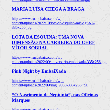
MARIA LUÍSA CHEGA A BRAGA
https://www.ruadebaixo.com/wp-
content/uploads/2022/10/lota-da-esquina-sala-agua-2-
335x256.jpg
LOTA DA ESQUINA: UMA NOVA
DIMENSÃO NA CARREIRA DO CHEF
VÍTOR SOBRAL
https://www.ruadebaixo.com/wp-
content/uploads/2022/09/aniversario-embaixada-335x256.jpg
Pink Night by EmbaiXada
https://www.ruadebaixo.com/wp-
content/uploads/2022/09/img_9030-335x256.jpg
“O Nascimento de Neptunia”, nas Oficinas
Marques
https://www.ruadebaixo.com/wp-