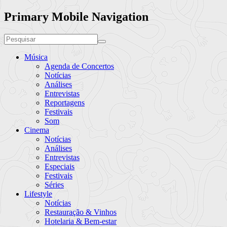
Primary Mobile Navigation
Música
Agenda de Concertos
Notícias
Análises
Entrevistas
Reportagens
Festivais
Som
Cinema
Notícias
Análises
Entrevistas
Especiais
Festivais
Séries
Lifestyle
Notícias
Restauração & Vinhos
Hotelaria & Bem-estar