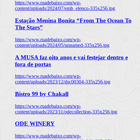
https://www.ruadebaixo.com/wp-
content/uploads/2024/07/emb_elenco-335x256.jpg
Estação Menina Bonita “From The Ocean To
The Stars”
https://www.ruadebaixo.com/wp-
content/uploads/2024/05/unnamed-335x256.jpg
A MUSA faz oito anos e vai festejar dentro e
fora de portas
https://www.ruadebaixo.com/wp-
content/uploads/2023/12/dsc00304-335x256.jpg
Bistro 99 by Chakall
https://www.ruadebaixo.com/wp-
content/uploads/2023/11/odecollection-335x256.jpg
ODE WINERY
https://www.ruadebaixo.com/wp-