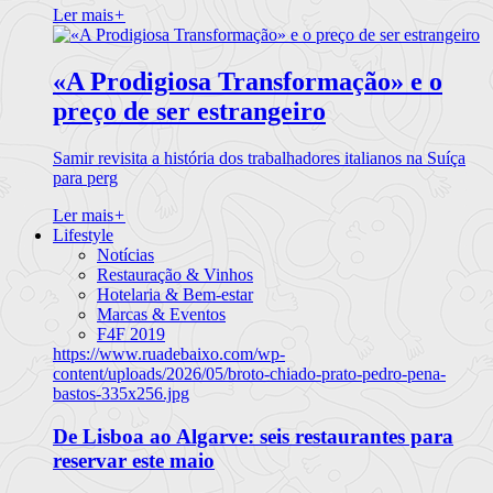
Ler mais
+
«A Prodigiosa Transformação» e o
preço de ser estrangeiro
Samir revisita a história dos trabalhadores italianos na Suíça
para perg
Ler mais
+
Lifestyle
Notícias
Restauração & Vinhos
Hotelaria & Bem-estar
Marcas & Eventos
F4F 2019
https://www.ruadebaixo.com/wp-
content/uploads/2026/05/broto-chiado-prato-pedro-pena-
bastos-335x256.jpg
De Lisboa ao Algarve: seis restaurantes para
reservar este maio