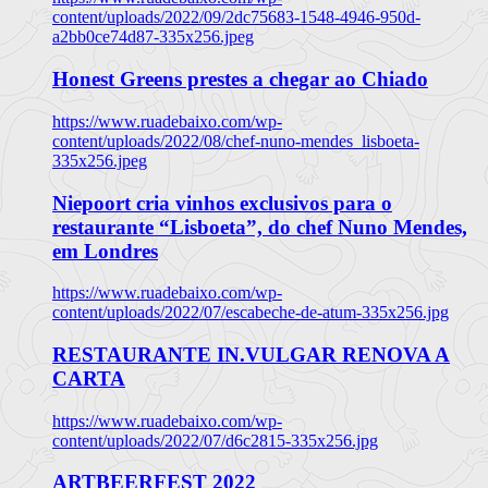
content/uploads/2022/09/2dc75683-1548-4946-950d-
a2bb0ce74d87-335x256.jpeg
Honest Greens prestes a chegar ao Chiado
https://www.ruadebaixo.com/wp-
content/uploads/2022/08/chef-nuno-mendes_lisboeta-
335x256.jpeg
Niepoort cria vinhos exclusivos para o
restaurante “Lisboeta”, do chef Nuno Mendes,
em Londres
https://www.ruadebaixo.com/wp-
content/uploads/2022/07/escabeche-de-atum-335x256.jpg
RESTAURANTE IN.VULGAR RENOVA A
CARTA
https://www.ruadebaixo.com/wp-
content/uploads/2022/07/d6c2815-335x256.jpg
ARTBEERFEST 2022