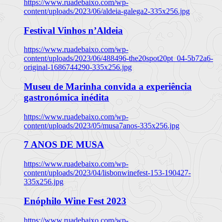
https://www.ruadebaixo.com/wp-
content/uploads/2023/06/aldeia-galega2-335x256.jpg
Festival Vinhos n’Aldeia
https://www.ruadebaixo.com/wp-
content/uploads/2023/06/488496-the20spot20pt_04-5b72a6-
original-1686744290-335x256.jpg
Museu de Marinha convida a experiência
gastronómica inédita
https://www.ruadebaixo.com/wp-
content/uploads/2023/05/musa7anos-335x256.jpg
7 ANOS DE MUSA
https://www.ruadebaixo.com/wp-
content/uploads/2023/04/lisbonwinefest-153-190427-
335x256.jpg
Enóphilo Wine Fest 2023
https://www.ruadebaixo.com/wp-