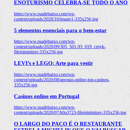
ENOTURISMO CELEBRA-SE TODO O ANO
https://www.ruadebaixo.com/wp-
content/uploads/2020/10/image1-335x256.jpg
5 elementos essenciais para o bem-estar
https://www.ruadebaixo.com/wp-
content/uploads/2020/09/305_501-93_019_cmyk-
fileminimizer-335x256.jpg
LEVI’s e LEGO: Arte para vestir
https://www.ruadebaixo.com/wp-
content/uploads/2020/08/apostas-online-top-casinos-
335x256.jpg
Casinos online em Portugal
https://www.ruadebaixo.com/wp-
content/uploads/2020/07/h0a3723-fileminimizer-335x256.jpg
O LARGO DO PAÇO É O RESTAURANTE