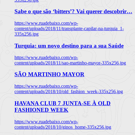
Sabe o que são ‘bitters’? Vai querer descobrir…
https://www.ruadebaixo.com/wp-
content/uploads/2018/11/transplante-capilar-na-turquia_1-
335x256.jpg
Turquia: um novo destino para a sua Saúde
https://www.ruadebaixo.com/wp-
content/uploads/2018/11/sao-martinho-mayor-335x256.jpg
SÃO MARTINHO MAYOR
https://www.ruadebaixo.com/wp-
content/uploads/2018/10/old_fashion_week-335x256.jpg
HAVANA CLUB 7 JUNTA-SE À OLD
FASHIONED WEEK
https://www.ruadebaixo.com/wp-
content/uploads/2018/10/ginos_home-335x256.jpg