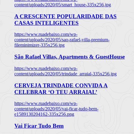
content/uploads/2020/05/smart_house-335x256.jpg
A CRESCENTE POPULARIDADE DAS
CASAS INTELIGENTES
https://www.ruadebaixo.com/wp-
content/uploads/2020/05/sao-rafael-villa-premium-
fileminimizer-335x256.jpg
São Rafael Villas, Apartments & GuestHouse
https://www.ruadebaixo.com/wp-
content/uploads/2020/05/trindade_arraial-335x256.jpg
CERVEJA TRINDADE CONVIDA A
CELEBRAR ‘O TEU ARRAIAL’
https://www.ruadebaixo.com/wp-
content/uploads/2020/05/vai-ficar-tudo-bem-
e1589130204162-335x256.png
Vai Ficar Tudo Bem