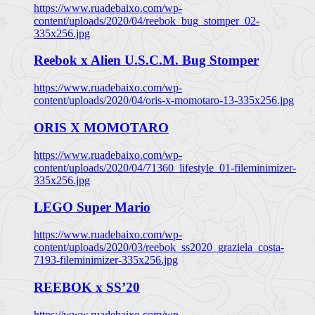
https://www.ruadebaixo.com/wp-
content/uploads/2020/04/reebok_bug_stomper_02-
335x256.jpg
Reebok x Alien U.S.C.M. Bug Stomper
https://www.ruadebaixo.com/wp-
content/uploads/2020/04/oris-x-momotaro-13-335x256.jpg
ORIS X MOMOTARO
https://www.ruadebaixo.com/wp-
content/uploads/2020/04/71360_lifestyle_01-fileminimizer-
335x256.jpg
LEGO Super Mario
https://www.ruadebaixo.com/wp-
content/uploads/2020/03/reebok_ss2020_graziela_costa-
7193-fileminimizer-335x256.jpg
REEBOK x SS’20
https://www.ruadebaixo.com/wp-