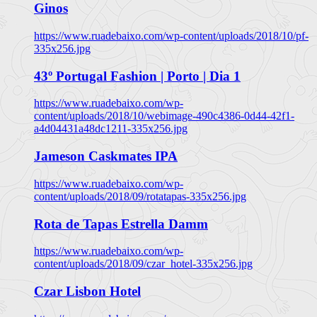
Ginos
https://www.ruadebaixo.com/wp-content/uploads/2018/10/pf-
335x256.jpg
43º Portugal Fashion | Porto | Dia 1
https://www.ruadebaixo.com/wp-
content/uploads/2018/10/webimage-490c4386-0d44-42f1-
a4d04431a48dc1211-335x256.jpg
Jameson Caskmates IPA
https://www.ruadebaixo.com/wp-
content/uploads/2018/09/rotatapas-335x256.jpg
Rota de Tapas Estrella Damm
https://www.ruadebaixo.com/wp-
content/uploads/2018/09/czar_hotel-335x256.jpg
Czar Lisbon Hotel