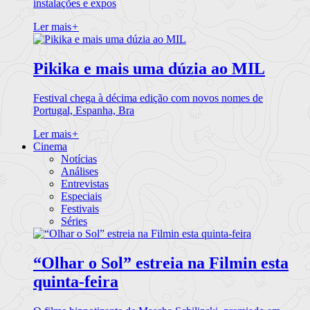
instalações e expos
Ler mais
+
Pikika e mais uma dúzia ao MIL
Festival chega à décima edição com novos nomes de
Portugal, Espanha, Bra
Ler mais
+
Cinema
Notícias
Análises
Entrevistas
Especiais
Festivais
Séries
“Olhar o Sol” estreia na Filmin esta
quinta-feira