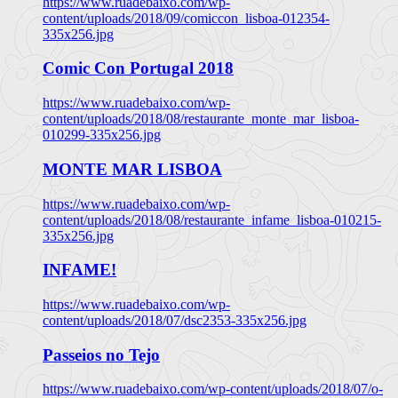
https://www.ruadebaixo.com/wp-
content/uploads/2018/09/comiccon_lisboa-012354-
335x256.jpg
Comic Con Portugal 2018
https://www.ruadebaixo.com/wp-
content/uploads/2018/08/restaurante_monte_mar_lisboa-
010299-335x256.jpg
MONTE MAR LISBOA
https://www.ruadebaixo.com/wp-
content/uploads/2018/08/restaurante_infame_lisboa-010215-
335x256.jpg
INFAME!
https://www.ruadebaixo.com/wp-
content/uploads/2018/07/dsc2353-335x256.jpg
Passeios no Tejo
https://www.ruadebaixo.com/wp-content/uploads/2018/07/o-