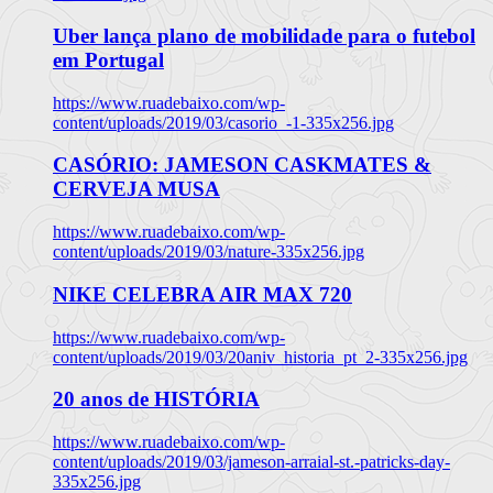
Uber lança plano de mobilidade para o futebol
em Portugal
https://www.ruadebaixo.com/wp-
content/uploads/2019/03/casorio_-1-335x256.jpg
CASÓRIO: JAMESON CASKMATES &
CERVEJA MUSA
https://www.ruadebaixo.com/wp-
content/uploads/2019/03/nature-335x256.jpg
NIKE CELEBRA AIR MAX 720
https://www.ruadebaixo.com/wp-
content/uploads/2019/03/20aniv_historia_pt_2-335x256.jpg
20 anos de HISTÓRIA
https://www.ruadebaixo.com/wp-
content/uploads/2019/03/jameson-arraial-st.-patricks-day-
335x256.jpg