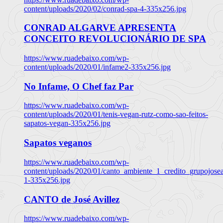
content/uploads/2020/02/conrad-spa-4-335x256.jpg
CONRAD ALGARVE APRESENTA
CONCEITO REVOLUCIONÁRIO DE SPA
https://www.ruadebaixo.com/wp-
content/uploads/2020/01/infame2-335x256.jpg
No Infame, O Chef faz Par
https://www.ruadebaixo.com/wp-
content/uploads/2020/01/tenis-vegan-rutz-como-sao-feitos-
sapatos-vegan-335x256.jpg
Sapatos veganos
https://www.ruadebaixo.com/wp-
content/uploads/2020/01/canto_ambiente_1_credito_grupojosea
1-335x256.jpg
CANTO de José Avillez
https://www.ruadebaixo.com/wp-