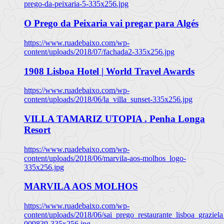
prego-da-peixaria-5-335x256.jpg
O Prego da Peixaria vai pregar para Algés
https://www.ruadebaixo.com/wp-
content/uploads/2018/07/fachada2-335x256.jpg
1908 Lisboa Hotel | World Travel Awards
https://www.ruadebaixo.com/wp-
content/uploads/2018/06/la_villa_sunset-335x256.jpg
VILLA TAMARIZ UTOPIA . Penha Longa
Resort
https://www.ruadebaixo.com/wp-
content/uploads/2018/06/marvila-aos-molhos_logo-
335x256.jpg
MARVILA AOS MOLHOS
https://www.ruadebaixo.com/wp-
content/uploads/2018/06/sai_prego_restaurante_lisboa_graziela
009839-335x256.jpg