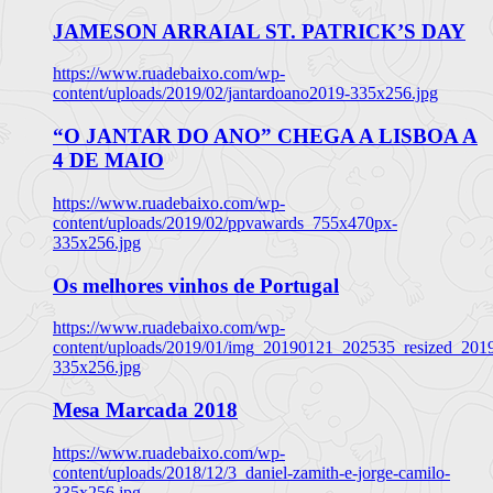
JAMESON ARRAIAL ST. PATRICK’S DAY
https://www.ruadebaixo.com/wp-
content/uploads/2019/02/jantardoano2019-335x256.jpg
“O JANTAR DO ANO” CHEGA A LISBOA A
4 DE MAIO
https://www.ruadebaixo.com/wp-
content/uploads/2019/02/ppvawards_755x470px-
335x256.jpg
Os melhores vinhos de Portugal
https://www.ruadebaixo.com/wp-
content/uploads/2019/01/img_20190121_202535_resized_20
335x256.jpg
Mesa Marcada 2018
https://www.ruadebaixo.com/wp-
content/uploads/2018/12/3_daniel-zamith-e-jorge-camilo-
335x256.jpg