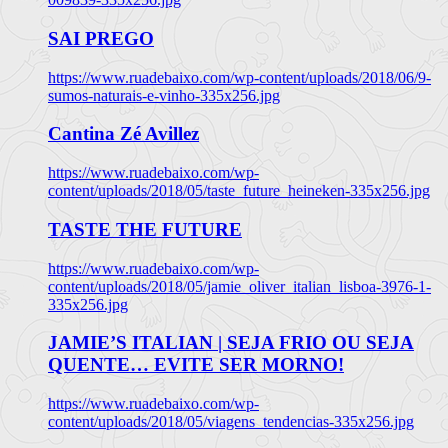
SAI PREGO
https://www.ruadebaixo.com/wp-content/uploads/2018/06/9-
sumos-naturais-e-vinho-335x256.jpg
Cantina Zé Avillez
https://www.ruadebaixo.com/wp-
content/uploads/2018/05/taste_future_heineken-335x256.jpg
TASTE THE FUTURE
https://www.ruadebaixo.com/wp-
content/uploads/2018/05/jamie_oliver_italian_lisboa-3976-1-
335x256.jpg
JAMIE’S ITALIAN | SEJA FRIO OU SEJA
QUENTE… EVITE SER MORNO!
https://www.ruadebaixo.com/wp-
content/uploads/2018/05/viagens_tendencias-335x256.jpg