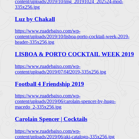
content/uploads/2019/10/img_20191024_202524-mod-
335x256.jpg
Luz by Chakall
https://www.ruadebaixo.com/wp-
content/uploads/2019/10/lisboa-porto-cocktail-week-2019-
header-335x256.jpg
LISBOA & PORTO COCKTAIL WEEK 2019
https://www.ruadebaixo.com/wp-
content/uploads/2019/07/f4f2019-335x256.jpg
Football 4 Friendship 2019
https://www.ruadebaixo.com/wp-
content/uploads/2019/06/carolain-spencer-by-hugo-
macedo_2-335x256.jpg
Carolain Spencer | Cocktails
https://www.ruadebaixo.com/wp-
content/uploads/2019/06/aki-catalogo-335x256.jpg