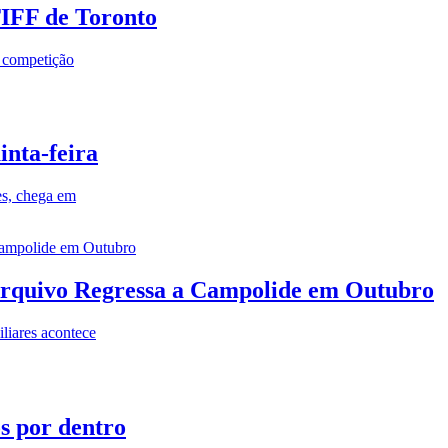
TIFF de Toronto
a competição
inta-feira
es, chega em
rquivo Regressa a Campolide em Outubro
iares acontece
os por dentro