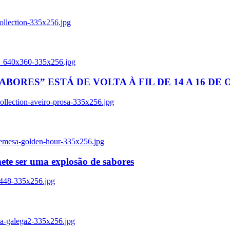
ollection-335x256.jpg
tl_640x360-335x256.jpg
BORES” ESTÁ DE VOLTA À FIL DE 14 A 16 DE
llection-aveiro-prosa-335x256.jpg
remesa-golden-hour-335x256.jpg
ete ser uma explosão de sabores
8448-335x256.jpg
ia-galega2-335x256.jpg