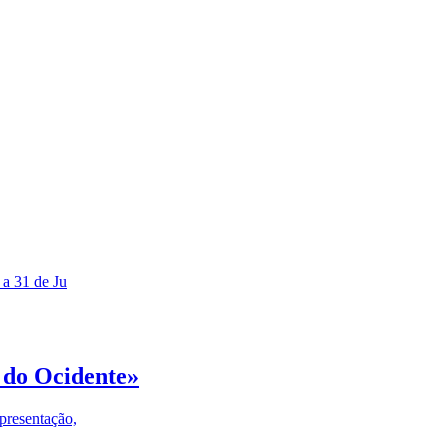
 a 31 de Ju
 do Ocidente»
presentação,