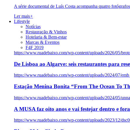
A série documental de Luís Costa acompanha quatro fotógrafo
Ler mais
+
Lifestyle
Notícias
Restauração & Vinhos
Hotelaria & Bem-estar
Marcas & Eventos
F4F 2019
https://www.ruadebaixo.com/wp-content/uploads/2026/05/brot
De Lisboa ao Algarve: seis restaurantes para res
https://www.ruadebaixo.com/wp-content/uploads/2024/07/emb
Estação Menina Bonita “From The Ocean To Th
https://www.ruadebaixo.com/wp-content/uploads/2024/05/un
A MUSA faz oito anos e vai festejar dentro e fora
https://www.ruadebaixo.com/wp-content/uploads/2023/12/dsc