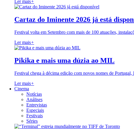
Ler mais
+
Cartaz do Iminente 2026 já está dispon
Festival volta em Setembro com mais de 100 atuações, instalaç
Ler mais
+
Pikika e mais uma dúzia ao MIL
Festival chega à décima edição com novos nomes de Portugal,
Ler mais
+
Cinema
Notícias
Análises
Entrevistas
Especiais
Festivais
Séries