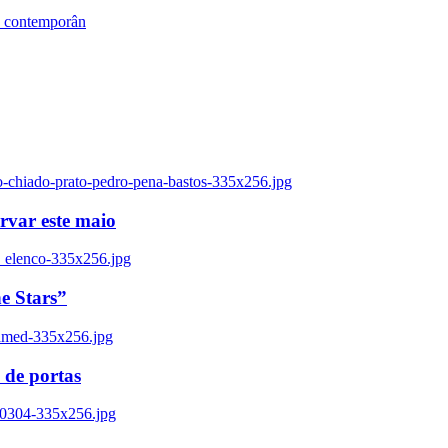
s contemporân
o-chiado-prato-pedro-pena-bastos-335x256.jpg
ervar este maio
_elenco-335x256.jpg
e Stars”
named-335x256.jpg
 de portas
00304-335x256.jpg