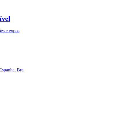
ível
ões e expos
 Espanha, Bra