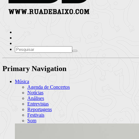
Primary Navigation
Música
Agenda de Concertos
Notícias
Análises
Entrevistas
Reportagens
Festivais
Som