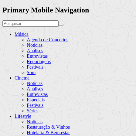
Primary Mobile Navigation
Música
Agenda de Concertos
Notícias
Análises
Entrevistas
Reportagens
Festivais
Som
Cinema
Notícias
Análises
Entrevistas
Especiais
Festivais
Séries
Lifestyle
Notícias
Restauração & Vinhos
Hotelaria & Bem-estar