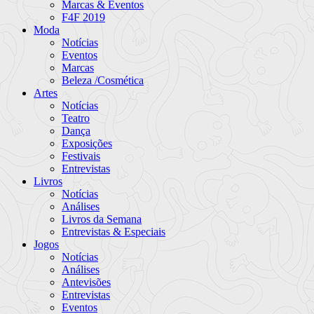
Marcas & Eventos
F4F 2019
Moda
Notícias
Eventos
Marcas
Beleza /Cosmética
Artes
Notícias
Teatro
Dança
Exposições
Festivais
Entrevistas
Livros
Notícias
Análises
Livros da Semana
Entrevistas & Especiais
Jogos
Notícias
Análises
Antevisões
Entrevistas
Eventos