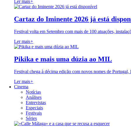
Ler mais
+
Cartaz do Iminente 2026 já está dispon
Festival volta em Setembro com mais de 100 atuações, instalaç
Ler mais
+
Pikika e mais uma dúzia ao MIL
Festival chega à décima edição com novos nomes de Portugal,
Ler mais
+
Cinema
Notícias
Análises
Entrevistas
Especiais
Festivais
Séries