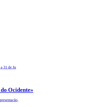
 a 31 de Ju
 do Ocidente»
presentação,