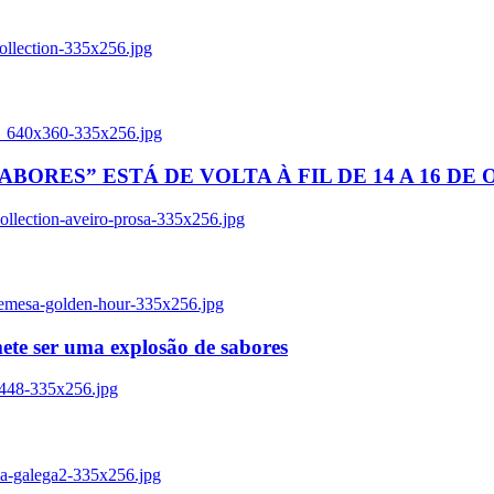
ollection-335x256.jpg
tl_640x360-335x256.jpg
BORES” ESTÁ DE VOLTA À FIL DE 14 A 16 DE
llection-aveiro-prosa-335x256.jpg
remesa-golden-hour-335x256.jpg
ete ser uma explosão de sabores
8448-335x256.jpg
ia-galega2-335x256.jpg