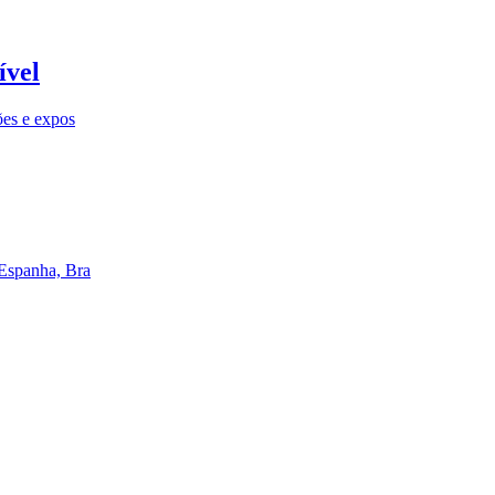
ível
ões e expos
 Espanha, Bra