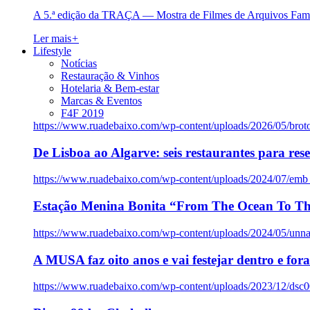
A 5.ª edição da TRAÇA — Mostra de Filmes de Arquivos Famil
Ler mais
+
Lifestyle
Notícias
Restauração & Vinhos
Hotelaria & Bem-estar
Marcas & Eventos
F4F 2019
https://www.ruadebaixo.com/wp-content/uploads/2026/05/brot
De Lisboa ao Algarve: seis restaurantes para res
https://www.ruadebaixo.com/wp-content/uploads/2024/07/emb
Estação Menina Bonita “From The Ocean To Th
https://www.ruadebaixo.com/wp-content/uploads/2024/05/un
A MUSA faz oito anos e vai festejar dentro e fora
https://www.ruadebaixo.com/wp-content/uploads/2023/12/dsc