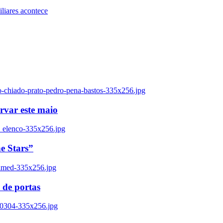
iares acontece
o-chiado-prato-pedro-pena-bastos-335x256.jpg
ervar este maio
_elenco-335x256.jpg
e Stars”
named-335x256.jpg
 de portas
00304-335x256.jpg