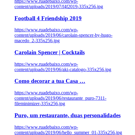
https://www.ruadebaixo.com/wp-
content/uploads/2019/07/f4f2019-335x256.jpg
Football 4 Friendship 2019
https://www.ruadebaixo.com/wp-
content/uploads/2019/06/carolain-spencer-by-hugo-
macedo_2-335x256.jpg
Carolain Spencer | Cocktails
https://www.ruadebaixo.com/wp-
content/uploads/2019/06/aki-catalogo-335x256.jpg
Como decorar a tua Casa …
https://www.ruadebaixo.com/wp-
content/uploads/2019/06/restaurante_puro-7311-
fileminimizer-335x256.jpg
Puro, um restaurante, duas personalidades
https://www.ruadebaixo.com/wp-
content/uploads/2019/06/hello_summer_01-335x256.jpg