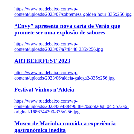
https://www.ruadebaixo.com/wp-
content/uploads/2023/07/sobremesa-golden-hour-335x256.jpg
“Envy” apresenta nova carta de Verão que
promete ser uma explosão de sabores
https://www.ruadebaixo.com/wp-
content/uploads/2023/07/a7r8448-335x256.jpg
ARTBEERFEST 2023
https://www.ruadebaixo.com/wp-
content/uploads/2023/06/aldeia-galega2-335x256.jpg
Festival Vinhos n’Aldeia
https://www.ruadebaixo.com/wp-
content/uploads/2023/06/488496-the20spot20pt_04-5b72a6-
original-1686744290-335x256.jpg
Museu de Marinha convida a experiência
gastronómica inédita