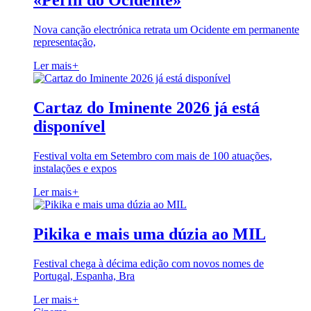
«Perfil do Ocidente»
Nova canção electrónica retrata um Ocidente em permanente
representação,
Ler mais
+
Cartaz do Iminente 2026 já está
disponível
Festival volta em Setembro com mais de 100 atuações,
instalações e expos
Ler mais
+
Pikika e mais uma dúzia ao MIL
Festival chega à décima edição com novos nomes de
Portugal, Espanha, Bra
Ler mais
+