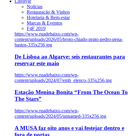
Lifestyle
Notícias
Restauração & Vinhos
Hotelaria & Bem-estar
Marcas & Eventos
F4F 2019
https://www.ruadebaixo.com/wp-
content/uploads/2026/05/broto-chiado-prato-pedro-pena-
bastos-335x256.jpg
De Lisboa ao Algarve: seis restaurantes para
reservar este maio
https://www.ruadebaixo.com/wp-
content/uploads/2024/07/emb_elenco-335x256.jpg
Estação Menina Bonita “From The Ocean To
The Stars”
https://www.ruadebaixo.com/wp-
content/uploads/2024/05/unnamed-335x256.jpg
A MUSA faz oito anos e vai festejar dentro e
fora de portas