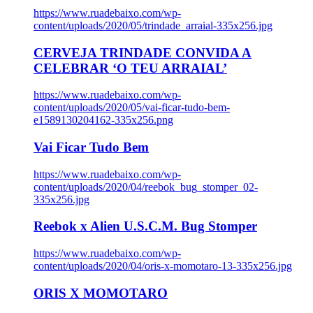
https://www.ruadebaixo.com/wp-
content/uploads/2020/05/trindade_arraial-335x256.jpg
CERVEJA TRINDADE CONVIDA A
CELEBRAR ‘O TEU ARRAIAL’
https://www.ruadebaixo.com/wp-
content/uploads/2020/05/vai-ficar-tudo-bem-
e1589130204162-335x256.png
Vai Ficar Tudo Bem
https://www.ruadebaixo.com/wp-
content/uploads/2020/04/reebok_bug_stomper_02-
335x256.jpg
Reebok x Alien U.S.C.M. Bug Stomper
https://www.ruadebaixo.com/wp-
content/uploads/2020/04/oris-x-momotaro-13-335x256.jpg
ORIS X MOMOTARO