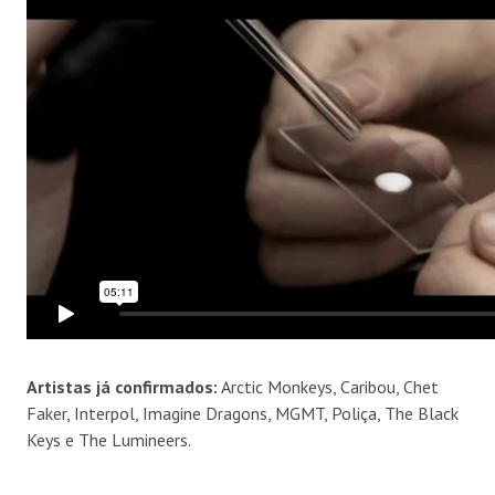
Artistas já confirmados:
Arctic Monkeys, Caribou, Chet
Faker, Interpol, Imagine Dragons, MGMT, Poliça, The Black
Keys e The Lumineers.